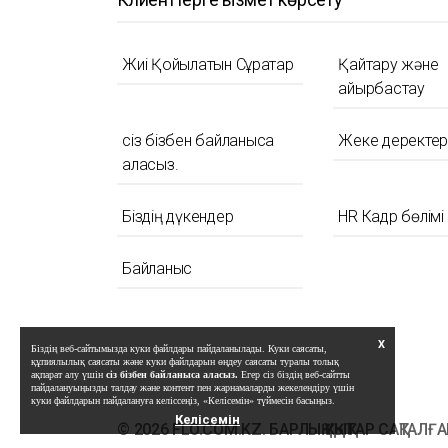
Жиі Қойылатын Сұрақтар
Қайтару және
айырбастау
сіз бізбен байланыса
Жеке деректерд
аласыз.
Біздің дүкендер
HR Кадр бөлімі
Байланыс
X
Біздің веб-сайтымызда куки файлдары пайдаланылады. Куки саясаты,
құпиялылық саясаты және куки файлдарын өңдеу саясаты туралы толық
ақпарат алу үшін
сіз бізбен байланыса аласыз.
Егер сіз біздің веб-сайтты
пайдалануыңызды талдау және контент пен жарнамаларды жекелендіру үшін
куки файлдарын пайдалануға келіссеңіз, «Келісемін» түймесін басыңыз.
Келісемін
© 2026 FLO.COM.KZ. БАРЛЫҚ ҚҰҚЫҚТАР САҚТАЛҒА