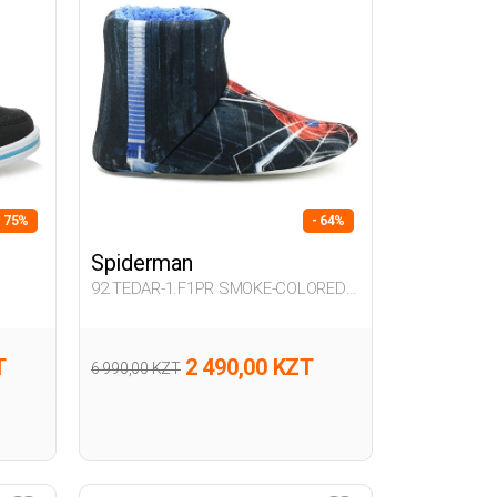
- 75%
- 64%
Spiderman
92.TEDAR-1.F1PR SMOKE-COLORED
Boy 082
T
2 490,00 KZT
6 990,00 KZT