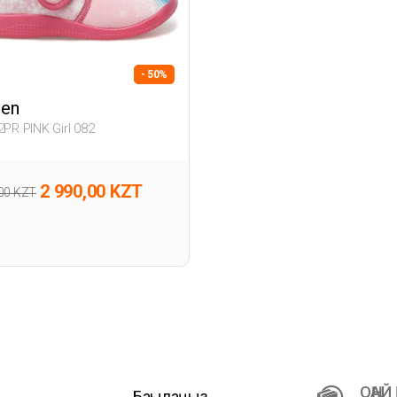
- 50%
zen
2PR PINK Girl 082
2 990,00 KZT
,00 KZT
ОҢАЙ
Бақылаңыз