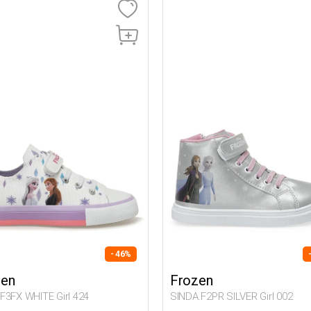
- 46%
zen
Frozen
F3FX WHITE Girl 424
SINDA.F2PR SILVER Girl 002