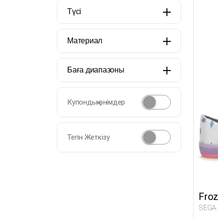
Түсі
Материал
Баға диапазоны
Купондық өнімдер
Тегін Жеткізу
Fro
SEGA.