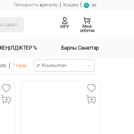
Тапсырысты қадағалау
Жәрдем
KK
Менің
КІРУ
себетім
ЖЕҢІЛДІКТЕР %
Барлық Санаттар
cts
7
тауар