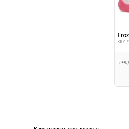
Fro
KILY.P
5 990
Клиенттерге қызмет көрсету