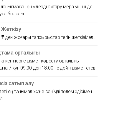
ланылмаған өнімдерді қайтару мерзімі ішінде
руға болады.
н Жеткізу
 ₸ ден жоғары тапсырыстар тегін жеткізіледі.
тама орталығы
ң клиенттерге қызмет көрсету орталығы
ына 7 күн 09.00-ден 18.00-ге дейін қызмет етеді.
псіз сатып алу
егі ең танымал және сенімді төлем әдісімен
з.