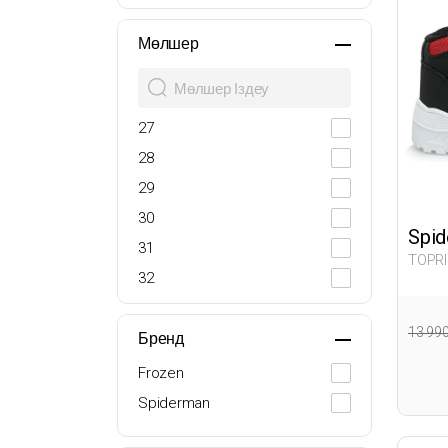
Мөлшер
27
28
29
30
Spi
31
TOPRI
32
33
13 99
34
Бренд
35
Frozen
Spiderman