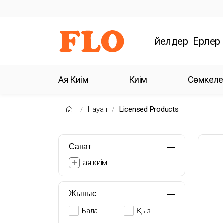
Әйелдер
Ерлер
Аяқ Киім
Киім
Сөмкеле
Науқан
Licensed Products
Санат
аяқ киім
Жыныс
Бала
Қыз