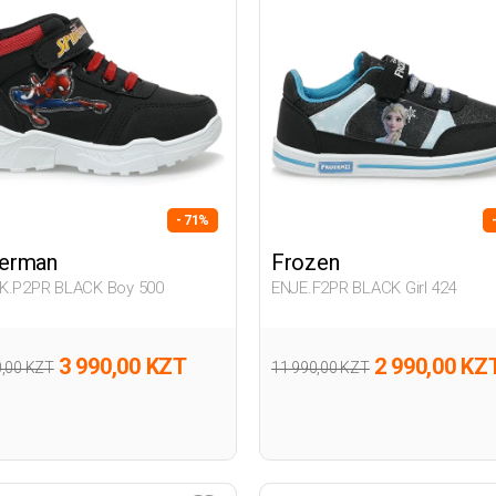
- 71%
derman
Frozen
K.P2PR BLACK Boy 500
ENJE.F2PR BLACK Girl 424
3 990,00 KZT
2 990,00 KZ
0,00 KZT
11 990,00 KZT