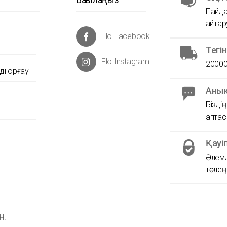
Пайда
қайта
Flo Facebook
Тегі
Flo Instagram
20000
і қорғау
Анық
Бізді
аптас
Қауі
Әлемд
төлеңі
Н.