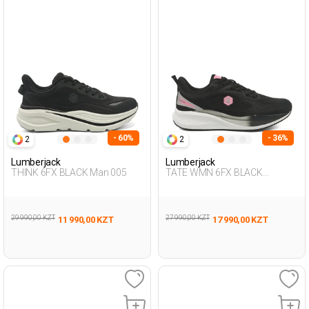
- 60%
- 36%
2
2
Lumberjack
Lumberjack
THINK 6FX BLACK Man 005
TATE WMN 6FX BLACK
Woman 005
29 990,00 KZT
27 990,00 KZT
11 990,00 KZT
17 990,00 KZT