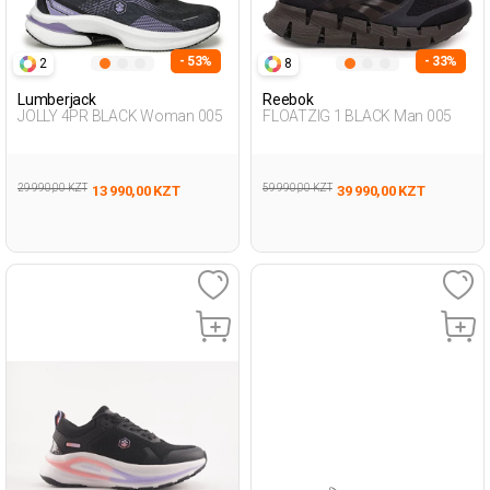
- 53%
- 33%
2
8
Lumberjack
Reebok
JOLLY 4PR BLACK Woman 005
FLOATZIG 1 BLACK Man 005
29 990,00 KZT
59 990,00 KZT
13 990,00 KZT
39 990,00 KZT