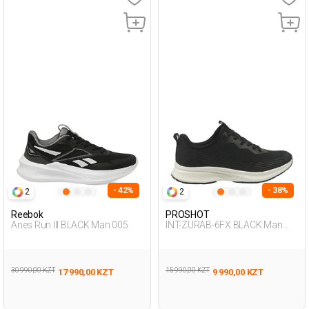
- 42%
- 38%
2
2
Reebok
PROSHOT
Anes Run III BLACK Man 005
INT-ZURAB-6FX BLACK Man
005
30 990,00 KZT
15 990,00 KZT
17 990,00 KZT
9 990,00 KZT