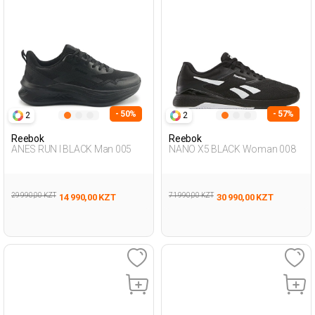
- 50%
- 57%
2
2
Reebok
Reebok
ANES RUN I BLACK Man 005
NANO X5 BLACK Woman 008
29 990,00 KZT
71 990,00 KZT
14 990,00 KZT
30 990,00 KZT