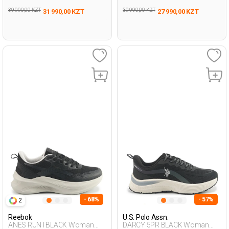
39 990,00 KZT
39 990,00 KZT
31 990,00 KZT
27 990,00 KZT
- 68%
- 57%
2
Reebok
U.S. Polo Assn.
ANES RUN I BLACK Woman
DARCY 5PR BLACK Woman