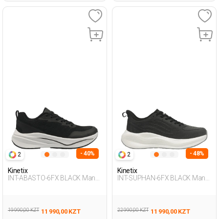
- 40%
- 48%
2
2
Kinetix
Kinetix
INT-ABASTO-6FX BLACK Man
INT-SUPHAN-6FX BLACK Man
005
005
19 990,00 KZT
22 990,00 KZT
11 990,00 KZT
11 990,00 KZT