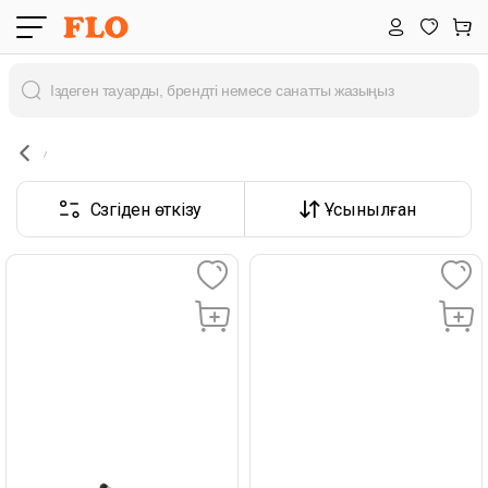
Сүзгіден өткізу
Ұсынылған