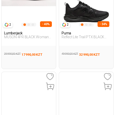
- 40%
- 34%
2
2
Lumberjack
Puma
MUSON 4PR BLACK Woman
Reflect Lite Trail PTX BLACK
005
Man 005
29 990,00 KZT
49 990,00 KZT
17 990,00 KZT
32 990,00 KZT