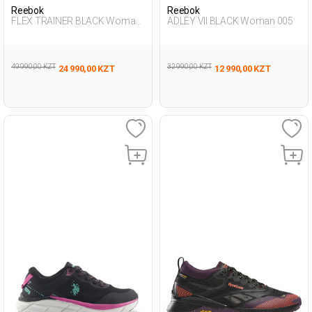
Reebok
Reebok
FLEX TRAINER BLACK Woman
ADLEY VII BLACK Woman 005
008
49 990,00 KZT
32 990,00 KZT
24 990,00 KZT
12 990,00 KZT