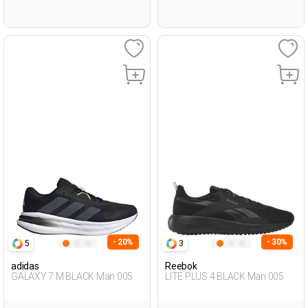
- 20%
- 30%
5
3
adidas
Reebok
GALAXY 7 M BLACK Man 005
LITE PLUS 4 BLACK Man 005