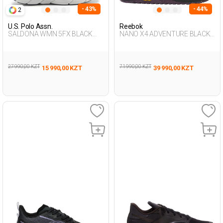
- 43%
- 44%
2
U.S. Polo Assn.
Reebok
SALDONA WMN 5FX BLACK
NANO X4 ADVENTURE BLACK
Woman 005
Woman 008
27 990,00 KZT
71 990,00 KZT
15 990,00 KZT
39 990,00 KZT