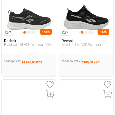
- 46%
- 42%
2
2
Reebok
Reebok
Blast Up II BLACK Woman 005
Max Lift II BLACK Woman 005
27 990,00 KZT
30 990,00 KZT
14 990,00 KZT
17 990,00 KZT