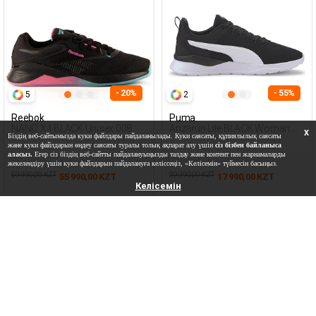
- 20%
- 55%
5
2
Reebok
Puma
NANO X4 BLACK Unisex 008
Anzarun Lite BLACK Woman
X
Біздің веб-сайтымызда куки файлдары пайдаланылады. Куки саясаты, құпиялылық саясаты
005
және куки файлдарын өңдеу саясаты туралы толық ақпарат алу үшін
сіз бізбен байланыса
аласыз.
Егер сіз біздің веб-сайтты пайдалануыңызды талдау және контент пен жарнамаларды
жекелендіру үшін куки файлдарын пайдалануға келіссеңіз, «Келісемін» түймесін басыңыз.
69 990,00 KZT
39 990,00 KZT
55 990,00 KZT
17 990,00 KZT
Келісемін