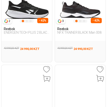
- 42%
- 42%
2
3
Reebok
Reebok
ENERGEN TECH PLUS 2 BLACK
NFX TRAINER BLACK Man 008
Woman 005
42 990,00 KZT
42 990,00 KZT
24 990,00 KZT
24 990,00 KZT