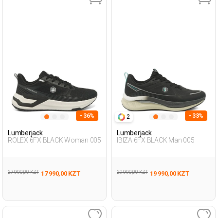
- 36%
- 33%
2
Lumberjack
Lumberjack
ROLEX 6FX BLACK Woman 005
IBIZA 6FX BLACK Man 005
27 990,00 KZT
29 990,00 KZT
17 990,00 KZT
19 990,00 KZT