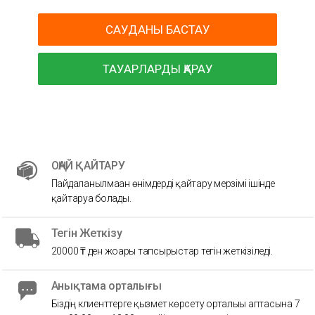
САУДАНЫ БАСТАУ
ТАУАРЛАРДЫ ҚАРАУ
ОҢАЙ ҚАЙТАРУ
Пайдаланылмаған өнімдерді қайтару мерзімі ішінде
қайтаруға болады.
Тегін Жеткізу
20000 ₸ ден жоғары тапсырыстар тегін жеткізіледі.
Анықтама орталығы
Біздің клиенттерге қызмет көрсету орталығы аптасына 7