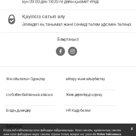
күн 09.00-ден 18.00-ге дейін қызмет етеді.
Қауіпсіз сатып алу
Әлемдегі ең танымал және сенімді төлем әдісімен төлеңіз.
Бақылаңыз
Жиі Қойылатын Сұрақтар
Қайтару және айырбастау
сіз бізбен байланыса аласыз.
Жеке деректерді қорғау
Біздің дүкендер
HR Кадр бөлімі
Байланыс
X
Біздің веб-сайтымызда куки файлдары пайдаланылады. Куки саясаты, құпиялылық саясаты
және куки файлдарын өңдеу саясаты туралы толық ақпарат алу үшін
сіз бізбен байланыса