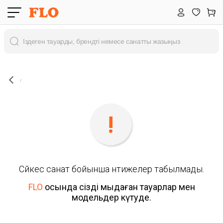
Сәйкес санат бойынша нәтижелер табылмады.
FLO
осында сізді мыңдаған тауарлар мен
модельдер күтуде.