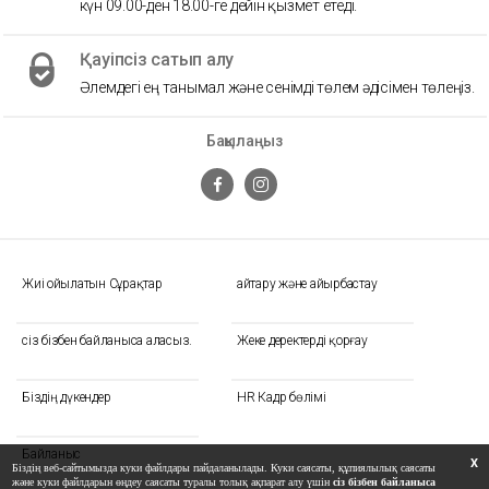
күн 09.00-ден 18.00-ге дейін қызмет етеді.
Қауіпсіз сатып алу
Әлемдегі ең танымал және сенімді төлем әдісімен төлеңіз.
Бақылаңыз
Жиі Қойылатын Сұрақтар
Қайтару және айырбастау
сіз бізбен байланыса аласыз.
Жеке деректерді қорғау
Біздің дүкендер
HR Кадр бөлімі
Байланыс
X
Біздің веб-сайтымызда куки файлдары пайдаланылады. Куки саясаты, құпиялылық саясаты
және куки файлдарын өңдеу саясаты туралы толық ақпарат алу үшін
сіз бізбен байланыса