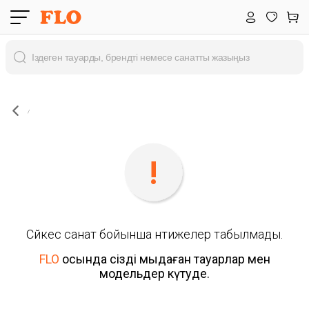
Сәйкес санат бойынша нәтижелер табылмады.
FLO
осында сізді мыңдаған тауарлар мен
модельдер күтуде.