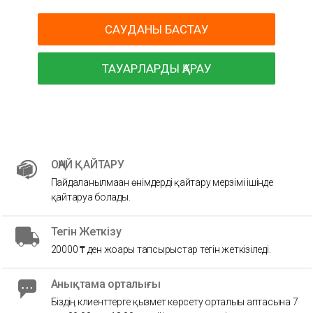
САУДАНЫ БАСТАУ
ТАУАРЛАРДЫ ҚАРАУ
ОҢАЙ ҚАЙТАРУ
Пайдаланылмаған өнімдерді қайтару мерзімі ішінде
қайтаруға болады.
Тегін Жеткізу
20000 ₸ ден жоғары тапсырыстар тегін жеткізіледі.
Анықтама орталығы
Біздің клиенттерге қызмет көрсету орталығы аптасына 7