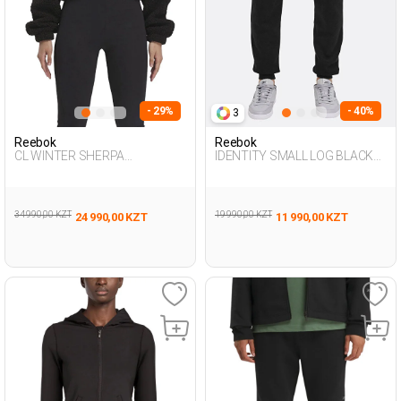
- 29%
- 40%
3
Reebok
Reebok
CL WINTER SHERPA
IDENTITY SMALL LOG BLACK
TRACKTOP BLACK Woman
Man 063
124
34 990,00 KZT
19 990,00 KZT
24 990,00 KZT
11 990,00 KZT