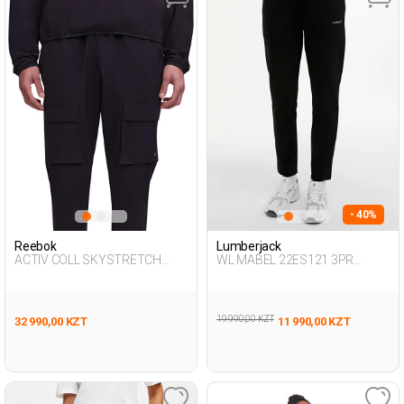
- 40%
Reebok
Lumberjack
ACTIV COLL SKYSTRETCH
WL MABEL 22ES121 3PR
WOV BLACK Man 063
BLACK Woman 063
19 990,00 KZT
32 990,00 KZT
11 990,00 KZT