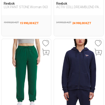
Reebok
Reebok
LUX PANT STONE Woman 063
ACTIV COLL DREAMBLEND PAN
L NAVY BLUE Man 063
19 990,00 KZT
34 990,00 KZT
15 990,00 KZT
24 990,00 KZT