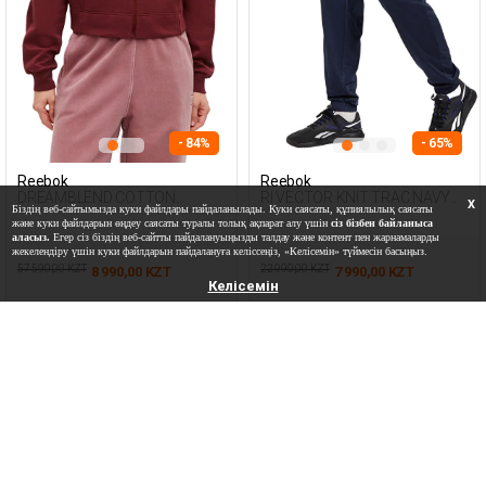
- 84%
- 65%
Reebok
Reebok
DREAMBLEND COTTON
RI VECTOR KNIT TRAC NAVY
X
Біздің веб-сайтымызда куки файлдары пайдаланылады. Куки саясаты, құпиялылық саясаты
FULLZIP BORDEAUX Woman
BLUE Unisex 063
және куки файлдарын өңдеу саясаты туралы толық ақпарат алу үшін
сіз бізбен байланыса
124
аласыз.
Егер сіз біздің веб-сайтты пайдалануыңызды талдау және контент пен жарнамаларды
жекелендіру үшін куки файлдарын пайдалануға келіссеңіз, «Келісемін» түймесін басыңыз.
57 590,00 KZT
22 990,00 KZT
8 990,00 KZT
7 990,00 KZT
Келісемін