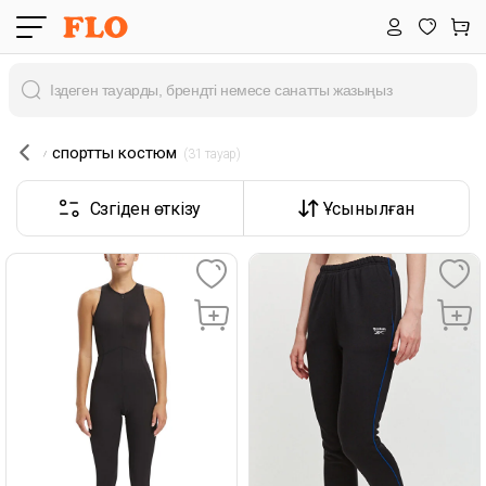
спорттық костюм
 (31 тауар) 
Сүзгіден өткізу
Ұсынылған