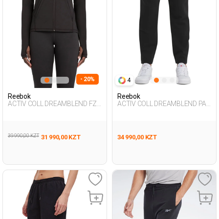
- 20%
4
Reebok
Reebok
ACTIV COLL DREAMBLEND FZ
ACTIV COLL DREAMBLEND PAN
BLACK Woman 124
BLACK Man 063
39 990,00 KZT
31 990,00 KZT
34 990,00 KZT