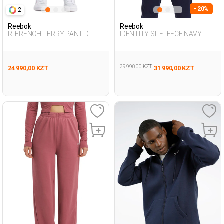
- 20%
2
Reebok
Reebok
RI FRENCH TERRY PANT D
IDENTITY SL FLEECE NAVY
GREEN Woman 063
BLUE Man 124
39 990,00 KZT
24 990,00 KZT
31 990,00 KZT