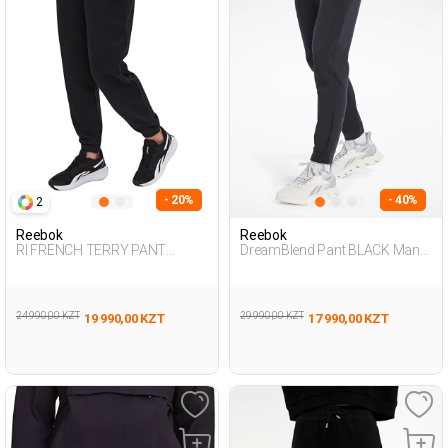
- 20%
- 40%
2
Reebok
Reebok
RI FRENCH TERRY PANT
DreamBlend Pant BLACK Man
BLACK Woman 063
063
24 990,00 KZT
29 990,00 KZT
19 990,00 KZT
17 990,00 KZT