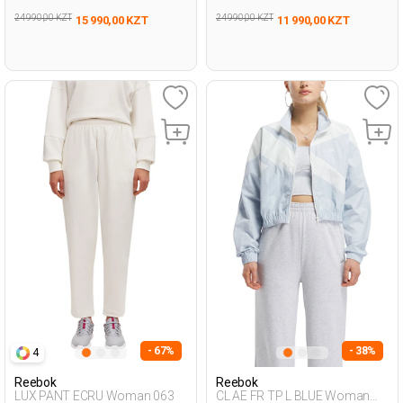
24 990,00 KZT
24 990,00 KZT
15 990,00 KZT
11 990,00 KZT
- 67%
- 38%
4
Reebok
Reebok
LUX PANT ECRU Woman 063
CL AE FR TP L BLUE Woman