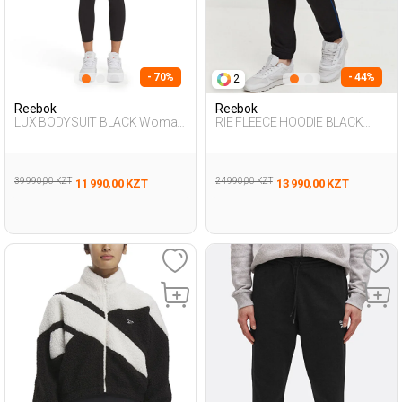
- 70%
- 44%
2
Reebok
Reebok
LUX BODYSUIT BLACK Woman
RIE FLEECE HOODIE BLACK
048
Woman 063
39 990,00 KZT
24 990,00 KZT
11 990,00 KZT
13 990,00 KZT