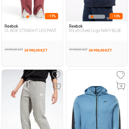
- 17%
- 13%
Reebok
Reebok
CL WDE STRAIGHT LEG PANT
RI Left Chest Logo NAVY BLUE
DUSTY ROSE Woman 063
Man 124
29 990,00 KZT
39 990,00 KZT
24 990,00 KZT
34 990,00 KZT