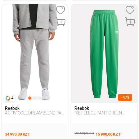
- 47%
4
Reebok
Reebok
ACTIV COLL DREAMBLEND PAN
RIE FLEECE PANT GREEN
GRAY MELANGE Man 063
Woman 063
29 990,00 KZT
34 990,00 KZT
15 990,00 KZT