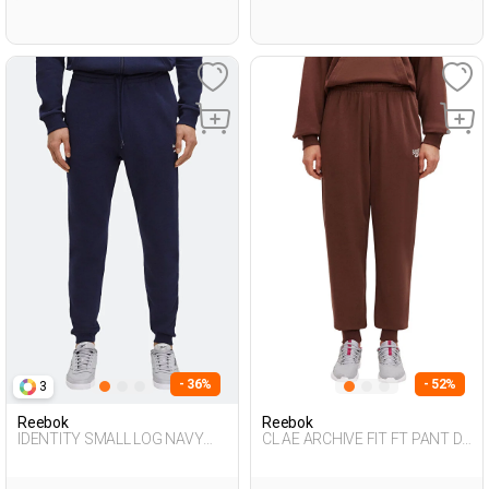
- 36%
- 52%
3
Reebok
Reebok
IDENTITY SMALL LOG NAVY
CL AE ARCHIVE FIT FT PANT D
BLUE Man 063
BROWN Woman 063