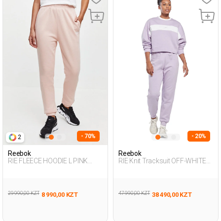
- 70%
- 20%
2
Reebok
Reebok
RIE FLEECE HOODIE L PINK
RIE Knit Tracksuit OFF-WHITE
Woman 063
Woman 048
29 990,00 KZT
47 990,00 KZT
8 990,00 KZT
38 490,00 KZT