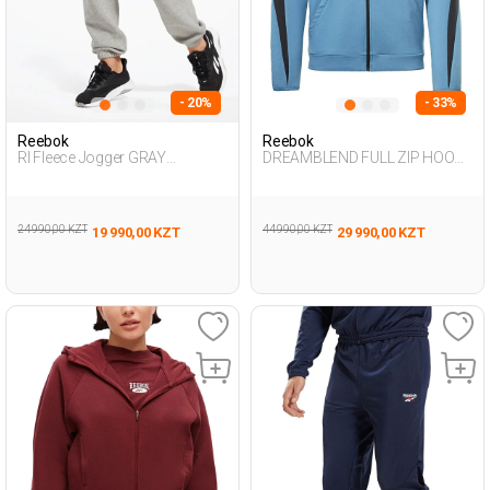
- 20%
- 33%
Reebok
Reebok
RI Fleece Jogger GRAY
DREAMBLEND FULL ZIP HOODI
MELANGE Woman 063
NAVY BLUE Man 124
24 990,00 KZT
44 990,00 KZT
19 990,00 KZT
29 990,00 KZT