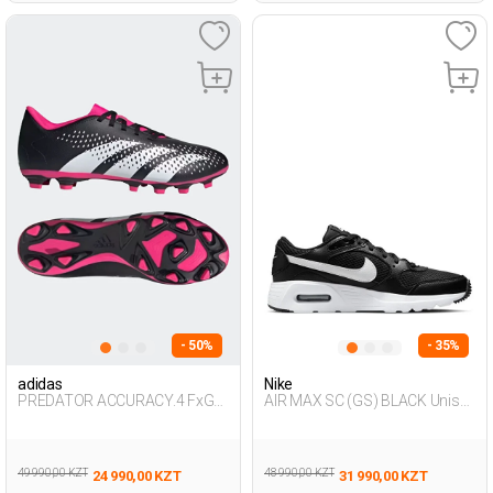
- 50%
- 35%
adidas
Nike
PREDATOR ACCURACY.4 FxG
AIR MAX SC (GS) BLACK Unisex
BLACK Man 004
001
49 990,00 KZT
48 990,00 KZT
24 990,00 KZT
31 990,00 KZT