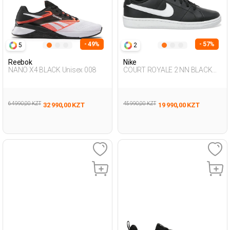
- 49%
- 57%
5
2
Reebok
Nike
NANO X4 BLACK Unisex 008
COURT ROYALE 2 NN BLACK
Man 001
64 990,00 KZT
45 990,00 KZT
32 990,00 KZT
19 990,00 KZT