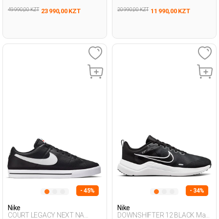
49 990,00 KZT
20 990,00 KZT
23 990,00 KZT
11 990,00 KZT
- 45%
- 34%
Nike
Nike
COURT LEGACY NEXT NA
DOWNSHIFTER 12 BLACK Man