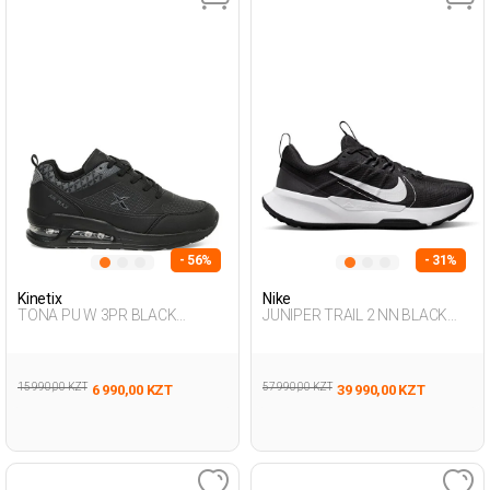
- 56%
- 31%
Kinetix
Nike
TONA PU W 3PR BLACK
JUNIPER TRAIL 2 NN BLACK
Woman 001
Man 313
15 990,00 KZT
57 990,00 KZT
6 990,00 KZT
39 990,00 KZT