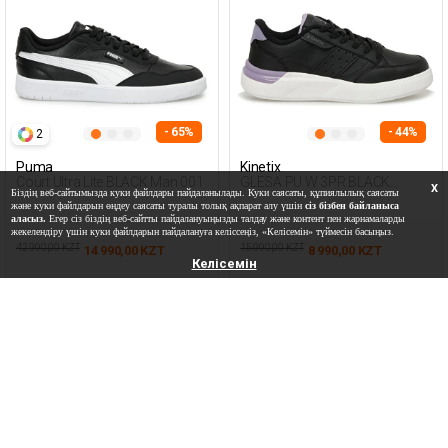
- 65%
- 44%
2
Puma
Kinetix
Court Ultra Lite BLACK Man 001
GLESA PU W 3PR BLACK
X
Біздің веб-сайтымызда куки файлдары пайдаланылады. Куки саясаты, құпиялылық саясаты
Woman 001
және куки файлдарын өңдеу саясаты туралы толық ақпарат алу үшін
сіз бізбен байланыса
аласыз.
Егер сіз біздің веб-сайтты пайдалануыңызды талдау және контент пен жарнамаларды
жекелендіру үшін куки файлдарын пайдалануға келіссеңіз, «Келісемін» түймесін басыңыз.
42 990,00 KZT
15 990,00 KZT
14 990,00 KZT
8 990,00 KZT
Келісемін