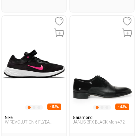
- 52%
- 43%
Nike
Garamond
W REVOLUTION 6 FLYEA
JANUS 3FX BLACK Man 472
BLACK Woman 478