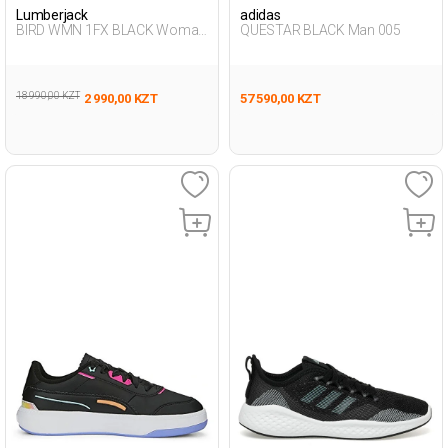
Lumberjack
adidas
BIRD WMN 1FX BLACK Woman
QUESTAR BLACK Man 005
293
18 990,00 KZT
2 990,00 KZT
57 590,00 KZT