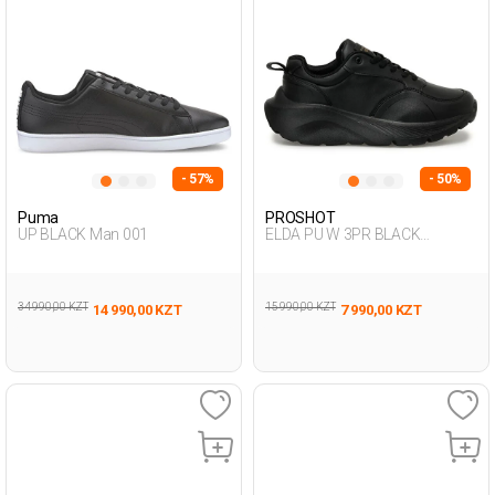
- 57%
- 50%
Puma
PROSHOT
UP BLACK Man 001
ELDA PU W 3PR BLACK
Woman 005
34 990,00 KZT
15 990,00 KZT
14 990,00 KZT
7 990,00 KZT