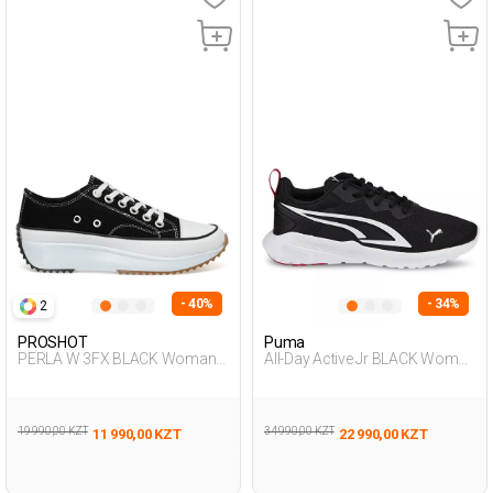
- 40%
- 34%
2
PROSHOT
Puma
PERLA W 3FX BLACK Woman
All-Day Active Jr BLACK Woman
001
005
19 990,00 KZT
34 990,00 KZT
11 990,00 KZT
22 990,00 KZT