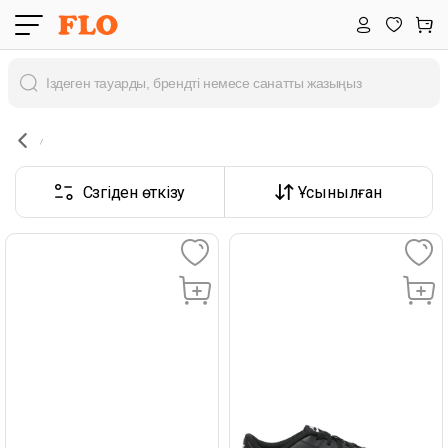
Сүзгіден өткізу
Ұсынылған