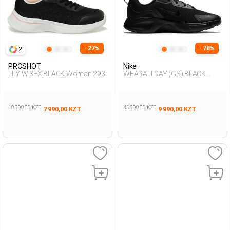
- 27%
- 78%
2
PROSHOT
Nike
LILY W 3FX BLACK Woman 293
WEARALLDAY (GS) BLACK
Woman 005
10 990,00 KZT
45 990,00 KZT
7 990,00 KZT
9 990,00 KZT