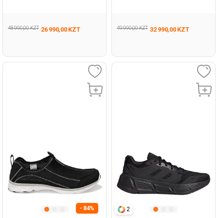
BLACK Man 001
005
48 990,00 KZT
49 990,00 KZT
26 990,00 KZT
32 990,00 KZT
- 84%
2