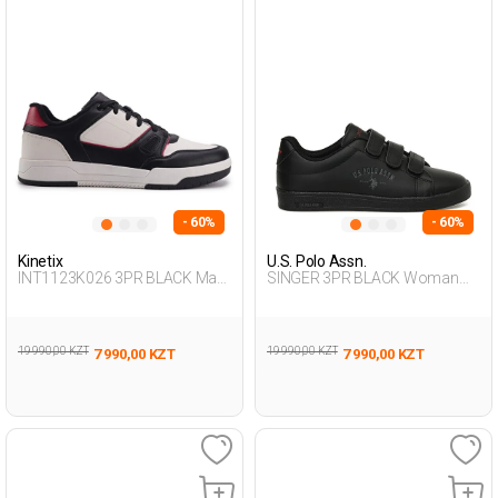
- 60%
- 60%
Kinetix
U.S. Polo Assn.
INT1123K026 3PR BLACK Man
SINGER 3PR BLACK Woman
388
001
19 990,00 KZT
19 990,00 KZT
7 990,00 KZT
7 990,00 KZT