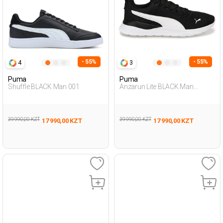
- 55%
- 55%
4
3
Puma
Puma
Shuffle BLACK Man 001
Anzarun Lite BLACK Man
Running
39 990,00 KZT
39 990,00 KZT
17 990,00 KZT
17 990,00 KZT