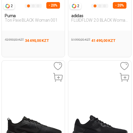
- 20%
- 20%
2
2
Puma
adidas
Tori Pixie BLACK Woman 001
FLUIDFLOW 2.0 BLACK Woman
005
42 990,00 KZT
51 990,00 KZT
34 490,00 KZT
41 490,00 KZT