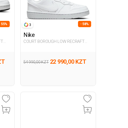
- 55%
- 58%
3
Nike
FT
COURT BOROUGH LOW RECRAFT
WHITE UG Sneaker
ZT
22 990,00 KZT
54 990,00 KZT