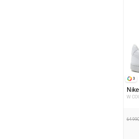
3
Nike
W COURT VISION LO NN WHITE
Woma
64 99