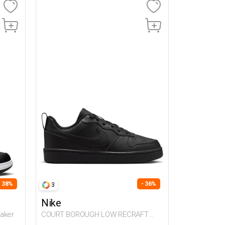
- 38%
- 36%
3
Nike
aker
COURT BOROUGH LOW RECRAFT
BLACK UG Sneaker