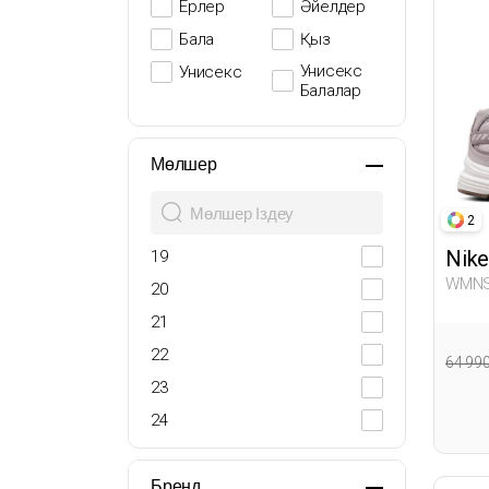
Ерлер
Әйелдер
Бала
Қыз
Унисекс
Унисекс
Балалар
Мөлшер
2
Nike
19
WMNS INITIATOR BEIGE 
20
Sneak
21
22
64 99
23
24
25
26
Бренд