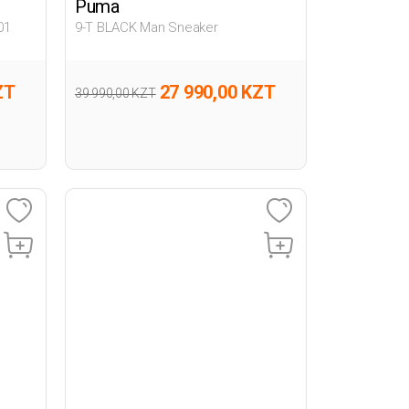
Puma
01
9-T BLACK Man Sneaker
ZT
27 990,00 KZT
39 990,00 KZT