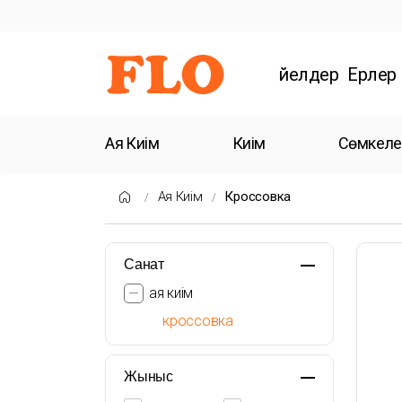
Әйелдер
Ерлер
Аяқ Киім
Киім
Сөмкеле
Аяқ Киім
Кроссовка
Санат
аяқ киім
кроссовка
Жыныс