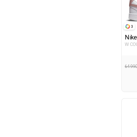
44.5
45
45.5
3
46
Nike
47
W COURT VISION LO NN WHITE
50
Woma
64 99