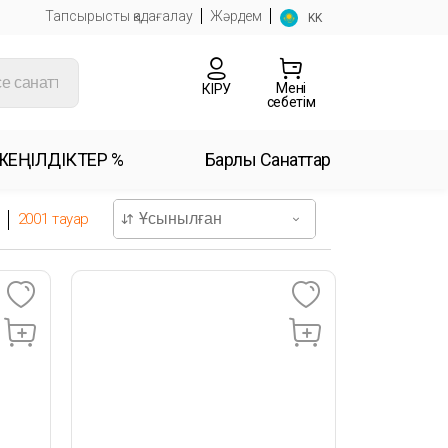
Тапсырысты қадағалау
Жәрдем
KK
Менің
КІРУ
себетім
ЖЕҢІЛДІКТЕР %
Барлық Санаттар
2001
тауар