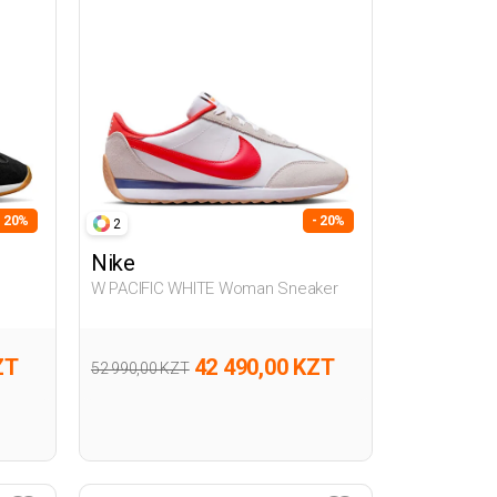
- 20%
- 20%
2
Nike
W PACIFIC WHITE Woman Sneaker
ZT
42 490,00 KZT
52 990,00 KZT