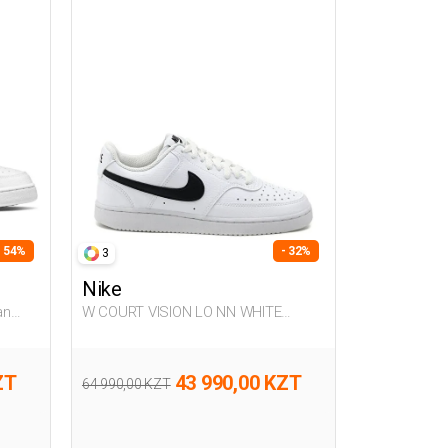
- 54%
- 32%
3
Nike
an
W COURT VISION LO NN WHITE
Woman Sneaker
ZT
43 990,00 KZT
64 990,00 KZT