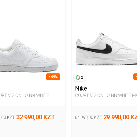
- 49%
2
Nike
COURT VISION LO NN WHITE M
n Sneaker
Sneaker
32 990,00 KZT
29 990,00 K
0,00 KZT
64 990,00 KZT