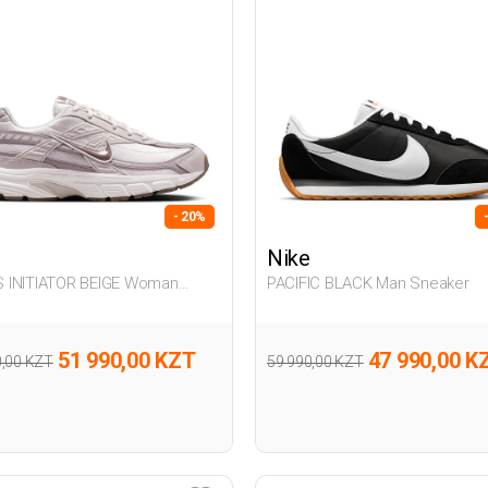
- 20%
Nike
Woman
PACIFIC BLACK Man Sneaker
er
51 990,00 KZT
47 990,00 K
0,00 KZT
59 990,00 KZT