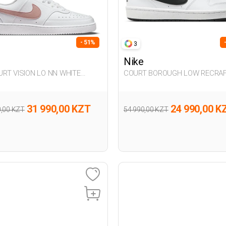
- 51%
3
Nike
COURT BOROUGH LOW RECRA
n Sneaker
WHITE UG Sneaker
31 990,00 KZT
24 990,00 K
0,00 KZT
54 990,00 KZT