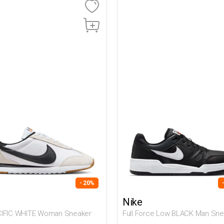
- 20%
Nike
ACIFIC WHITE Woman Sneaker
Full Force Low BLACK Man Sne