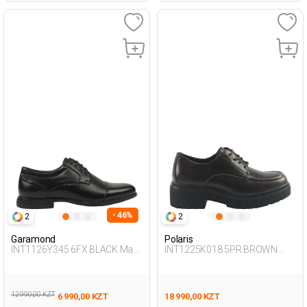
- 46%
2
2
Garamond
Polaris
INT1126Y345 6FX BLACK Man
INT1225K018 5PR BROWN
472
Woman 196
12 990,00 KZT
6 990,00 KZT
18 990,00 KZT