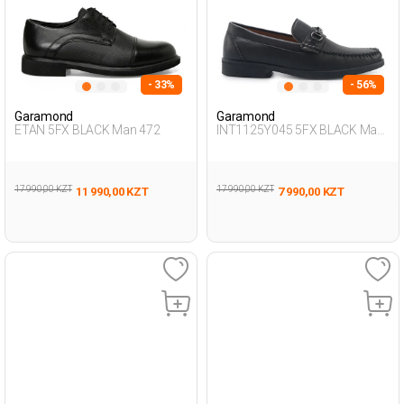
- 33%
- 56%
Garamond
Garamond
ETAN 5FX BLACK Man 472
INT1125Y045 5FX BLACK Man
076
17 990,00 KZT
17 990,00 KZT
11 990,00 KZT
7 990,00 KZT