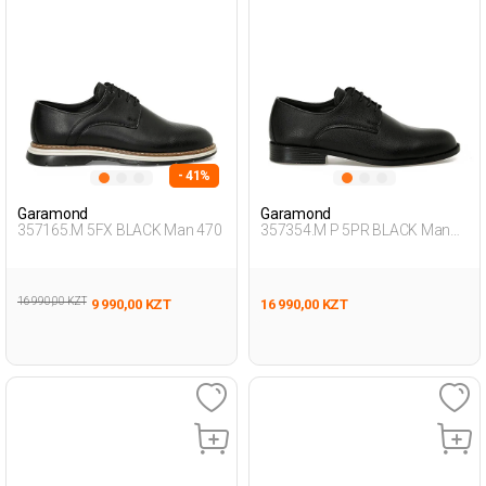
- 41%
Garamond
Garamond
357165.M 5FX BLACK Man 470
357354.M P 5PR BLACK Man
471
16 990,00 KZT
9 990,00 KZT
16 990,00 KZT