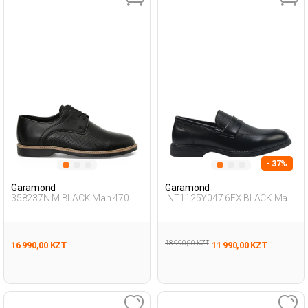
- 37%
Garamond
Garamond
358237N.M BLACK Man 470
INT1125Y047 6FX BLACK Man
076
18 990,00 KZT
16 990,00 KZT
11 990,00 KZT