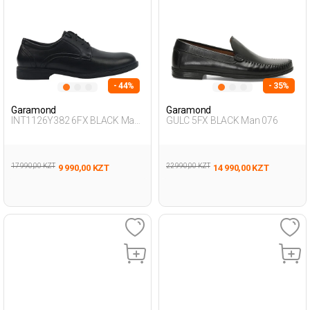
- 44%
- 35%
Garamond
Garamond
INT1126Y382 6FX BLACK Man
GULC 5FX BLACK Man 076
471
17 990,00 KZT
22 990,00 KZT
9 990,00 KZT
14 990,00 KZT