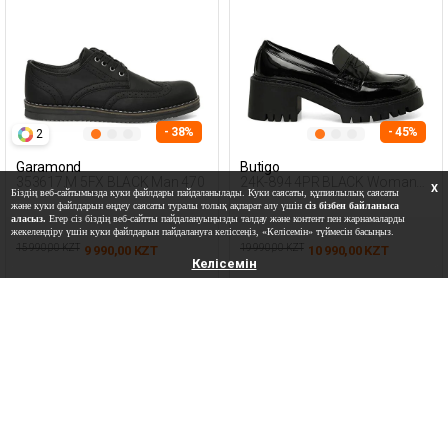
- 38%
- 45%
2
Garamond
Butigo
353617.M 5FX BLACK Man 470
24K-894 4PR BLACK Woman
X
Біздің веб-сайтымызда куки файлдары пайдаланылады. Куки саясаты, құпиялылық саясаты
196
және куки файлдарын өңдеу саясаты туралы толық ақпарат алу үшін
сіз бізбен байланыса
аласыз.
Егер сіз біздің веб-сайтты пайдалануыңызды талдау және контент пен жарнамаларды
жекелендіру үшін куки файлдарын пайдалануға келіссеңіз, «Келісемін» түймесін басыңыз.
15 990,00 KZT
19 990,00 KZT
9 990,00 KZT
10 990,00 KZT
Келісемін