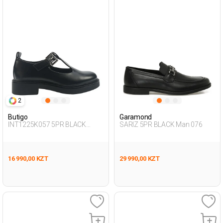
2
Butigo
Garamond
INT1225K057 5PR BLACK
SARIZ 5PR BLACK Man 076
Woman 196
16 990,00 KZT
29 990,00 KZT