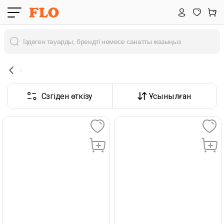
Сүзгіден өткізу
Ұсынылған