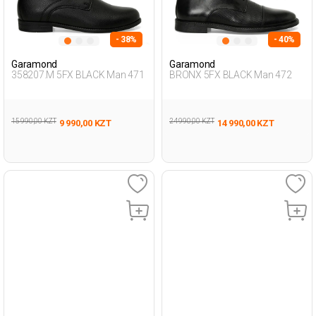
- 38%
- 40%
Garamond
Garamond
358207.M 5FX BLACK Man 471
BRONX 5FX BLACK Man 472
15 990,00 KZT
24 990,00 KZT
9 990,00 KZT
14 990,00 KZT