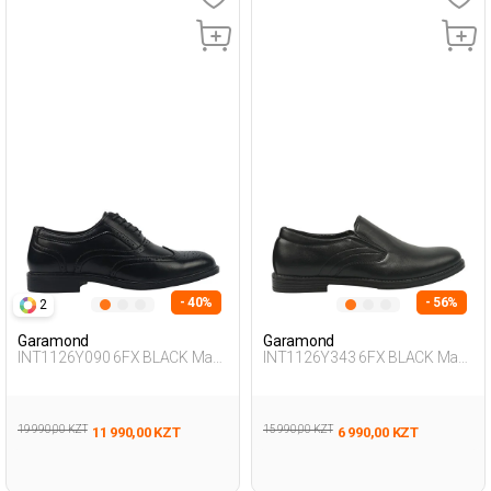
- 40%
- 56%
2
Garamond
Garamond
INT1126Y090 6FX BLACK Man
INT1126Y343 6FX BLACK Man
473
076
19 990,00 KZT
15 990,00 KZT
11 990,00 KZT
6 990,00 KZT