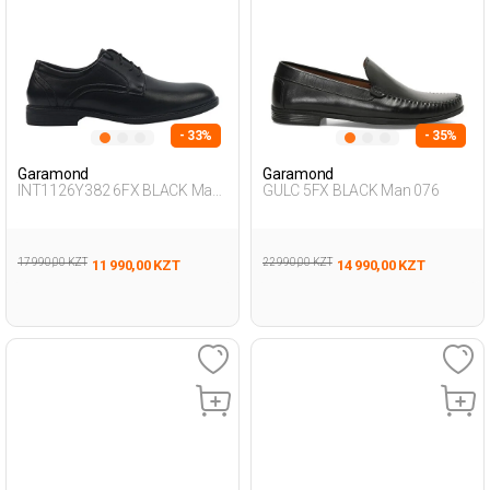
- 33%
- 35%
Garamond
Garamond
INT1126Y382 6FX BLACK Man
GULC 5FX BLACK Man 076
471
17 990,00 KZT
22 990,00 KZT
11 990,00 KZT
14 990,00 KZT