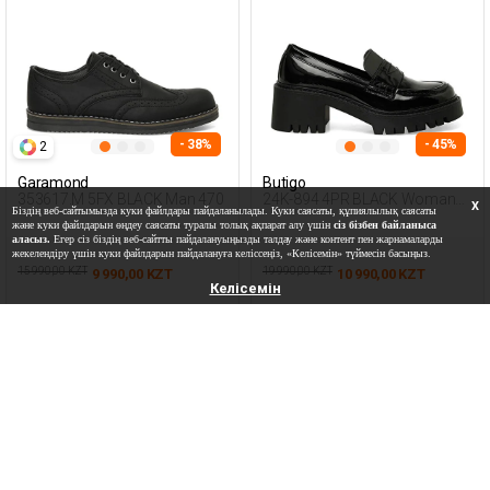
- 38%
- 45%
2
Garamond
Butigo
353617.M 5FX BLACK Man 470
24K-894 4PR BLACK Woman
X
Біздің веб-сайтымызда куки файлдары пайдаланылады. Куки саясаты, құпиялылық саясаты
196
және куки файлдарын өңдеу саясаты туралы толық ақпарат алу үшін
сіз бізбен байланыса
аласыз.
Егер сіз біздің веб-сайтты пайдалануыңызды талдау және контент пен жарнамаларды
жекелендіру үшін куки файлдарын пайдалануға келіссеңіз, «Келісемін» түймесін басыңыз.
15 990,00 KZT
19 990,00 KZT
9 990,00 KZT
10 990,00 KZT
Келісемін