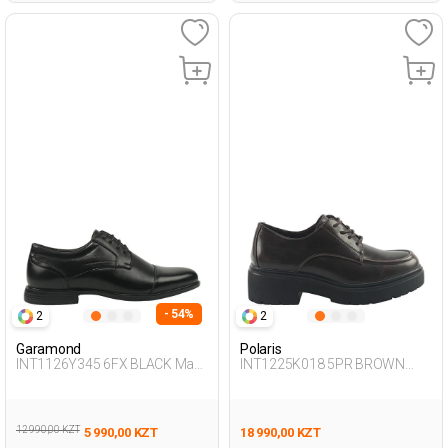
- 54%
2
2
Garamond
Polaris
INT1126Y345 6FX BLACK Man
INT1225K018 5PR BROWN
472
Woman 196
12 990,00 KZT
5 990,00 KZT
18 990,00 KZT