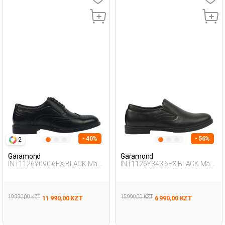
- 40%
- 56%
2
Garamond
Garamond
INT1126Y090 6FX BLACK Man
INT1126Y343 6FX BLACK Man
473
076
19 990,00 KZT
15 990,00 KZT
11 990,00 KZT
6 990,00 KZT