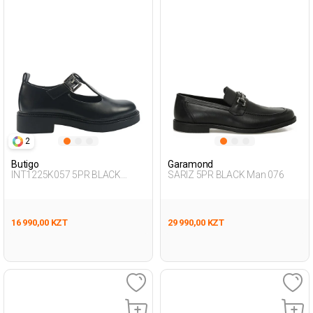
2
Butigo
Garamond
INT1225K057 5PR BLACK
SARIZ 5PR BLACK Man 076
Woman 196
16 990,00 KZT
29 990,00 KZT