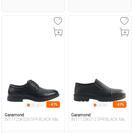
- 47%
- 47%
Garamond
Garamond
INT1125K026 5PR BLACK Man
INT1125K012 5PR BLACK Man
471
076