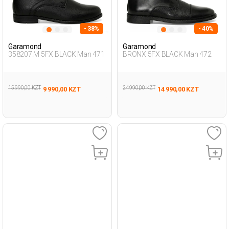
- 38%
- 40%
Garamond
Garamond
358207.M 5FX BLACK Man 471
BRONX 5FX BLACK Man 472
15 990,00 KZT
24 990,00 KZT
9 990,00 KZT
14 990,00 KZT