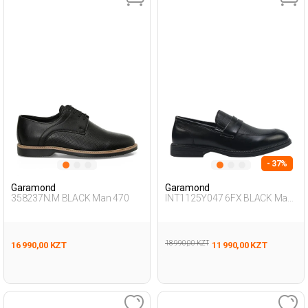
- 37%
Garamond
Garamond
358237N.M BLACK Man 470
INT1125Y047 6FX BLACK Man
076
18 990,00 KZT
16 990,00 KZT
11 990,00 KZT