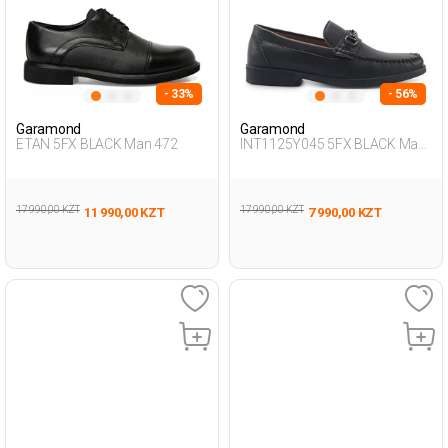
- 33%
- 56%
Garamond
Garamond
ETAN 5FX BLACK Man 472
INT1125Y045 5FX BLACK Man
076
17 990,00 KZT
17 990,00 KZT
11 990,00 KZT
7 990,00 KZT