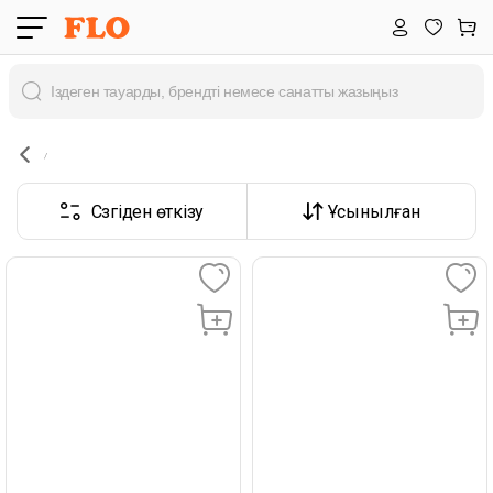
Сүзгіден өткізу
Ұсынылған