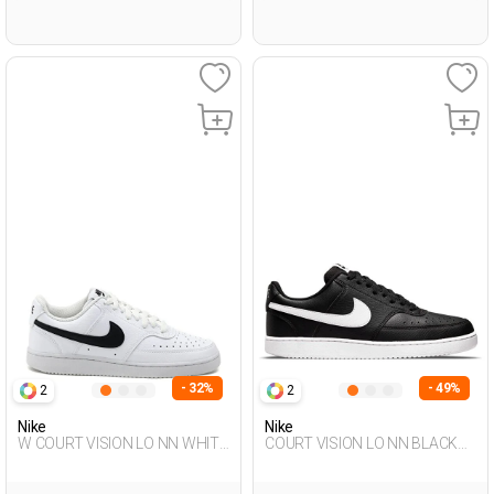
- 32%
- 49%
2
2
Nike
Nike
W COURT VISION LO NN WHITE
COURT VISION LO NN BLACK
Woman Sneaker
Man Sneaker