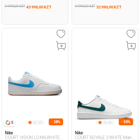
64 990,00 KZT
64 990,00 KZT
43 990,00 KZT
32 990,00 KZT
- 38%
- 50%
5
Nike
Nike
COURT VISION LO NN WHITE
COURT ROYALE 2 WHITE Man