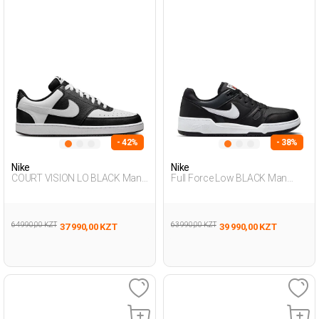
- 42%
- 38%
Nike
Nike
COURT VISION LO BLACK Man
Full Force Low BLACK Man
Sneaker
Sneaker
64 990,00 KZT
63 990,00 KZT
37 990,00 KZT
39 990,00 KZT