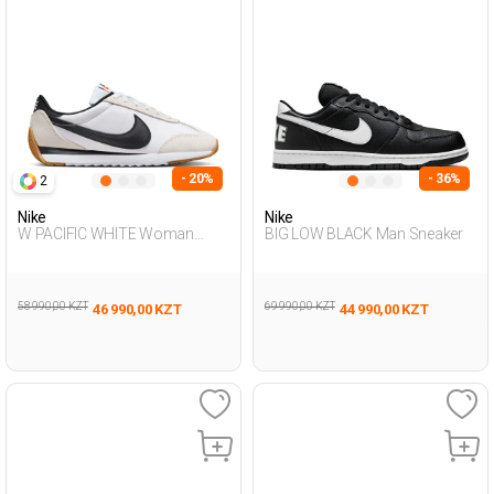
- 20%
- 36%
2
Nike
Nike
W PACIFIC WHITE Woman
BIG LOW BLACK Man Sneaker
Sneaker
58 990,00 KZT
69 990,00 KZT
46 990,00 KZT
44 990,00 KZT