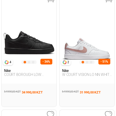
- 36%
- 51%
4
2
Nike
Nike
COURT BOROUGH LOW
W COURT VISION LO NN WHITE
RECRAFT BLACK UG Sneaker
Woman Sneaker
54 990,00 KZT
64 990,00 KZT
34 990,00 KZT
31 990,00 KZT