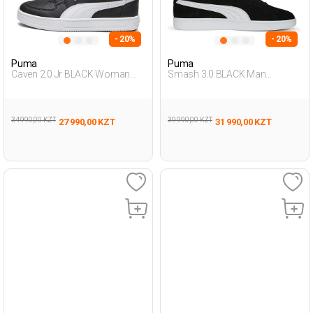
- 20%
- 20%
Puma
Puma
Caven 2.0 Jr BLACK Woman
Smash 3.0 BLACK Man
Sneaker
Sneaker
34 990,00 KZT
39 990,00 KZT
27 990,00 KZT
31 990,00 KZT