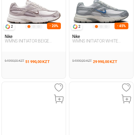
- 20%
- 45%
2
2
Nike
Nike
WMNS INITIATOR BEIGE
WMNS INITIATOR WHITE
Woman Sneaker
Woman Sneaker
64 990,00 KZT
54 990,00 KZT
51 990,00 KZT
29 990,00 KZT