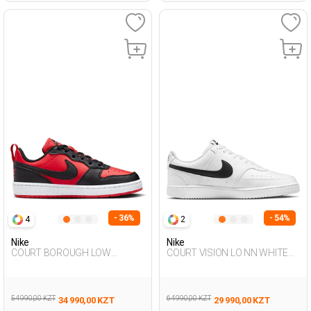
- 36%
- 54%
4
2
Nike
Nike
COURT BOROUGH LOW
COURT VISION LO NN WHITE
RECRAFT RED UG Sneaker
Man Sneaker
54 990,00 KZT
64 990,00 KZT
34 990,00 KZT
29 990,00 KZT