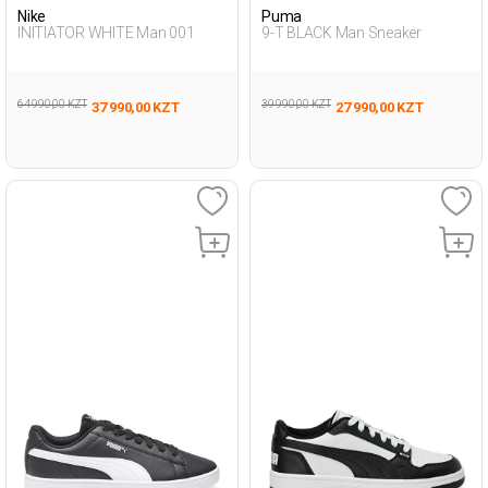
Nike
Puma
INITIATOR WHITE Man 001
9-T BLACK Man Sneaker
64 990,00 KZT
39 990,00 KZT
37 990,00 KZT
27 990,00 KZT