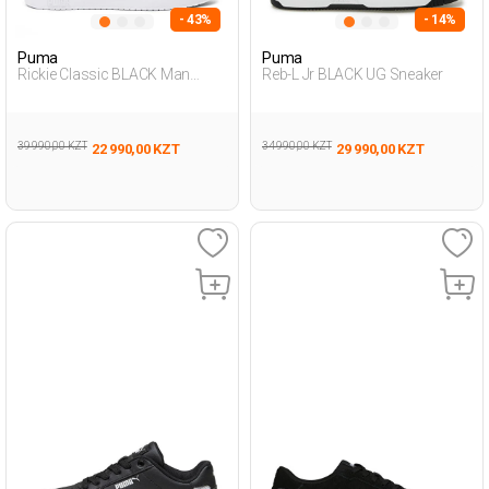
- 43%
- 14%
Puma
Puma
Rickie Classic BLACK Man
Reb-L Jr BLACK UG Sneaker
Sneaker
39 990,00 KZT
34 990,00 KZT
22 990,00 KZT
29 990,00 KZT