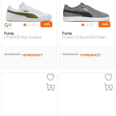
- 49%
- 54%
2
Puma
Puma
UP WHITE Man Sneaker
Smash 3.0 Buck GRAY Man
Sneaker
36 990,00 KZT
42 990,00 KZT
18 990,00 KZT
19 990,00 KZT