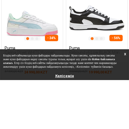
- 34%
- 56%
Puma
Puma
Carina Street WHITE Woman
Rebound v6 Low BLACK Man
X
Біздің веб-сайтымызда куки файлдары пайдаланылады. Куки саясаты, құпиялылық саясаты
Sneaker
Sneaker
және куки файлдарын өңдеу саясаты туралы толық ақпарат алу үшін
сіз бізбен байланыса
аласыз.
Егер сіз біздің веб-сайтты пайдалануыңызды талдау және контент пен жарнамаларды
жекелендіру үшін куки файлдарын пайдалануға келіссеңіз, «Келісемін» түймесін басыңыз.
37 990,00 KZT
44 990,00 KZT
24 990,00 KZT
19 990,00 KZT
Келісемін