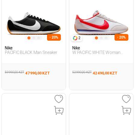
- 20%
- 20%
2
Nike
Nike
PACIFIC BLACK Man Sneaker
W PACIFIC WHITE Woman
Sneaker
59 990,00 KZT
52 990,00 KZT
47 990,00 KZT
42 490,00 KZT