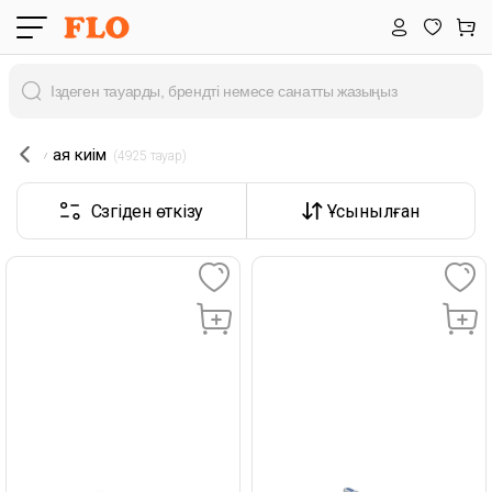
аяқ киім
 (4925 тауар) 
Сүзгіден өткізу
Ұсынылған