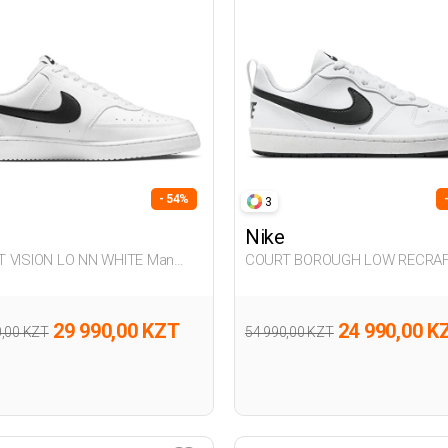
- 54%
3
Nike
 VISION LO NN WHITE Man
COURT BOROUGH LOW RECRA
er
WHITE UG Sneaker
29 990,00 KZT
24 990,00 K
0,00 KZT
54 990,00 KZT