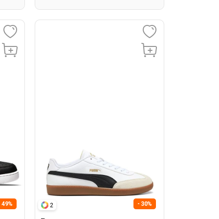
- 49%
- 30%
2