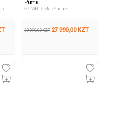
Puma
an
9-T WHITE Man Sneaker
ZT
27 990,00 KZT
39 990,00 KZT