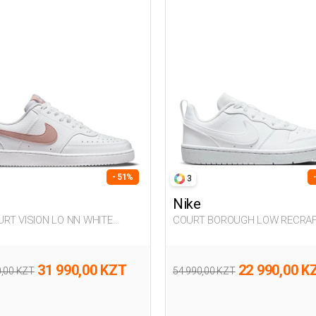
- 51%
3
Nike
COURT BOROUGH LOW RECRA
n Sneaker
WHITE UG Sneaker
31 990,00 KZT
22 990,00 K
0,00 KZT
54 990,00 KZT