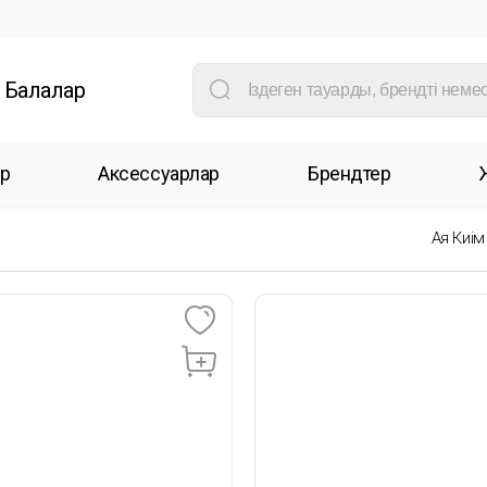
Балалар
р
Аксессуарлар
Брендтер
Аяқ Киім