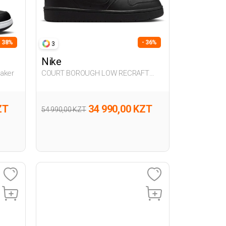
- 38%
- 36%
3
Nike
aker
COURT BOROUGH LOW RECRAFT
BLACK UG Sneaker
ZT
34 990,00 KZT
54 990,00 KZT