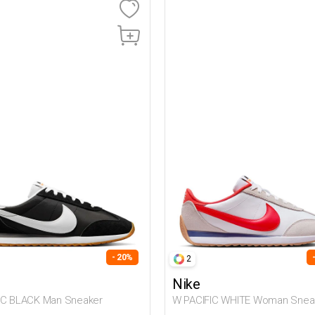
- 20%
2
Nike
IC BLACK Man Sneaker
W PACIFIC WHITE Woman Snea