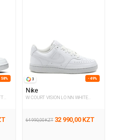
- 58%
- 49%
3
Nike
FT
W COURT VISION LO NN WHITE
Woman Sneaker
ZT
32 990,00 KZT
64 990,00 KZT