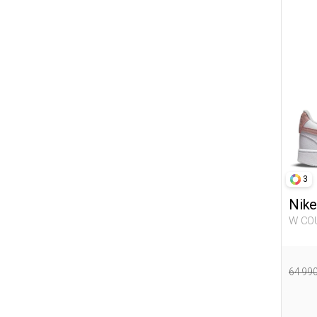
25-26
28-29
29-30
31-32
32-33
36-37
38-39
40-41
3
42-43
Nike
W COURT VISION LO NN WHITE
Woma
64 99