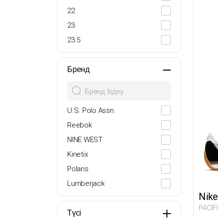
22
23
23.5
24
25
Бренд
26
27
U.S. Polo Assn.
27-28
Reebok
28
NINE WEST
29
Kinetix
29.5
Polaris
30
Lumberjack
30.5
Nike
Butigo
31
PACIF
adidas
Түсі
32