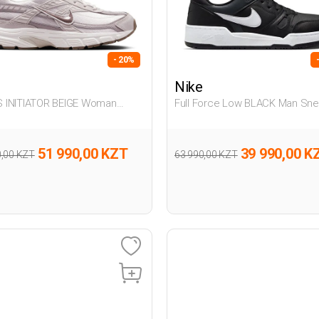
- 20%
Nike
Woman
Full Force Low BLACK Man Sne
er
51 990,00 KZT
39 990,00 K
0,00 KZT
63 990,00 KZT