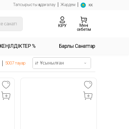
Тапсырысты қадағалау
Жәрдем
KK
Менің
КІРУ
себетім
ЖЕҢІЛДІКТЕР %
Барлық Санаттар
5007
тауар