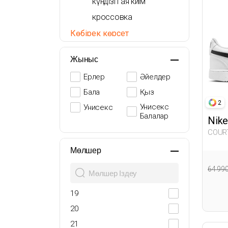
күндізгі аяқ киім
кроссовка
сандалдар
Көбірек көрсет
етік
Жыныс
өкшелі аяқ киім
Ерлер
Әйелдер
Бала
Қыз
2
Унисекс
Унисекс
Балалар
Nike
COURT
Sneak
Мөлшер
64 99
19
20
21