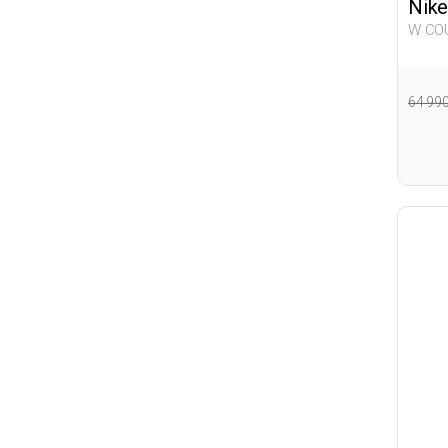
Nike
W COURT VISION LO NN WHITE
Woma
64 99