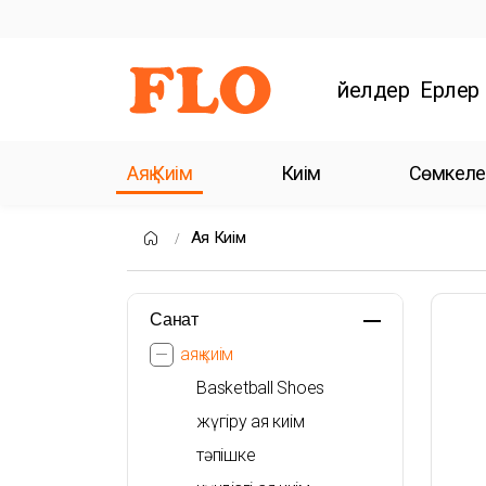
Әйелдер
Ерлер
Аяқ Киім
Киім
Сөмкеле
Аяқ Киім
Санат
аяқ киім
Basketball Shoes
жүгіру аяқ киім
тәпішке