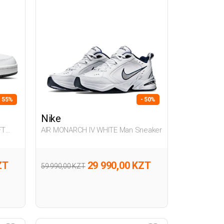
- 55%
- 50%
Nike
FT
AIR MONARCH IV WHITE Man Sneaker
ZT
29 990,00 KZT
59 990,00 KZT