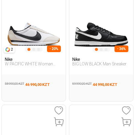
- 20%
- 36%
2
Nike
Nike
W PACIFIC WHITE Woman
BIG LOW BLACK Man Sneaker
Sneaker
58 990,00 KZT
69 990,00 KZT
46 990,00 KZT
44 990,00 KZT