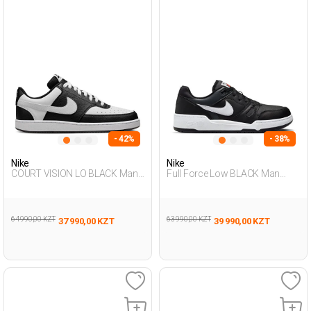
- 42%
- 38%
Nike
Nike
COURT VISION LO BLACK Man
Full Force Low BLACK Man
Sneaker
Sneaker
64 990,00 KZT
63 990,00 KZT
37 990,00 KZT
39 990,00 KZT