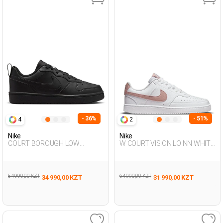
- 36%
- 51%
4
2
Nike
Nike
COURT BOROUGH LOW
W COURT VISION LO NN WHITE
RECRAFT BLACK UG Sneaker
Woman Sneaker
54 990,00 KZT
64 990,00 KZT
34 990,00 KZT
31 990,00 KZT