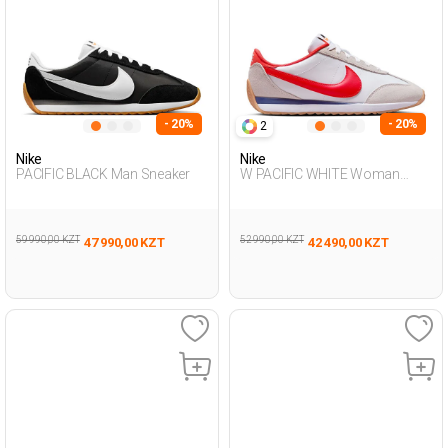
- 20%
- 20%
2
Nike
Nike
PACIFIC BLACK Man Sneaker
W PACIFIC WHITE Woman
Sneaker
59 990,00 KZT
52 990,00 KZT
47 990,00 KZT
42 490,00 KZT