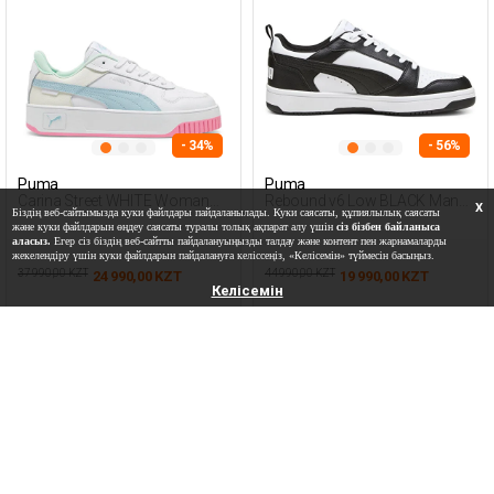
- 34%
- 56%
Puma
Puma
Carina Street WHITE Woman
Rebound v6 Low BLACK Man
X
Біздің веб-сайтымызда куки файлдары пайдаланылады. Куки саясаты, құпиялылық саясаты
Sneaker
Sneaker
және куки файлдарын өңдеу саясаты туралы толық ақпарат алу үшін
сіз бізбен байланыса
аласыз.
Егер сіз біздің веб-сайтты пайдалануыңызды талдау және контент пен жарнамаларды
жекелендіру үшін куки файлдарын пайдалануға келіссеңіз, «Келісемін» түймесін басыңыз.
37 990,00 KZT
44 990,00 KZT
24 990,00 KZT
19 990,00 KZT
Келісемін