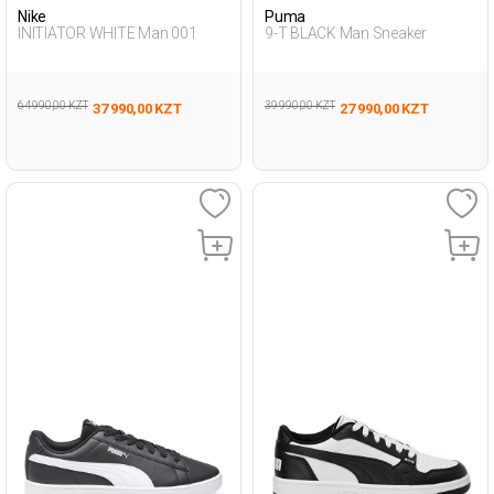
Nike
Puma
INITIATOR WHITE Man 001
9-T BLACK Man Sneaker
64 990,00 KZT
39 990,00 KZT
37 990,00 KZT
27 990,00 KZT