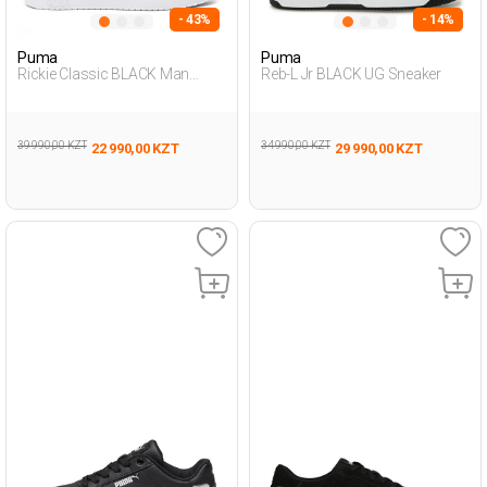
- 43%
- 14%
Puma
Puma
Rickie Classic BLACK Man
Reb-L Jr BLACK UG Sneaker
Sneaker
39 990,00 KZT
34 990,00 KZT
22 990,00 KZT
29 990,00 KZT