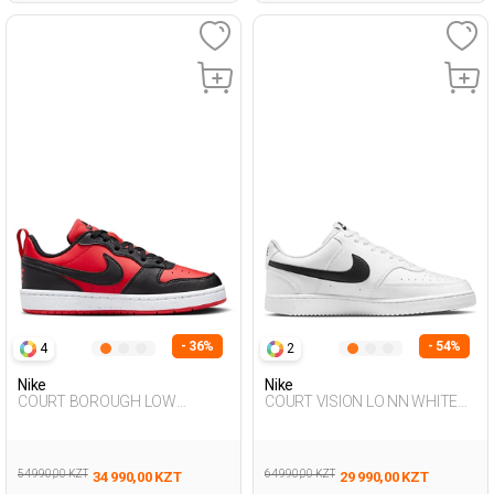
- 36%
- 54%
4
2
Nike
Nike
COURT BOROUGH LOW
COURT VISION LO NN WHITE
RECRAFT RED UG Sneaker
Man Sneaker
54 990,00 KZT
64 990,00 KZT
34 990,00 KZT
29 990,00 KZT