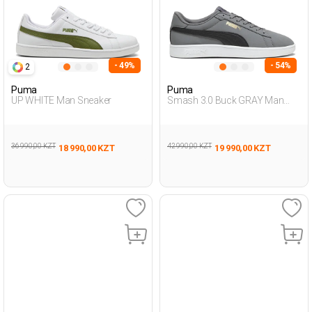
- 49%
- 54%
2
Puma
Puma
UP WHITE Man Sneaker
Smash 3.0 Buck GRAY Man
Sneaker
36 990,00 KZT
42 990,00 KZT
18 990,00 KZT
19 990,00 KZT