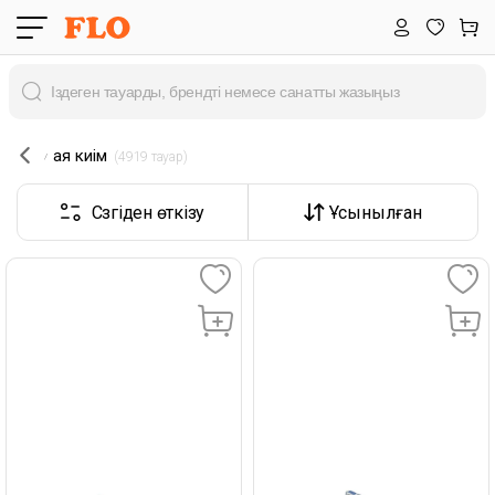
аяқ киім
 (4919 тауар) 
Сүзгіден өткізу
Ұсынылған