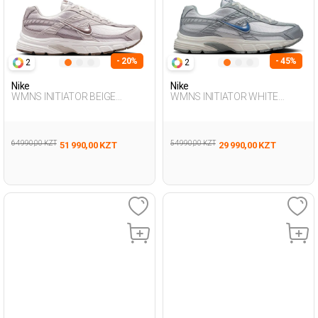
- 20%
- 45%
2
2
Nike
Nike
WMNS INITIATOR BEIGE
WMNS INITIATOR WHITE
Woman Sneaker
Woman Sneaker
64 990,00 KZT
54 990,00 KZT
51 990,00 KZT
29 990,00 KZT