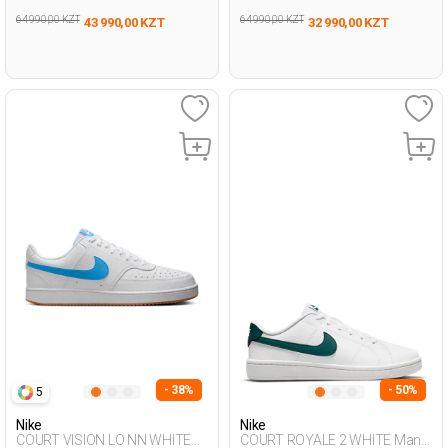
64 990,00 KZT
64 990,00 KZT
43 990,00 KZT
32 990,00 KZT
- 38%
- 50%
5
Nike
Nike
COURT VISION LO NN WHITE
COURT ROYALE 2 WHITE Man