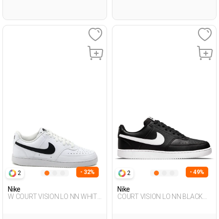
- 32%
- 49%
2
2
Nike
Nike
W COURT VISION LO NN WHITE
COURT VISION LO NN BLACK
Woman Sneaker
Man Sneaker