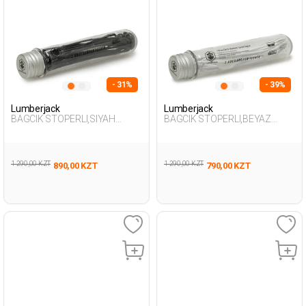
- 31%
- 39%
Lumberjack
Lumberjack
BAGCIK STOPERLI,SIYAH
BAGCIK STOPERLI,BEYAZ
BLACK Unisex 147
WHITE Unisex 147
1 290,00 KZT
1 290,00 KZT
890,00 KZT
790,00 KZT