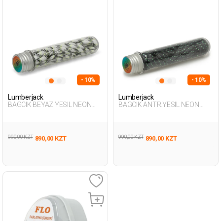
- 10%
- 10%
Lumberjack
Lumberjack
BAGCIK BEYAZ YESIL NEON
BAGCIK ANTR.YESIL NEON
Multicolor Unisex 147
Multicolor Unisex 147
990,00 KZT
990,00 KZT
890,00 KZT
890,00 KZT