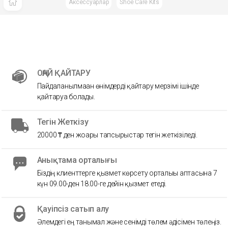
Аксессуарлар
Shoe Care Kits
ОҢАЙ ҚАЙТАРУ
Пайдаланылмаған өнімдерді қайтару мерзімі ішінде
қайтаруға болады.
Тегін Жеткізу
20000 ₸ ден жоғары тапсырыстар тегін жеткізіледі.
Анықтама орталығы
Біздің клиенттерге қызмет көрсету орталығы аптасына 7
күн 09.00-ден 18.00-ге дейін қызмет етеді.
Қауіпсіз сатып алу
Әлемдегі ең танымал және сенімді төлем әдісімен төлеңіз.