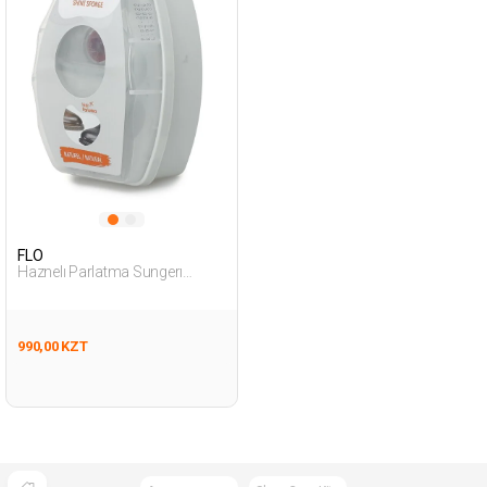
FLO
Haznelı Parlatma Sungerı
NATURAL Woman 099
990,00 KZT