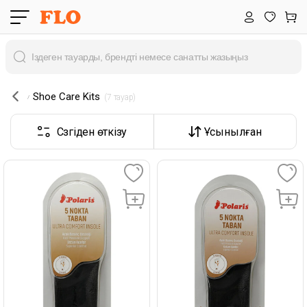
Shoe Care Kits
 (7 тауар) 
Сүзгіден өткізу
Ұсынылған