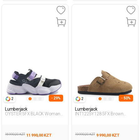
- 29%
- 50%
2
2
Lumberjack
Lumberjack
OYSTER 5FX BLACK Woman
INT1225Y128 5FX Brown
428
Woman 425
16 990,00 KZT
19 990,00 KZT
11 990,00 KZT
9 990,00 KZT