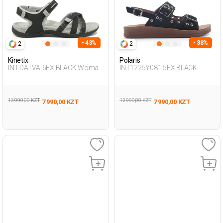
- 43%
- 38%
2
2
Kinetix
Polaris
INT-DATVA-6FX BLACK Woman
INT1225Y081 5FX BLACK
077
Woman 427
13 990,00 KZT
12 990,00 KZT
7 990,00 KZT
7 990,00 KZT