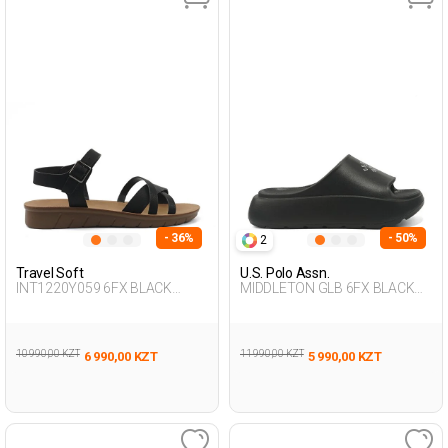
- 36%
- 50%
2
Travel Soft
U.S. Polo Assn.
INT1220Y059 6FX BLACK
MIDDLETON GLB 6FX BLACK
Woman 479
Woman 079
10 990,00 KZT
11 990,00 KZT
6 990,00 KZT
5 990,00 KZT