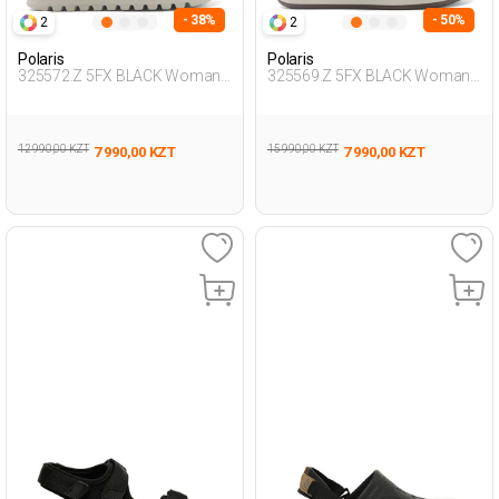
- 38%
- 50%
2
2
Polaris
Polaris
325572.Z 5FX BLACK Woman
325569.Z 5FX BLACK Woman
274
425
12 990,00 KZT
15 990,00 KZT
7 990,00 KZT
7 990,00 KZT