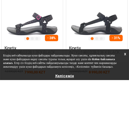
- 38%
- 31%
Kinetix
Kinetix
INTYD19B0328.1 3FX BLACK
INTYD19B0328.2 3FX BLACK
X
Біздің веб-сайтымызда куки файлдары пайдаланылады. Куки саясаты, құпиялылық саясаты
Woman 077
Woman 077
және куки файлдарын өңдеу саясаты туралы толық ақпарат алу үшін
сіз бізбен байланыса
аласыз.
Егер сіз біздің веб-сайтты пайдалануыңызды талдау және контент пен жарнамаларды
жекелендіру үшін куки файлдарын пайдалануға келіссеңіз, «Келісемін» түймесін басыңыз.
12 990,00 KZT
12 990,00 KZT
7 990,00 KZT
8 990,00 KZT
Келісемін