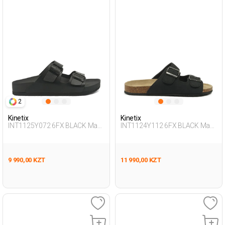
2
Kinetix
Kinetix
INT1125Y072 6FX BLACK Man
INT1124Y112 6FX BLACK Man
425
425
9 990,00 KZT
11 990,00 KZT