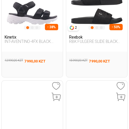
- 38%
- 50%
2
Kinetix
Reebok
INT-AVENTINO-4FX BLACK
RBK FULGERE SLIDE BLACK
Woman 077
Woman 079
12 990,00 KZT
15 990,00 KZT
7 990,00 KZT
7 990,00 KZT