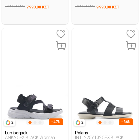
12 990,00 KZT
14 990,00 KZT
7 990,00 KZT
9 990,00 KZT
- 47%
- 36%
2
2
Lumberjack
Polaris
ANKA 5FX BLACK Woman
INT1225Y102 5FX BLACK