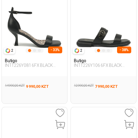
- 33%
- 38%
2
2
Butigo
Butigo
INT1226Y081 6FX BLACK
INT1226Y106 6FX BLACK
Woman 241
Woman 425
14 990,00 KZT
12 990,00 KZT
9 990,00 KZT
7 990,00 KZT