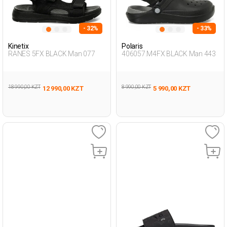
- 32%
- 33%
Kinetix
Polaris
RANES 5FX BLACK Man 077
406057.M4FX BLACK Man 443
18 990,00 KZT
8 990,00 KZT
12 990,00 KZT
5 990,00 KZT