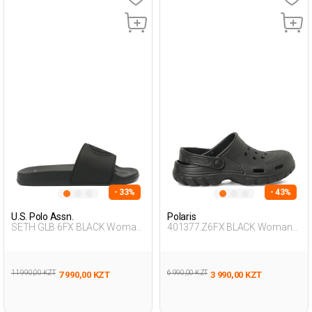
- 33%
- 43%
U.S. Polo Assn.
Polaris
SETH GLB 6FX BLACK Woman
401377.Z6FX BLACK Woman
079
283
11 990,00 KZT
6 990,00 KZT
7 990,00 KZT
3 990,00 KZT