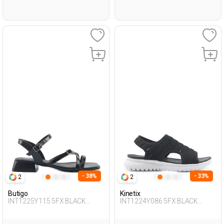
- 38%
- 33%
2
2
Butigo
Kinetix
INT1225Y115 5FX BLACK
INT1224Y086 5FX BLACK
Woman 427
Woman 428