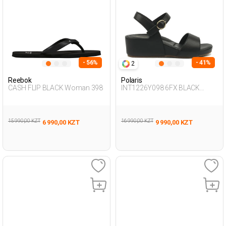
- 56%
- 41%
2
Reebok
Polaris
CASH FLIP BLACK Woman 398
INT1226Y098 6FX BLACK
Woman 239
15 990,00 KZT
16 990,00 KZT
6 990,00 KZT
9 990,00 KZT