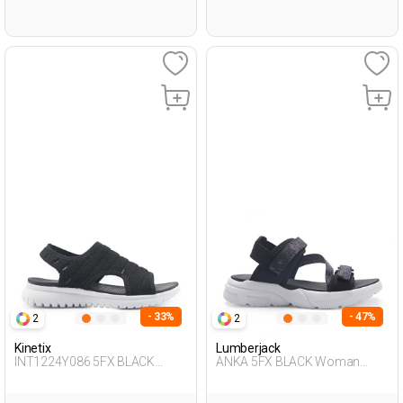
- 33%
- 47%
2
2
Kinetix
Lumberjack
INT1224Y086 5FX BLACK
ANKA 5FX BLACK Woman
Woman 428
Sandals