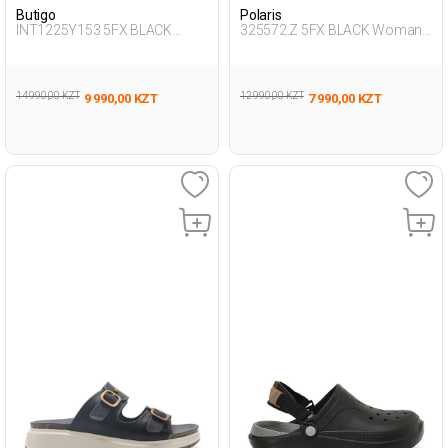
Butigo
Polaris
INT1225Y153 5FX BLACK
325572.Z 5FX BLACK Woman
Woman 425
274
14 990,00 KZT
12 990,00 KZT
9 990,00 KZT
7 990,00 KZT