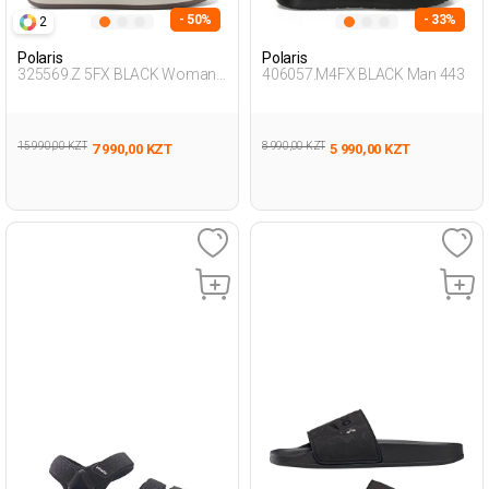
- 50%
- 33%
2
Polaris
Polaris
325569.Z 5FX BLACK Woman
406057.M4FX BLACK Man 443
425
15 990,00 KZT
8 990,00 KZT
7 990,00 KZT
5 990,00 KZT