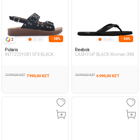
- 38%
- 56%
2
Polaris
Reebok
INT1225Y081 5FX BLACK
CASH FLIP BLACK Woman 398
Woman 427
12 990,00 KZT
15 990,00 KZT
7 990,00 KZT
6 990,00 KZT