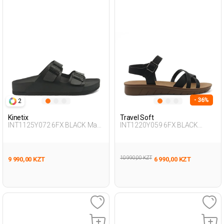
- 36%
2
Kinetix
Travel Soft
INT1125Y072 6FX BLACK Man
INT1220Y059 6FX BLACK
425
Woman 479
10 990,00 KZT
9 990,00 KZT
6 990,00 KZT