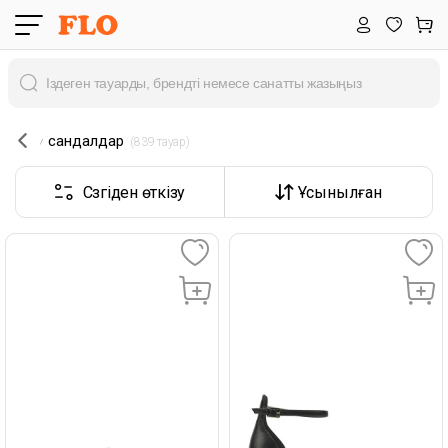
сандалдар
 (839 тауар) 
Сүзгіден өткізу
Ұсынылған