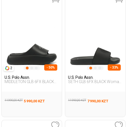
- 50%
- 33%
2
U.S. Polo Assn.
U.S. Polo Assn.
MIDDLETON GLB 6FX BLACK
SETH GLB 6FX BLACK Woman
Woman 079
079
11 990,00 KZT
11 990,00 KZT
5 990,00 KZT
7 990,00 KZT