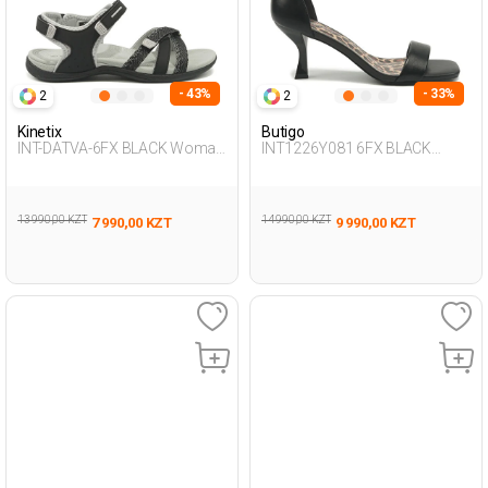
- 43%
- 33%
2
2
Kinetix
Butigo
INT-DATVA-6FX BLACK Woman
INT1226Y081 6FX BLACK
077
Woman 241
13 990,00 KZT
14 990,00 KZT
7 990,00 KZT
9 990,00 KZT