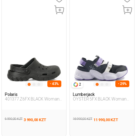
- 43%
- 29%
2
Polaris
Lumberjack
401377.Z6FX BLACK Woman
OYSTER 5FX BLACK Woman
283
428
6 990,00 KZT
16 990,00 KZT
3 990,00 KZT
11 990,00 KZT