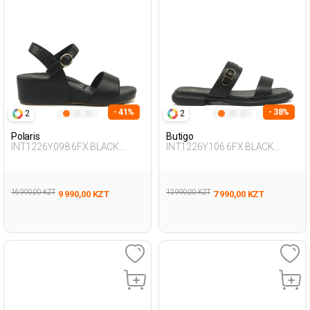
- 41%
- 38%
2
2
Polaris
Butigo
INT1226Y098 6FX BLACK
INT1226Y106 6FX BLACK
Woman 239
Woman 425
16 990,00 KZT
12 990,00 KZT
9 990,00 KZT
7 990,00 KZT