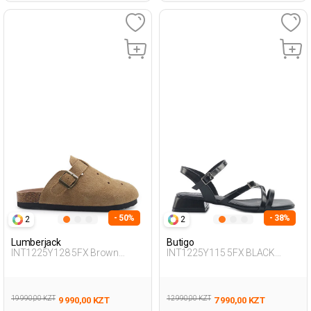
- 50%
- 38%
2
2
Lumberjack
Butigo
INT1225Y128 5FX Brown
INT1225Y115 5FX BLACK
Woman 425
Woman 427
19 990,00 KZT
12 990,00 KZT
9 990,00 KZT
7 990,00 KZT