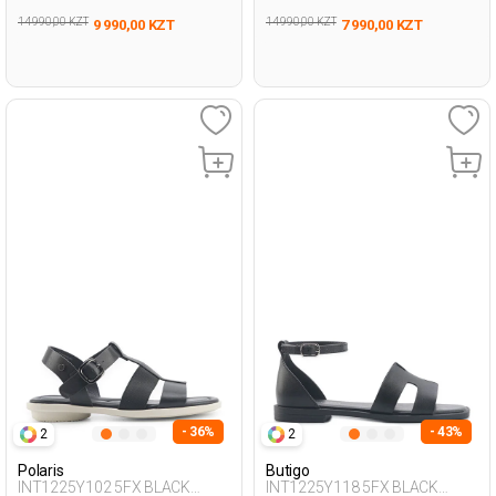
14 990,00 KZT
14 990,00 KZT
9 990,00 KZT
7 990,00 KZT
- 36%
- 43%
2
2
Polaris
Butigo
INT1225Y102 5FX BLACK
INT1225Y118 5FX BLACK