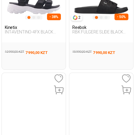
- 38%
- 50%
2
Kinetix
Reebok
INT-AVENTINO-4FX BLACK
RBK FULGERE SLIDE BLACK
Woman 077
Woman 079
12 990,00 KZT
15 990,00 KZT
7 990,00 KZT
7 990,00 KZT