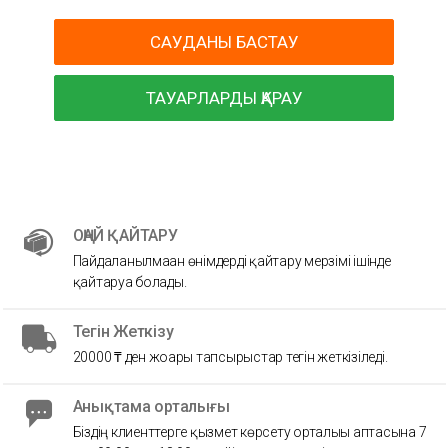
САУДАНЫ БАСТАУ
ТАУАРЛАРДЫ ҚАРАУ
ОҢАЙ ҚАЙТАРУ
Пайдаланылмаған өнімдерді қайтару мерзімі ішінде
қайтаруға болады.
Тегін Жеткізу
20000 ₸ ден жоғары тапсырыстар тегін жеткізіледі.
Анықтама орталығы
Біздің клиенттерге қызмет көрсету орталығы аптасына 7