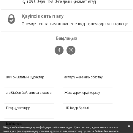
күн 09.00-ден 18.00-ге дейін қызмет етеді.
Қауіпсіз сатып алу
Әлемдегі ең танымал және сенімді төлем әдісімен төлеңіз.
Бақылаңыз
Жиі Қойылатын Сұрақтар
Қайтару және айырбастау
сіз бізбен байланыса аласыз.
Жеке деректерді қорғау
Біздің дүкендер
HR Кадр бөлімі
Байланыс
X
Біздің веб-сайтымызда куки файлдары пайдаланылады. Куки саясаты, құпиялылық саясаты
және куки файлдарын өңдеу саясаты туралы толық ақпарат алу үшін
сіз бізбен байланыса