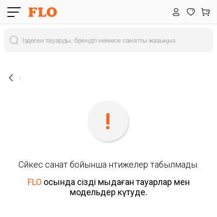
Сәйкес санат бойынша нәтижелер табылмады.
FLO
осында сізді мыңдаған тауарлар мен
модельдер күтуде.