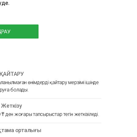
уде.
АРАУ
 ҚАЙТАРУ
ланылмаған өнімдерді қайтару мерзімі ішінде
руға болады.
н Жеткізу
 ₸ ден жоғары тапсырыстар тегін жеткізіледі.
тама орталығы