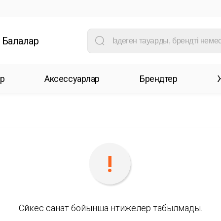
Балалар
р
Аксессуарлар
Брендтер
Сәйкес санат бойынша нәтижелер табылмады.