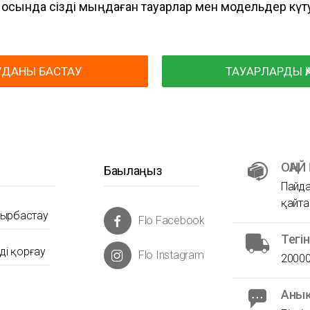
осында сізді мыңдаған тауарлар мен модельдер күт
УДАНЫ БАСТАУ
ТАУАРЛАРДЫ Қ
ОҢАЙ
Бақылаңыз
Пайда
қайта
йырбастау
Flo Facebook
Тегі
ді қорғау
Flo Instagram
20000
Анық