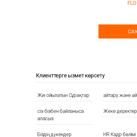
FLO
СА
Клиенттерге қызмет көрсету
Жиі Қойылатын Сұрақтар
Қайтару және а
сіз бізбен байланыса
Жеке деректер
аласыз.
Біздің дүкендер
HR Кадр бөлімі