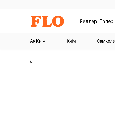
Әйелдер
Ерлер
Аяқ Киім
Киім
Сөмкеле