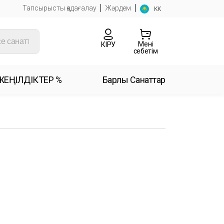
Тапсырысты қадағалау
Жәрдем
KK
Менің
КІРУ
себетім
ЖЕҢІЛДІКТЕР %
Барлық Санаттар