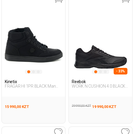
- 33%
Kinetix
Reebok
FRAGAR HI 1PR BLACK Man
WORK N CUSHION 4.0 BLACK
Sneaker Hi
Man 293
29 990,00 KZT
15 990,00 KZT
19 990,00 KZT