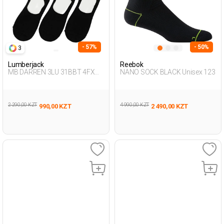
- 57%
- 50%
3
Lumberjack
Reebok
MB DARREN 3LU 31BBT 4FX
NANO SOCK BLACK Unisex 123
BLACK Man 178
2 290,00 KZT
4 990,00 KZT
990,00 KZT
2 490,00 KZT