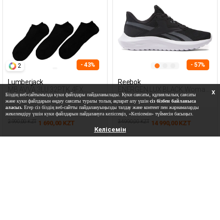
- 43%
- 57%
2
Lumberjack
Reebok
MB AVVA 3LU 32PTK 4FX
ENERGEN LUX BLACK Woman
X
Біздің веб-сайтымызда куки файлдары пайдаланылады. Куки саясаты, құпиялылық саясаты
BLACK Man 032
005
және куки файлдарын өңдеу саясаты туралы толық ақпарат алу үшін
сіз бізбен байланыса
аласыз.
Егер сіз біздің веб-сайтты пайдалануыңызды талдау және контент пен жарнамаларды
жекелендіру үшін куки файлдарын пайдалануға келіссеңіз, «Келісемін» түймесін басыңыз.
2 990,00 KZT
34 990,00 KZT
1 690,00 KZT
14 990,00 KZT
Келісемін