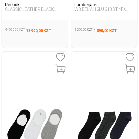
Reebok
Lumberjack
CLASSIC LEATHER BLACK
WB DELIAH 3LU 31BBT 4FX
Woman 001
BLACK Woman 178
44 990,00 KZT
2 290,00 KZT
18 990,00 KZT
1 390,00 KZT