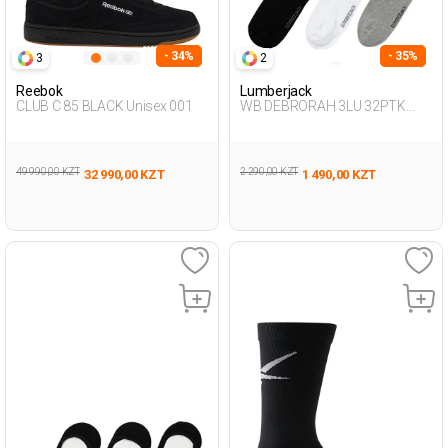
- 34%
- 35%
3
2
Reebok
Lumberjack
CLUB C 85 BLACK Unisex 001
WB DEBRORAH 3LU 32PTK
4FX BLACK Woman 032
49 990,00 KZT
2 290,00 KZT
32 990,00 KZT
1 490,00 KZT