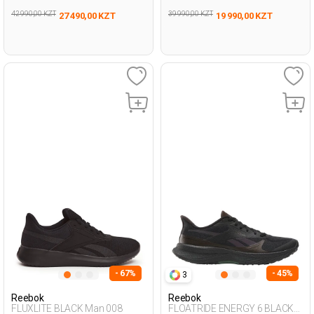
42 990,00 KZT
39 990,00 KZT
27 490,00 KZT
19 990,00 KZT
- 67%
- 45%
3
Reebok
Reebok
FLUXLITE BLACK Man 008
FLOATRIDE ENERGY 6 BLACK