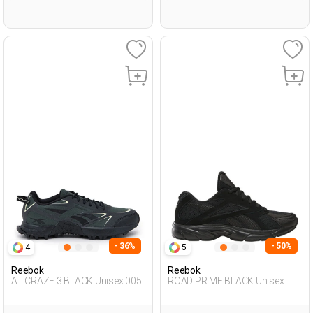
- 36%
- 50%
4
5
Reebok
Reebok
AT CRAZE 3 BLACK Unisex 005
ROAD PRIME BLACK Unisex
001