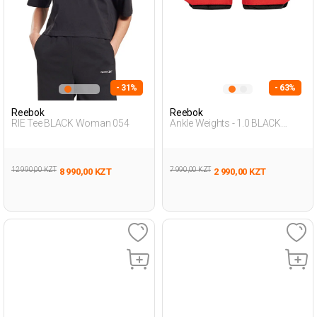
- 31%
- 63%
Reebok
Reebok
RIE Tee BLACK Woman 054
Ankle Weights - 1.0 BLACK
Unisex 677
12 990,00 KZT
7 990,00 KZT
8 990,00 KZT
2 990,00 KZT