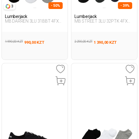
- 50%
- 39%
3
Lumberjack
Lumberjack
MB DARREN 3LU 31BBT 4FX
MB STREET 3LU 32PTK 4FX
BLACK Man 178
BLACK Man 032
1 990,00 KZT
2 290,00 KZT
990,00 KZT
1 390,00 KZT