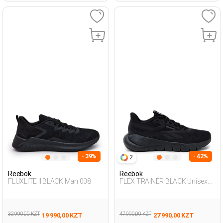
- 39%
- 42%
2
Reebok
Reebok
FLUXLITE II BLACK Man 008
FLEX TRAINER BLACK Unisex
008
32 990,00 KZT
47 990,00 KZT
19 990,00 KZT
27 990,00 KZT