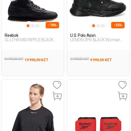
- 76%
- 55%
Reebok
U.S. Polo Assn.
CL LTHR MID RIPPLE BLACK
LEMON 2PR BLACK Woman
Man 001
001
81 990,00 KZT
21 990,00 KZT
19 990,00 KZT
9 990,00 KZT