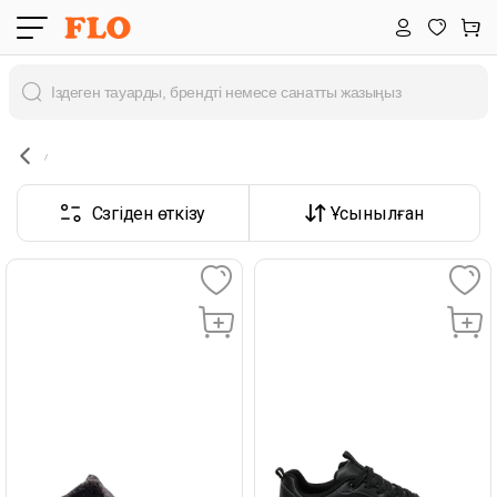
Сүзгіден өткізу
Ұсынылған