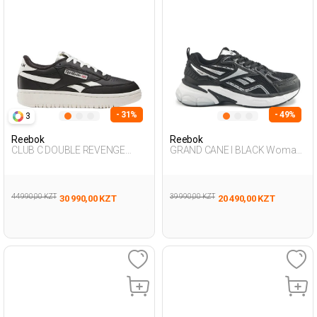
- 31%
- 49%
3
Reebok
Reebok
CLUB C DOUBLE REVENGE
GRAND CANE I BLACK Woman
BLACK Woman 001
Sneaker
44 990,00 KZT
39 990,00 KZT
30 990,00 KZT
20 490,00 KZT