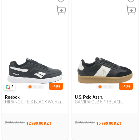
- 48%
- 43%
2
Reebok
U.S. Polo Assn.
HIRANO LITE S BLACK Woman
SAMIRA GLB 5PR BLACK
001
Woman 001
24 990,00 KZT
27 990,00 KZT
12 990,00 KZT
15 990,00 KZT