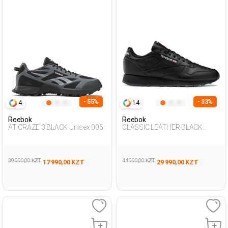
- 55%
- 33%
4
14
Reebok
Reebok
AT CRAZE 3 BLACK Unisex 005
CLASSIC LEATHER BLACK
Unisex 001
39 990,00 KZT
44 990,00 KZT
17 990,00 KZT
29 990,00 KZT