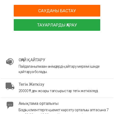
САУДАНЫ БАСТАУ
ТАУАРЛАРДЫ ҚАРАУ
ОҢАЙ ҚАЙТАРУ
Пайдаланылмаған өнімдерді қайтару мерзімі ішінде
қайтаруға болады.
Тегін Жеткізу
20000 ₸ ден жоғары тапсырыстар тегін жеткізіледі.
Анықтама орталығы
Біздің клиенттерге қызмет көрсету орталығы аптасына 7