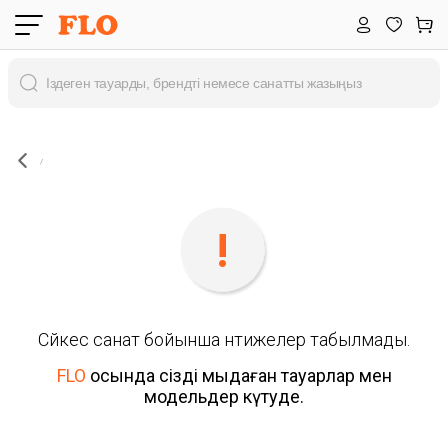
Сәйкес санат бойынша нәтижелер табылмады.
FLO
осында сізді мыңдаған тауарлар мен
модельдер күтуде.