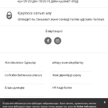
күн 09.00-ден 18.00-ге дейін қызмет етеді.
Қауіпсіз сатып алу
Әлемдегі ең танымал және сенімді төлем әдісімен төлеңіз.
Бақылаңыз
Жиі Қойылатын Сұрақтар
Қайтару және айырбастау
сіз бізбен байланыса аласыз.
Жеке деректерді қорғау
Біздің дүкендер
HR Кадр бөлімі
Байланыс
X
Біздің веб-сайтымызда куки файлдары пайдаланылады. Куки саясаты, құпиялылық саясаты
және куки файлдарын өңдеу саясаты туралы толық ақпарат алу үшін
сіз бізбен байланыса