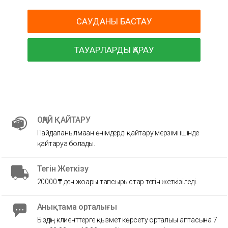
САУДАНЫ БАСТАУ
ТАУАРЛАРДЫ ҚАРАУ
ОҢАЙ ҚАЙТАРУ
Пайдаланылмаған өнімдерді қайтару мерзімі ішінде
қайтаруға болады.
Тегін Жеткізу
20000 ₸ ден жоғары тапсырыстар тегін жеткізіледі.
Анықтама орталығы
Біздің клиенттерге қызмет көрсету орталығы аптасына 7