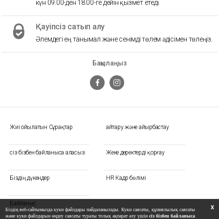
күн 09.00-ден 18.00-ге дейін қызмет етеді.
Қауіпсіз сатып алу
Әлемдегі ең танымал және сенімді төлем әдісімен төлеңіз.
Бақылаңыз
Жиі Қойылатын Сұрақтар
Қайтару және айырбастау
сіз бізбен байланыса аласыз.
Жеке деректерді қорғау
Біздің дүкендер
HR Кадр бөлімі
Байланыс
X
Біздің веб-сайтымызда куки файлдары пайдаланылады. Куки саясаты, құпиялылық саясаты
және куки файлдарын өңдеу саясаты туралы толық ақпарат алу үшін
сіз бізбен байланыса