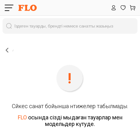
Сәйкес санат бойынша нәтижелер табылмады.
FLO
осында сізді мыңдаған тауарлар мен
модельдер күтуде.