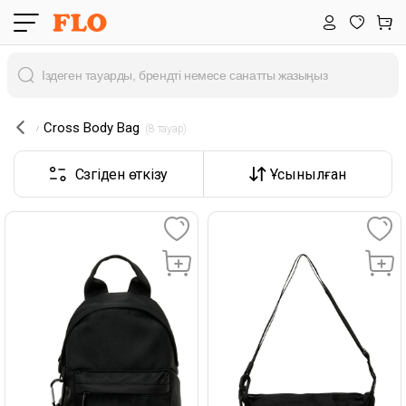
Cross Body Bag
 (8 тауар) 
Сүзгіден өткізу
Ұсынылған