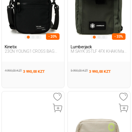
- 20%
- 33%
Kinetix
Lumberjack
23CN YOUNG1 CROSS BAG
M SAYK 35TLF 4FX KHAKI Man
3FX BLACK Man 015
015
4 990,00 KZT
5 990,00 KZT
3 990,00 KZT
3 990,00 KZT