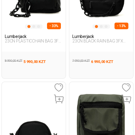
- 33%
- 13%
Lumberjack
Lumberjack
23CN PLASTICCHAIN BAG 3FX
23CN BLACK RAIN BAG 3FX
BLACK Woman 015
BLACK Woman 015
8 990,00 KZT
7 990,00 KZT
5 990,00 KZT
6 990,00 KZT