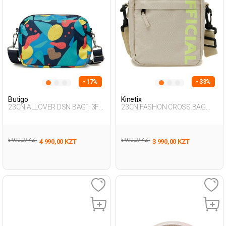
- 17%
- 33%
Butigo
Kinetix
23CN ALLOVER DSN BAG1 3FX
23CN FASHON CROSS BAG
Multicolor Woman 015
3FX BEIGE Man 015
5 990,00 KZT
5 990,00 KZT
4 990,00 KZT
3 990,00 KZT