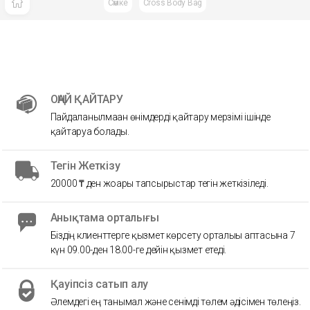
Сөмке
Cross Body Bag
ОҢАЙ ҚАЙТАРУ
Пайдаланылмаған өнімдерді қайтару мерзімі ішінде
қайтаруға болады.
Тегін Жеткізу
20000 ₸ ден жоғары тапсырыстар тегін жеткізіледі.
Анықтама орталығы
Біздің клиенттерге қызмет көрсету орталығы аптасына 7
күн 09.00-ден 18.00-ге дейін қызмет етеді.
Қауіпсіз сатып алу
Әлемдегі ең танымал және сенімді төлем әдісімен төлеңіз.