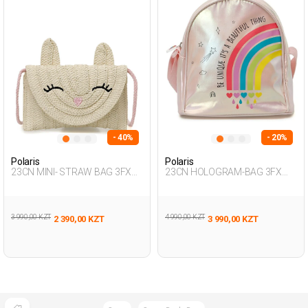
- 40%
- 20%
Polaris
Polaris
23CN MINI- STRAW BAG 3FX
23CN HOLOGRAM-BAG 3FX
ECRU Girl 015
PINK Girl 015
3 990,00 KZT
4 990,00 KZT
2 390,00 KZT
3 990,00 KZT