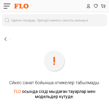
Сәйкес санат бойынша нәтижелер табылмады.
FLO
осында сізді мыңдаған тауарлар мен
модельдер күтуде.