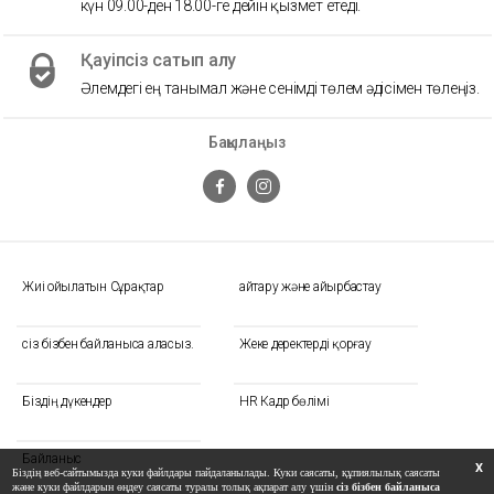
күн 09.00-ден 18.00-ге дейін қызмет етеді.
Қауіпсіз сатып алу
Әлемдегі ең танымал және сенімді төлем әдісімен төлеңіз.
Бақылаңыз
Жиі Қойылатын Сұрақтар
Қайтару және айырбастау
сіз бізбен байланыса аласыз.
Жеке деректерді қорғау
Біздің дүкендер
HR Кадр бөлімі
Байланыс
X
Біздің веб-сайтымызда куки файлдары пайдаланылады. Куки саясаты, құпиялылық саясаты
және куки файлдарын өңдеу саясаты туралы толық ақпарат алу үшін
сіз бізбен байланыса