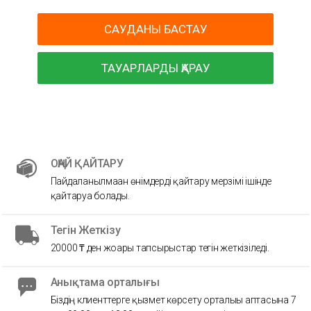
САУДАНЫ БАСТАУ
ТАУАРЛАРДЫ ҚАРАУ
ОҢАЙ ҚАЙТАРУ
Пайдаланылмаған өнімдерді қайтару мерзімі ішінде
қайтаруға болады.
Тегін Жеткізу
20000 ₸ ден жоғары тапсырыстар тегін жеткізіледі.
Анықтама орталығы
Біздің клиенттерге қызмет көрсету орталығы аптасына 7