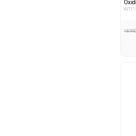
Oxid
INT11
18 99