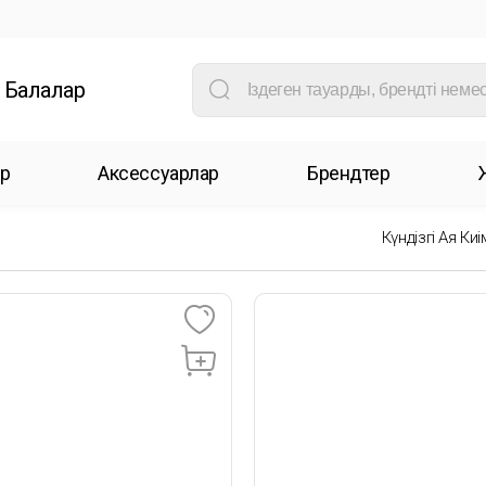
Балалар
р
Аксессуарлар
Брендтер
Күндізгі Аяқ Киі