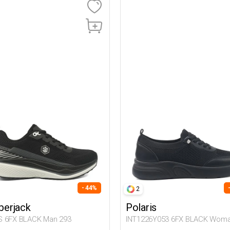
- 44%
2
erjack
Polaris
 6FX BLACK Man 293
INT1226Y053 6FX BLACK Woma