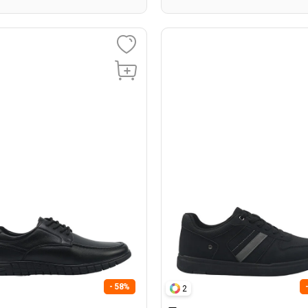
- 58%
2