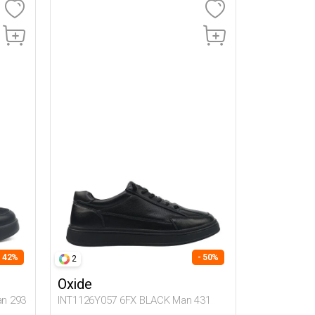
- 42%
- 50%
2
Oxide
n 293
INT1126Y057 6FX BLACK Man 431