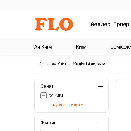
Әйелдер
Ерлер
Аяқ Киім
Киім
Сөмкеле
Аяқ Киім
Күндізгі Аяқ Киім
Санат
аяқ киім
күндізгі аяқ киім
Жыныс