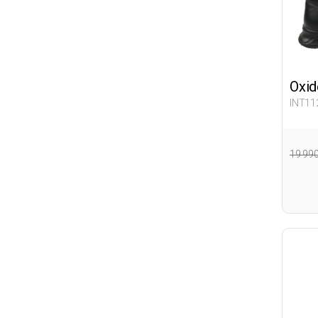
Oxid
INT11
19 99