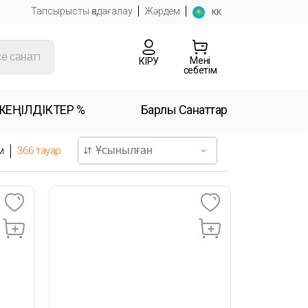
Тапсырысты қадағалау
Жәрдем
KK
Менің
КІРУ
себетім
ЖЕҢІЛДІКТЕР %
Барлық Санаттар
м
366
тауар