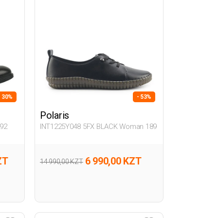
- 30%
- 53%
Polaris
92
INT1225Y048 5FX BLACK Woman 189
ZT
6 990,00 KZT
14 990,00 KZT