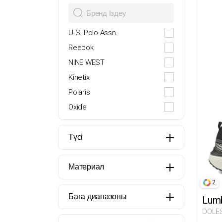
28
29
U.S. Polo Assn.
30
Reebok
31
NINE WEST
32
Kinetix
33
Polaris
34
Oxide
35
Lumberjack
36
Butigo
Түсі
37
Travel Soft
38
Miss F
Материал
39
Flexall
2
39.5
İNCİ
Баға диапазоны
Lumb
40
DOCKERS
DOLES
41