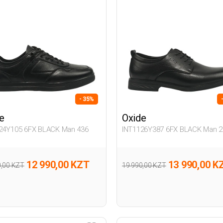
- 35%
e
Oxide
24Y105 6FX BLACK Man 436
INT1126Y387 6FX BLACK Man 2
12 990,00 KZT
13 990,00 K
0,00 KZT
19 990,00 KZT