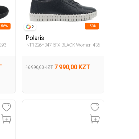
- 56%
- 53%
2
Polaris
293
INT1226Y047 6FX BLACK Woman 436
T
7 990,00 KZT
16 990,00 KZT