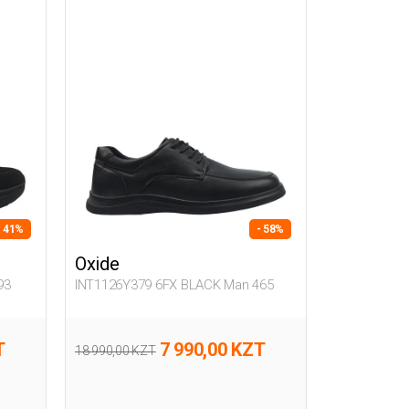
- 41%
- 58%
Oxide
93
INT1126Y379 6FX BLACK Man 465
T
7 990,00 KZT
18 990,00 KZT