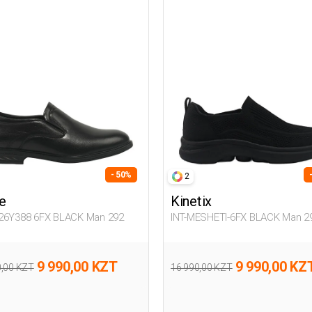
- 50%
2
e
Kinetix
26Y388 6FX BLACK Man 292
INT-MESHETI-6FX BLACK Man 2
9 990,00 KZT
9 990,00 KZ
0,00 KZT
16 990,00 KZT