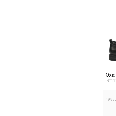
Oxid
INT11
19 99