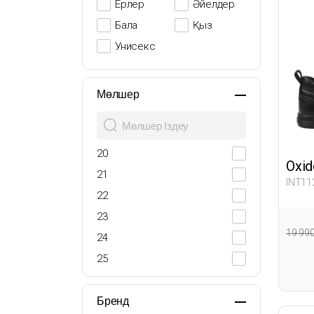
Ерлер
Әйелдер
Бала
Қыз
Унисекс
Мөлшер
20
Oxid
21
INT11
22
23
19 99
24
25
26
27
Бренд