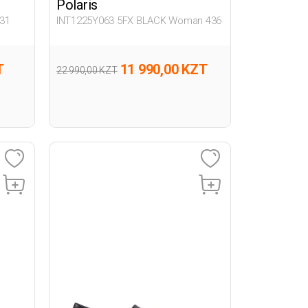
Polaris
31
INT1225Y063 5FX BLACK Woman 436
T
11 990,00 KZT
22 990,00 KZT