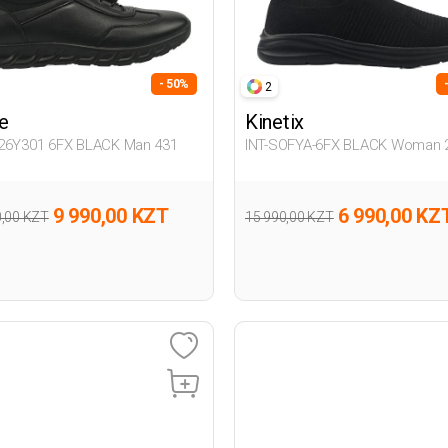
- 50%
2
e
Kinetix
26Y301 6FX BLACK Man 431
INT-SOFYA-6FX BLACK Woman 
9 990,00 KZT
6 990,00 KZ
0,00 KZT
15 990,00 KZT