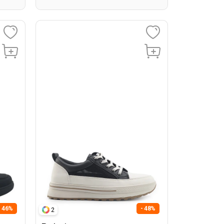
- 46%
- 48%
2