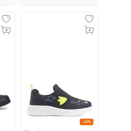
- 67%