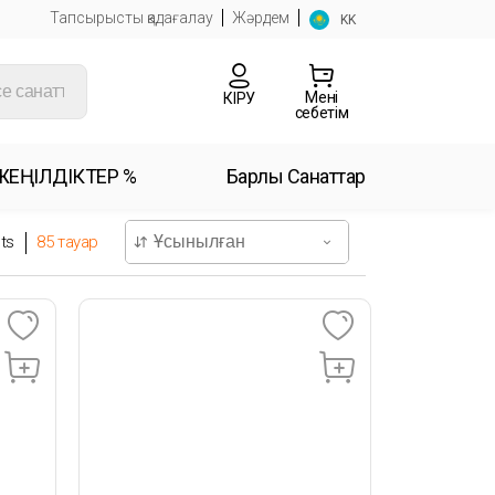
Тапсырысты қадағалау
Жәрдем
KK
Менің
КІРУ
себетім
ЖЕҢІЛДІКТЕР %
Барлық Санаттар
ts
85
тауар