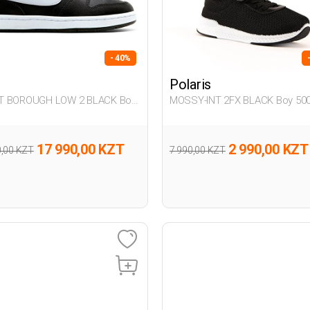
- 40%
Polaris
T BOROUGH LOW 2 BLACK Boy
MOSSY-INT 2FX BLACK Boy 50
17 990,00 KZT
2 990,00 KZT
0,00 KZT
7 990,00 KZT