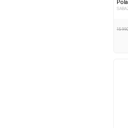
Pola
SABAZ
424
15 99