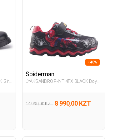
- 40%
Spiderman
 Girl
LYAKSANDRO.P-INT 4FX BLACK Boy
500
8 990,00 KZT
14 990,00 KZT