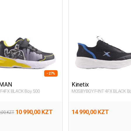
- 27%
TMAN
Kinetix
F4FX BLACK Boy 500
MOSBYBOY.F-INT 4FX BLACK B
10 990,00 KZT
14 990,00 KZT
0,00 KZT