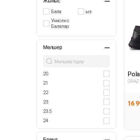
Жыныс
Бала
Қыз
Унисекс
Балалар
Мөлшер
Pola
20
ORAZ.
21
22
23
16 9
23.5
24
25
26
Бренд