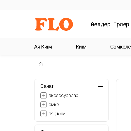
Әйелдер
Ерлер
Аяқ Киім
Киім
Сөмкеле
Санат
аксессуарлар
сөмке
аяқ киім