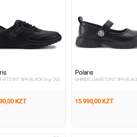
ris
Polaris
F-BTS-INT 3PR BLACK Boy 292
SHINEFLOW-BTS-INT 3PR BLACK
292
90,00 KZT
15 990,00 KZT