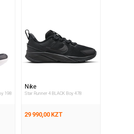
Nike
oy 198
Star Runner 4 BLACK Boy 478
29 990,00 KZT