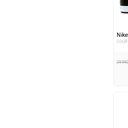
Nike
COUR
001
29 99