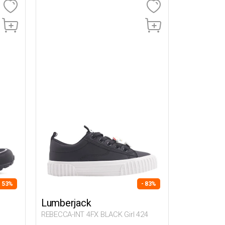
- 53%
- 83%
Lumberjack
REBECCA-INT 4FX BLACK Girl 424