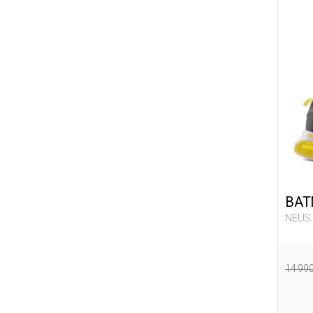
BA
NEUS.
14 99