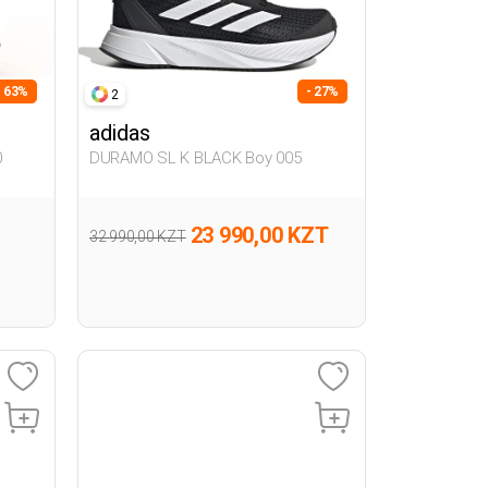
- 63%
- 27%
2
adidas
0
DURAMO SL K BLACK Boy 005
23 990,00 KZT
32 990,00 KZT