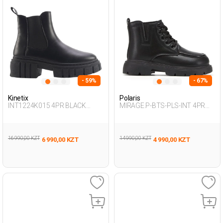
- 59%
- 67%
Kinetix
Polaris
INT1224K015 4PR BLACK
MIRAGE.P-BTS-PLS-INT 4PR
Woman 069
BLACK Boy 150
16 990,00 KZT
14 990,00 KZT
6 990,00 KZT
4 990,00 KZT