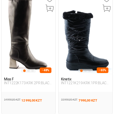
- 48%
- 65%
Miss F
Kinetix
INT1222K173-KRK 2PR BLACK
INT1221K219-KRK 1PR BLACK
Woman 434
Woman 081
24 990,00 KZT
22 990,00 KZT
12 990,00 KZT
7 990,00 KZT