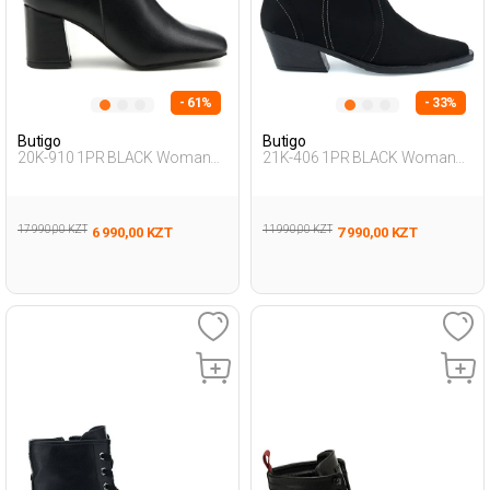
- 61%
- 33%
Butigo
Butigo
20K-910 1PR BLACK Woman
21K-406 1PR BLACK Woman
229
254
17 990,00 KZT
11 990,00 KZT
6 990,00 KZT
7 990,00 KZT