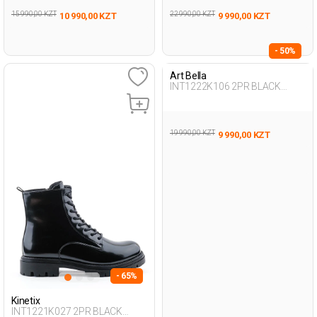
15 990,00 KZT
22 990,00 KZT
10 990,00 KZT
9 990,00 KZT
- 50%
Art Bella
INT1222K106 2PR BLACK
Woman 296
19 990,00 KZT
9 990,00 KZT
- 65%
Kinetix
INT1221K027 2PR BLACK