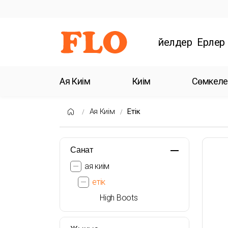
Әйелдер
Ерлер
Аяқ Киім
Киім
Сөмкеле
Аяқ Киім
Етік
Санат
аяқ киім
етік
High Boots