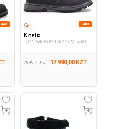
- 44%
- 40%
2
Kinetix
INT1123K063 3PR BLACK Man 431
ZT
17 990,00 KZT
29 990,00 KZT