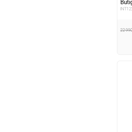
Buti
INT12
22 99