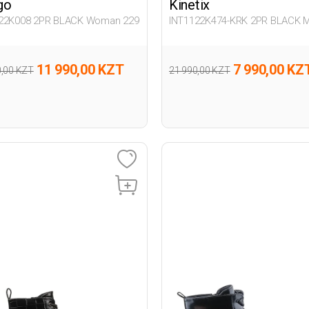
go
Kinetix
22K008 2PR BLACK Woman 229
INT1122K474-KRK 2PR BLACK 
203
11 990,00 KZT
7 990,00 KZ
0,00 KZT
21 990,00 KZT