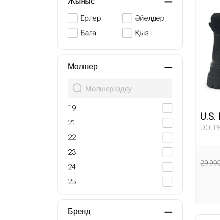
Жыныс
Ерлер
Әйелдер
Бала
Қыз
Мөлшер
19
U.S.
21
DOLPH
22
23
29 99
24
25
26
27
Бренд