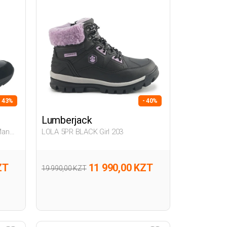
- 43%
- 40%
Lumberjack
Man
LOLA 5PR BLACK Girl 203
ZT
11 990,00 KZT
19 990,00 KZT