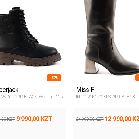
- 57%
erjack
Miss F
22K064 2PR BLACK Woman 415
INT1222K173-KRK 2PR BLACK
Woman 434
9 990,00 KZT
12 990,00 K
0,00 KZT
24 990,00 KZT