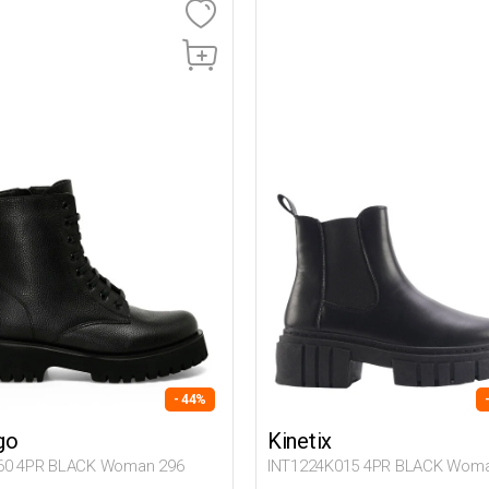
- 44%
go
Kinetix
60 4PR BLACK Woman 296
INT1224K015 4PR BLACK Woma