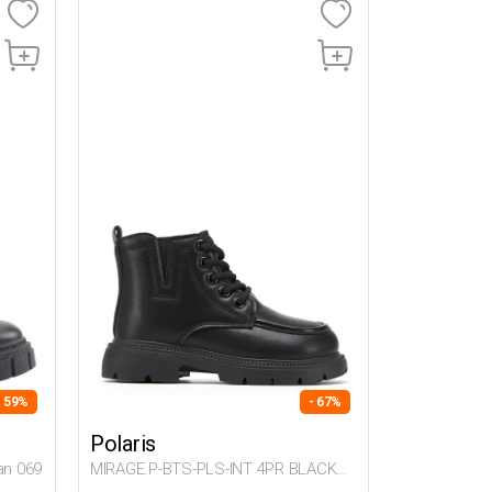
- 59%
- 67%
Polaris
n 069
MIRAGE.P-BTS-PLS-INT 4PR BLACK
Boy 150