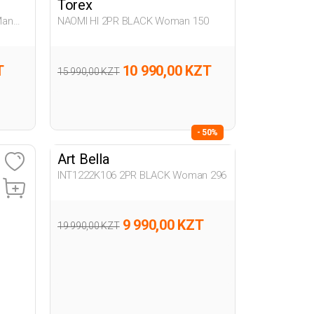
Torex
Man
NAOMI HI 2PR BLACK Woman 150
T
10 990,00 KZT
15 990,00 KZT
- 50%
Art Bella
INT1222K106 2PR BLACK Woman 296
9 990,00 KZT
19 990,00 KZT