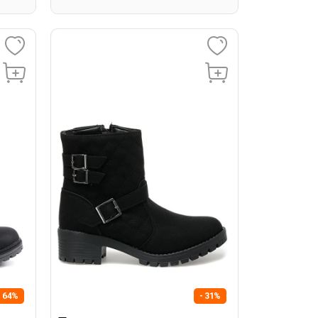
- 64%
- 31%