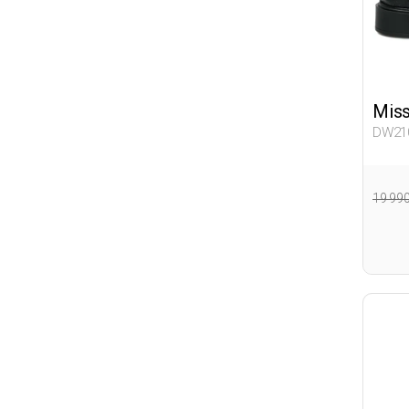
Miss
DW21
438
19 99