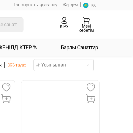
Тапсырысты қадағалау
Жәрдем
KK
Менің
КІРУ
себетім
ЖЕҢІЛДІКТЕР %
Барлық Санаттар
к
393
тауар