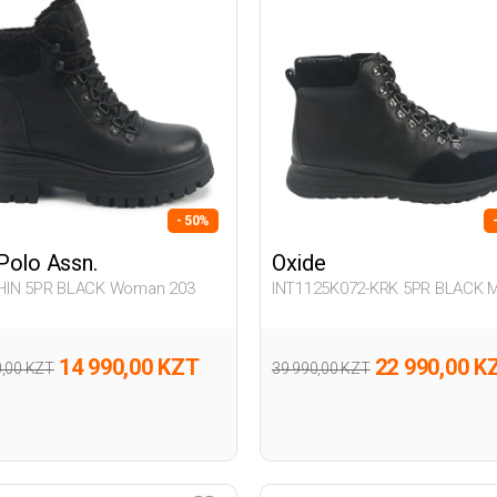
- 50%
 Polo Assn.
Oxide
IN 5PR BLACK Woman 203
INT1125K072-KRK 5PR BLACK 
296
14 990,00 KZT
22 990,00 K
0,00 KZT
39 990,00 KZT