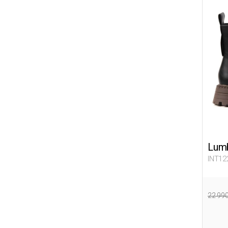
Lumb
INT12
22 99