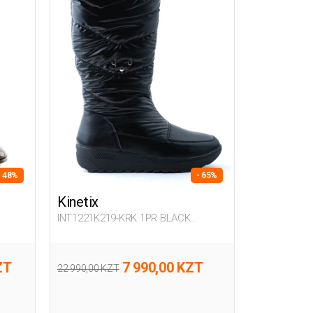
- 48%
- 65%
Kinetix
INT1221K219-KRK 1PR BLACK
Woman 081
ZT
7 990,00 KZT
22 990,00 KZT