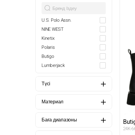
28
29
U.S. Polo Assn.
30
NINE WEST
31
Kinetix
32
Polaris
33
Butigo
34
Lumberjack
35
Oxide
36
Miss F
Түсі
37
Garamond
38
Seventeen
Материал
39
JJ-Stiller
40
İNCİ
Баға диапазоны
Buti
41
24K-6
Art Bella
42