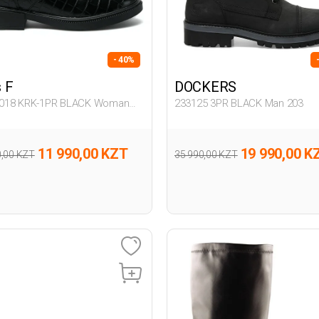
- 40%
 F
DOCKERS
018 KRK-1PR BLACK Woman
233125 3PR BLACK Man 203
11 990,00 KZT
19 990,00 K
0,00 KZT
35 990,00 KZT