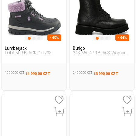
- 40%
- 44%
Lumberjack
Butigo
LOLA 5PR BLACK Girl 203
24K-660 4PR BLACK Woman
296
19 990,00 KZT
24 990,00 KZT
11 990,00 KZT
13 990,00 KZT