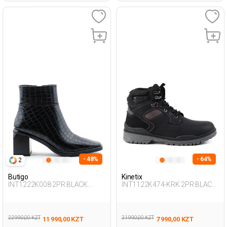
- 48%
- 64%
2
Butigo
Kinetix
INT1222K008 2PR BLACK
INT1122K474-KRK 2PR BLACK
Woman 229
Man 203
22 990,00 KZT
21 990,00 KZT
11 990,00 KZT
7 990,00 KZT