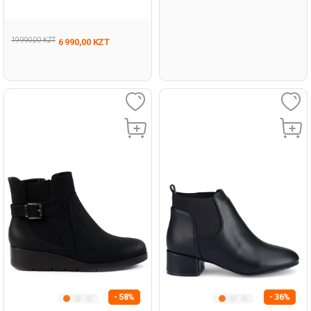
Woman 296
19 990,00 KZT
6 990,00 KZT
- 58%
- 36%