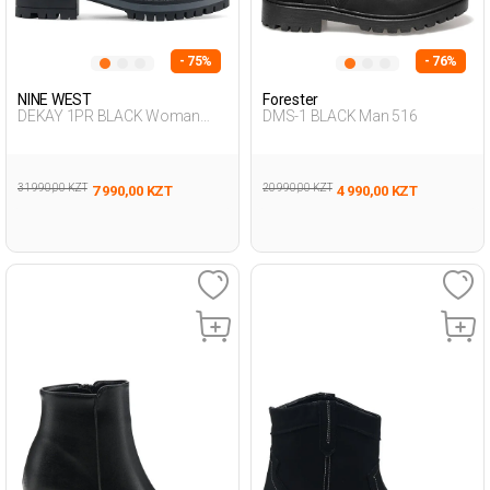
- 75%
- 76%
NINE WEST
Forester
DEKAY 1PR BLACK Woman
DMS-1 BLACK Man 516
203
31 990,00 KZT
20 990,00 KZT
7 990,00 KZT
4 990,00 KZT