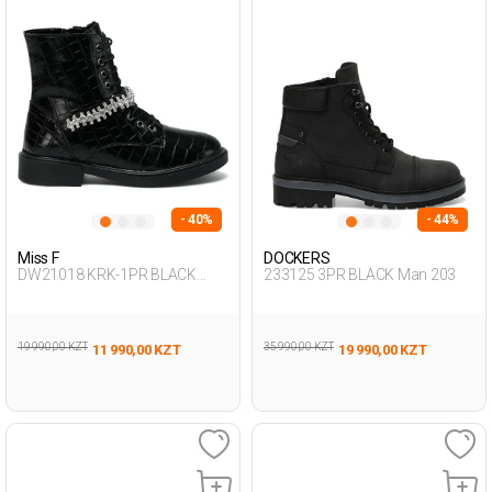
- 40%
- 44%
Miss F
DOCKERS
DW21018 KRK-1PR BLACK
233125 3PR BLACK Man 203
Woman 438
19 990,00 KZT
35 990,00 KZT
11 990,00 KZT
19 990,00 KZT