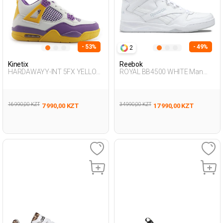
- 53%
- 49%
2
Kinetix
Reebok
HARDAWAYY-INT 5FX YELLOW
ROYAL BB4500 WHITE Man
MULTI Boy 495
002
16 990,00 KZT
34 990,00 KZT
7 990,00 KZT
17 990,00 KZT