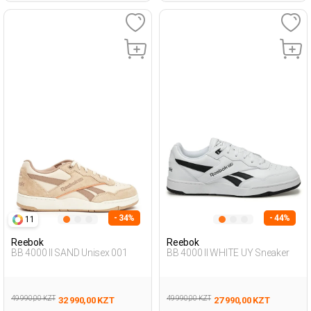
- 34%
- 44%
11
Reebok
Reebok
BB 4000 II SAND Unisex 001
BB 4000 II WHITE UY Sneaker
49 990,00 KZT
49 990,00 KZT
32 990,00 KZT
27 990,00 KZT