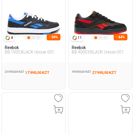
- 36%
- 44%
4
11
Reebok
Reebok
BB 1000 BLACK Unisex 001
BB 4000 II BLACK Unisex 001
27 990,00 KZT
49 990,00 KZT
17 990,00 KZT
27 990,00 KZT