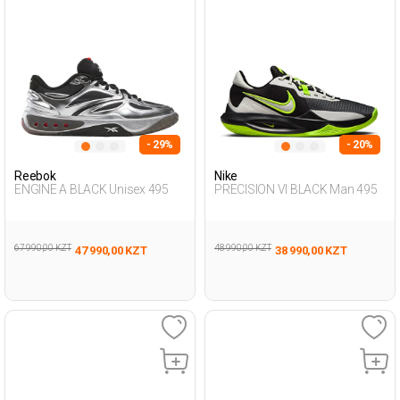
- 29%
- 20%
Reebok
Nike
ENGINE A BLACK Unisex 495
PRECISION VI BLACK Man 495
67 990,00 KZT
48 990,00 KZT
47 990,00 KZT
38 990,00 KZT