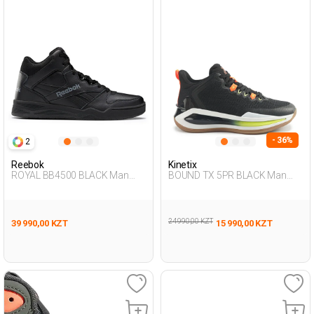
- 36%
2
Reebok
Kinetix
ROYAL BB4500 BLACK Man
BOUND TX 5PR BLACK Man
002
495
24 990,00 KZT
39 990,00 KZT
15 990,00 KZT