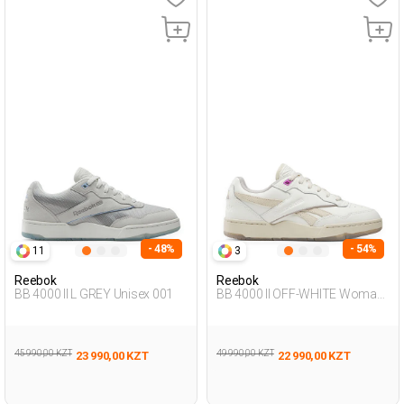
- 48%
- 54%
11
3
Reebok
Reebok
BB 4000 II L GREY Unisex 001
BB 4000 II OFF-WHITE Woman
001
45 990,00 KZT
49 990,00 KZT
23 990,00 KZT
22 990,00 KZT