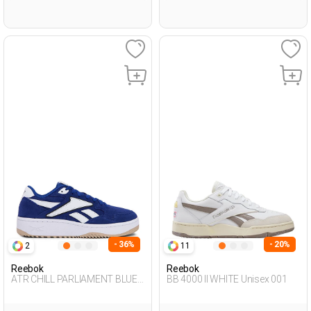
- 36%
- 20%
2
11
Reebok
Reebok
ATR CHILL PARLIAMENT BLUE
BB 4000 II WHITE Unisex 001
Unisex 001