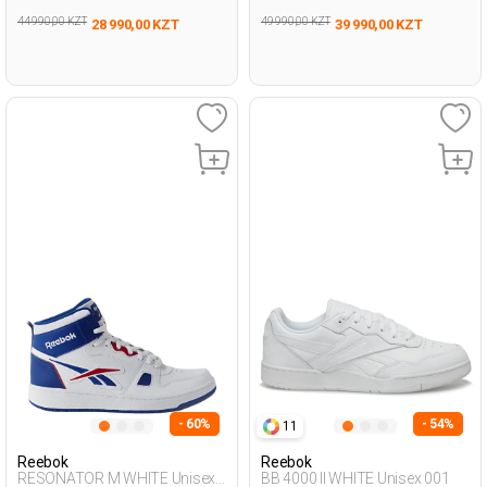
44 990,00 KZT
49 990,00 KZT
28 990,00 KZT
39 990,00 KZT
- 60%
- 54%
11
Reebok
Reebok
RESONATOR M WHITE Unisex
BB 4000 II WHITE Unisex 001