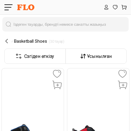
Basketball Shoes
 (30 тауар) 
Сүзгіден өткізу
Ұсынылған