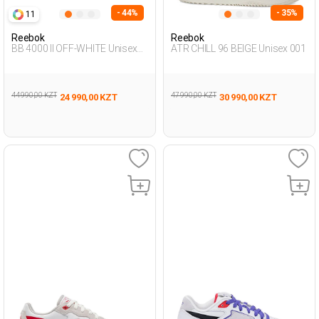
- 44%
- 35%
11
Reebok
Reebok
BB 4000 II OFF-WHITE Unisex
ATR CHILL 96 BEIGE Unisex 001
001
44 990,00 KZT
47 990,00 KZT
24 990,00 KZT
30 990,00 KZT