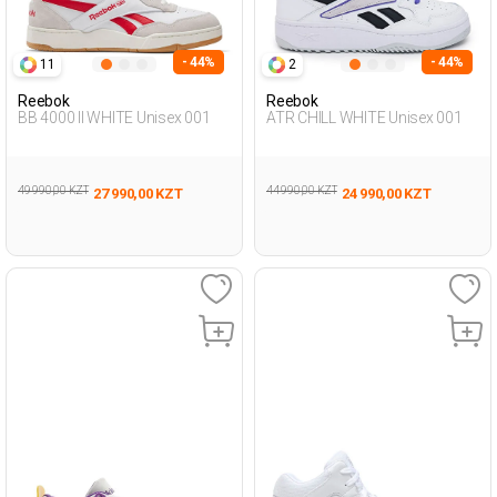
- 44%
- 44%
11
2
Reebok
Reebok
BB 4000 II WHITE Unisex 001
ATR CHILL WHITE Unisex 001
49 990,00 KZT
44 990,00 KZT
27 990,00 KZT
24 990,00 KZT