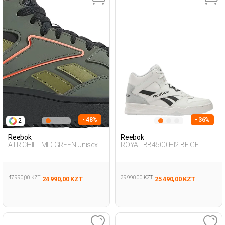
- 48%
- 36%
2
Reebok
Reebok
ATR CHILL MID GREEN Unisex
ROYAL BB4500 HI2 BEIGE
495
Unisex 495
47 990,00 KZT
39 990,00 KZT
24 990,00 KZT
25 490,00 KZT