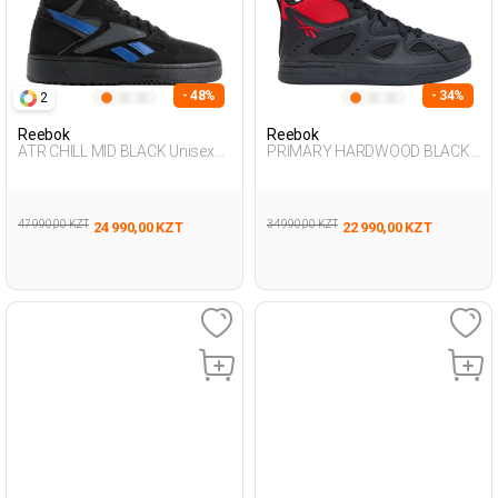
- 48%
- 34%
2
Reebok
Reebok
ATR CHILL MID BLACK Unisex
PRIMARY HARDWOOD BLACK
495
Unisex 495
47 990,00 KZT
34 990,00 KZT
24 990,00 KZT
22 990,00 KZT