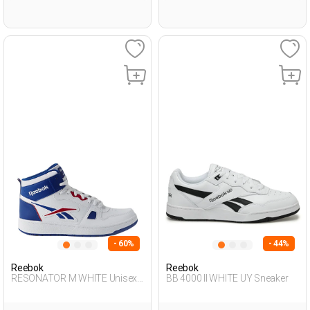
- 60%
- 44%
Reebok
Reebok
RESONATOR M WHITE Unisex
BB 4000 II WHITE UY Sneaker
495