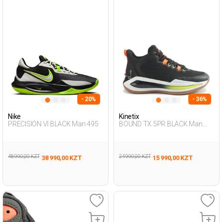
- 20%
- 36%
Nike
Kinetix
PRECISION VI BLACK Man 495
BOUND TX 5PR BLACK Man
495
48 990,00 KZT
24 990,00 KZT
38 990,00 KZT
15 990,00 KZT