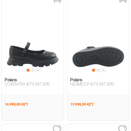
Polaris
Polaris
COVENTRY-BTS-INT 5PR
HERMES.P-BTS-INT 5PR
BLACK Girl 502
BLACK Girl 502
16 990,00 KZT
13 990,00 KZT