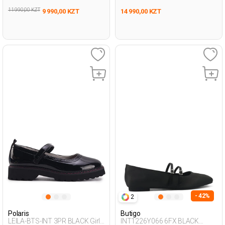
11 990,00 KZT
9 990,00 KZT
14 990,00 KZT
- 42%
2
Polaris
Butigo
LEILA-BTS-INT 3PR BLACK Girl
INT1226Y066 6FX BLACK