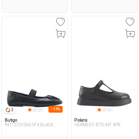
- 17%
2
Butigo
Polaris
INT1225Y066 5FX BLACK
HERMES.F-BTS-INT 4PR
Woman 502
BLACK Girl 502