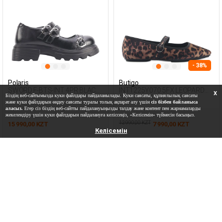
- 38%
Polaris
Butigo
SWORD.F-BTS-INT 4PR BLACK
INT1225Y070 5FX LEOPARD
X
Біздің веб-сайтымызда куки файлдары пайдаланылады. Куки саясаты, құпиялылық саясаты
Girl 502
Woman 502
және куки файлдарын өңдеу саясаты туралы толық ақпарат алу үшін
сіз бізбен байланыса
аласыз.
Егер сіз біздің веб-сайтты пайдалануыңызды талдау және контент пен жарнамаларды
жекелендіру үшін куки файлдарын пайдалануға келіссеңіз, «Келісемін» түймесін басыңыз.
12 990,00 KZT
15 990,00 KZT
7 990,00 KZT
Келісемін