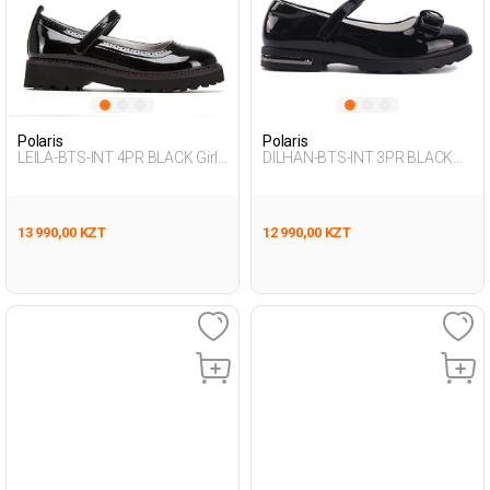
Polaris
Polaris
LEILA-BTS-INT 4PR BLACK Girl
DILHAN-BTS-INT 3PR BLACK
502
Girl 502
13 990,00 KZT
12 990,00 KZT