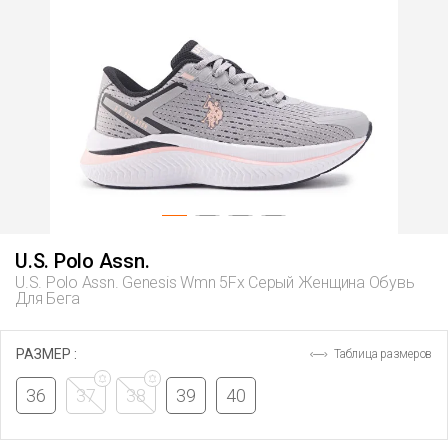
U.S. Polo Assn.
U.s. Polo Assn. Genesis Wmn 5Fx Серый Женщина Обувь
Для Бега
РАЗМЕР :
Таблица размеров
36
37
38
39
40