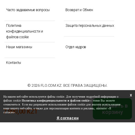
Часто задаваемые вопросы
Возврат и Обмен
Политика
Защита персональных данных
конфиденциальности и
файлов cookie
Наши магазины
Отдел кадров
Контакты
© 2026 FLO.COM.KZ. ВСЕ ПРАВА ЗАЩИЩЕНЫ.
X
На нашем веб-сайте используются файлы cookie. Для получения подробной информации о
файлах cookie
Политика конфиденциальности и файлов cookie
с этими Вы можете
Добавить в
ознакомиться. Если вы разрешаете использование файлов cookie для анализа использования
24 990,00 KZT
вами нашего веб-сайта, а также для персонализации контента и рекламы, нажмите «Я
7 990,00 KZT
корзину
согласен».
Я согласен