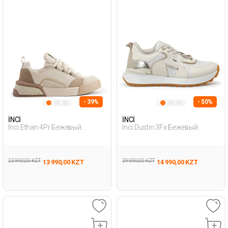
- 39%
- 50%
İNCİ
İNCİ
Inci Ethan 4Pr Бежевый
Inci Dustin 3Fx Бежевый
Женщина Кроссовки На
Женщина Спортивная Обувь
Утолщенной П
22 990,00 KZT
29 990,00 KZT
13 990,00 KZT
14 990,00 KZT