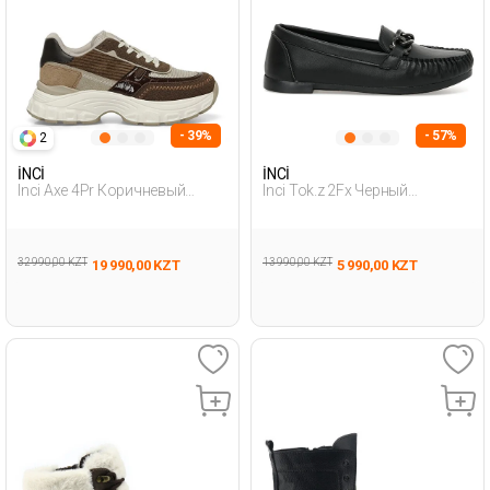
- 39%
- 57%
2
İNCİ
İNCİ
Inci Axe 4Pr Коричневый
Inci Tok.z 2Fx Черный
Женщина Спортивная Обувь
Женщина Лоферы
32 990,00 KZT
13 990,00 KZT
19 990,00 KZT
5 990,00 KZT