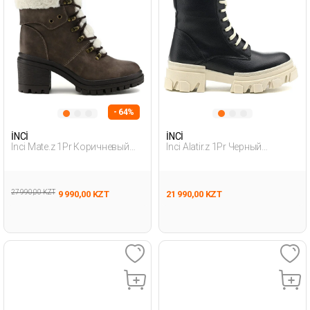
- 64%
İNCİ
İNCİ
Inci Mate.z 1Pr Коричневый
Inci Alatir.z 1Pr Черный
Женщина Снежные Ботинки
Женщина Байкерские
Ботинки
27 990,00 KZT
9 990,00 KZT
21 990,00 KZT