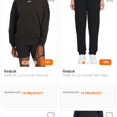
- 48%
- 48%
Reebok
Reebok
Reebok Lux Hoodie Черный
Reebok Lux Sweat Pant Черный
Женщина Толстовка С
Женщина Спортивные Брюки
Капюшоном
32 990,00 KZT
32 990,00 KZT
16 990,00 KZT
16 990,00 KZT