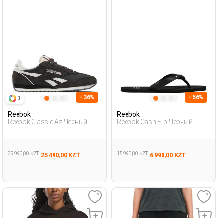
- 36%
- 56%
3
Reebok
Reebok
Reebok Classic Az Черный
Reebok Cash Flip Черный
Женщина Полуботинки
Женщина Тапочки-Вьетнамки
39 990,00 KZT
15 990,00 KZT
25 490,00 KZT
6 990,00 KZT