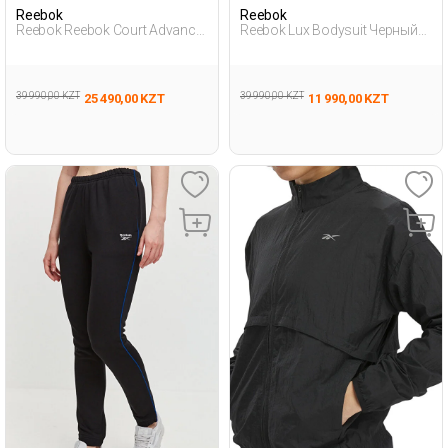
Reebok
Reebok
Reebok Reebok Court Advance
Reebok Lux Bodysuit Черный
Surg Черный Женщина
Женщина Спортивный
Полуботинки
Костюм
39 990,00 KZT
39 990,00 KZT
25 490,00 KZT
11 990,00 KZT