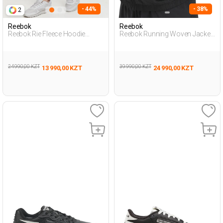
- 44%
- 38%
2
Reebok
Reebok
Reebok Rie Fleece Hoodie
Reebok Running Woven Jacket
Черный Женщина
Черный Женщина Куртка
Спортивные Брюки
Ветровка
24 990,00 KZT
39 990,00 KZT
13 990,00 KZT
24 990,00 KZT