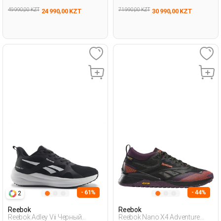
49 990,00 KZT
71 990,00 KZT
24 990,00 KZT
30 990,00 KZT
- 61%
- 44%
2
Reebok
Reebok
Reebok Adley Vii Черный
Reebok Nano X4 Adventure