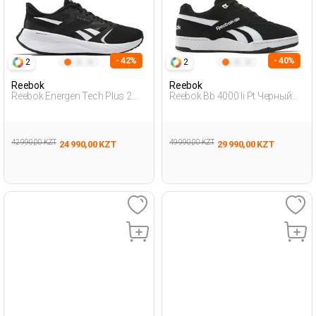
- 42%
- 40%
2
2
Reebok
Reebok
Reebok Energen Tech Plus 2
Reebok Bb 4000 Ii Pt Черный
Черный Женщина Обувь Для
Женщина Полуботинки
Бега
42 990,00 KZT
49 990,00 KZT
24 990,00 KZT
29 990,00 KZT