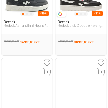
- 50%
- 31%
3
Reebok
Reebok
Reebok Ashland Inn I Черный
Reebok Club C Double Revenge
Женщина Полуботинки
Черный Женщина
Полуботинки
29 990,00 KZT
44 990,00 KZT
14 990,00 KZT
30 990,00 KZT