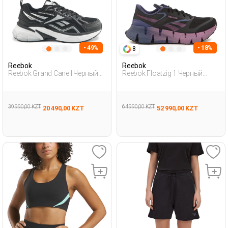
- 49%
- 18%
8
Reebok
Reebok
Reebok Grand Cane I Черный
Reebok Floatzig 1 Черный
Женщина Полуботинки
Женщина Обувь Для Бега
39 990,00 KZT
64 990,00 KZT
20 490,00 KZT
52 990,00 KZT