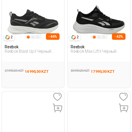
- 46%
- 42%
2
2
Reebok
Reebok
Reebok Blast Up Ii Черный
Reebok Max Lift Ii Черный
Женщина Обувь Для Бега
Женщина Обувь Для Бега
27 990,00 KZT
30 990,00 KZT
14 990,00 KZT
17 990,00 KZT