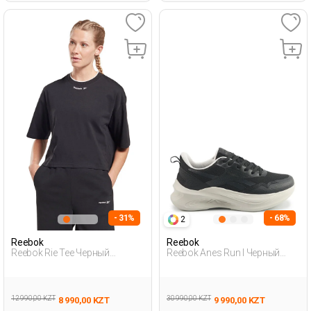
- 31%
- 68%
2
Reebok
Reebok
Reebok Rie Tee Черный
Reebok Anes Run I Черный
Женщина Футболка
Женщина Обувь Для Бега
12 990,00 KZT
30 990,00 KZT
8 990,00 KZT
9 990,00 KZT