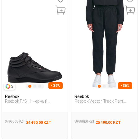
- 36%
- 36%
2
Reebok
Reebok
Reebok F/S Hi Черный
Reebok Vector Track Pant
Женщина Полуботинки
Черный Женщина
Спортивные Брюки
37 990,00 KZT
39 990,00 KZT
24 490,00 KZT
25 490,00 KZT