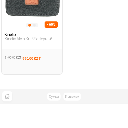
- 60%
Kinetix
Kinetix Alvin Krt 3Fx Черный
Мужчина Кардхолдер
2 490,00 KZT
990,00 KZT
Сумка
Кошелек