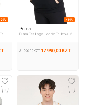
- 20%
- 44%
Puma
 Fz
Puma Ess Logo Hoodie Tr Черный
На
Женщина Джемпер
ZT
17 990,00 KZT
31 990,00 KZT