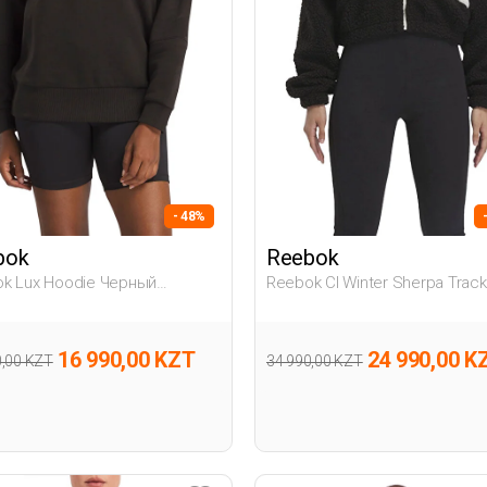
- 48%
bok
Reebok
k Lux Hoodie Черный
Reebok Cl Winter Sherpa Trac
ина Толстовка С Капюшоном
Черный Женщина Толстовка 
Молнии
16 990,00 KZT
24 990,00 K
0,00 KZT
34 990,00 KZT