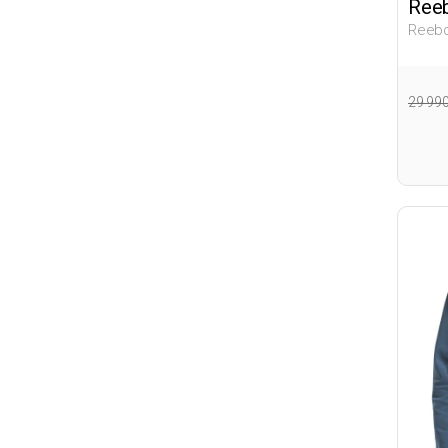
Ree
Reebo
Бирю
Толс
29 99