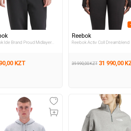
bok
Reebok
k Ide Brand Proud Midlayer
Reebok Activ Coll Dreamblend
ый Женщина Джемпер
Черный Женщина Толстовка 
Молнии
90,00 KZT
31 990,00 K
39 990,00 KZT