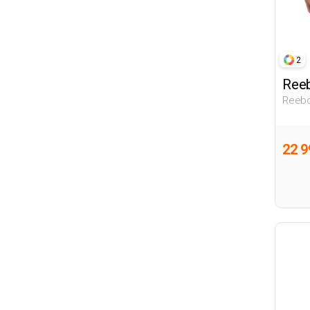
2
Ree
Reebo
Черн
22 9