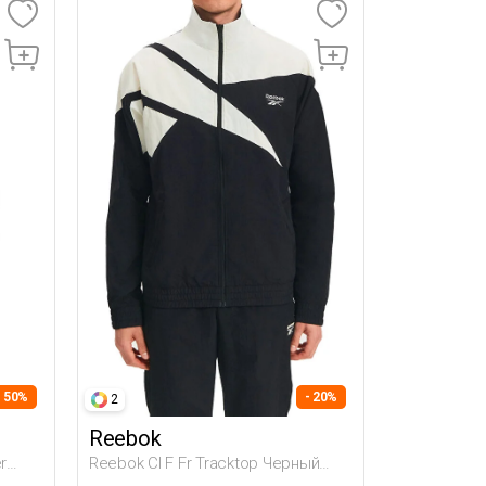
- 50%
- 20%
2
Reebok
r
Reebok Cl F Fr Tracktop Черный
С
Мужчина Толстовка На Молнии