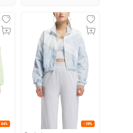
- 64%
- 38%