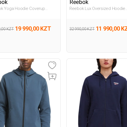
bok
Reebok
k Yoga Hoodie Coverup
Reebok Lux Oversized Hoodie
зовый 005 Женщина
Зеленый 021 Женщина Толст
товка С Капюшоном
С Капюшоном
19 990,00 KZT
11 990,00 K
0,00 KZT
32 990,00 KZT