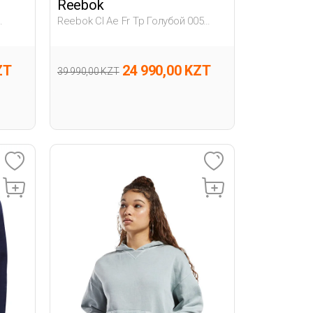
Reebok
Reebok Cl Ae Fr Tp Голубой 005
овка
Женщина Толстовка На Молнии
ZT
24 990,00 KZT
39 990,00 KZT