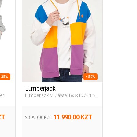
- 35%
- 50%
Lumberjack
er
Lumberjack Ml Jayse 18Sk1002 4Fx
р
Экрю Мужчина Толстовка На
Молнии
ZT
11 990,00 KZT
23 990,00 KZT