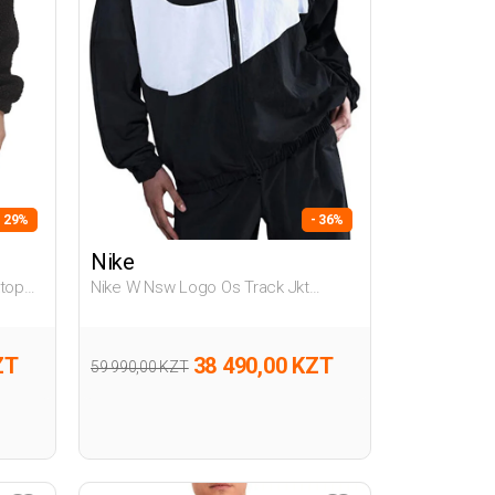
- 29%
- 36%
Nike
ktop
Nike W Nsw Logo Os Track Jkt
На
Черный Женщина Спортивный Топ
ZT
38 490,00 KZT
59 990,00 KZT