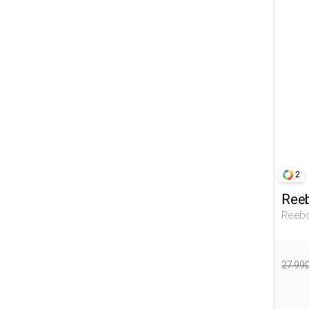
2
Ree
Reebo
Серый
Капю
27 99