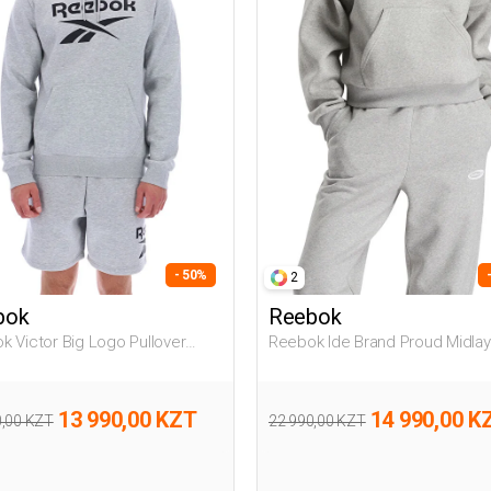
- 50%
2
bok
Reebok
k Victor Big Logo Pullover
Reebok Ide Brand Proud Midlay
 025 Мужчина Толстовка С
Серый 014 Женщина Джемпе
шоном
13 990,00 KZT
14 990,00 K
0,00 KZT
22 990,00 KZT