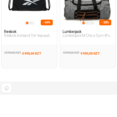
- 69%
- 38%
Reebok
Lumberjack
Reebok Ashland Trb Черный
Lumberjack M Chico Gym 4Fx
Взрослый, Унисекс Сумка
Черный Женщина
Мешок
Спортивная Сумка
15 990,00 KZT
15 990,00 KZT
4 990,00 KZT
9 990,00 KZT