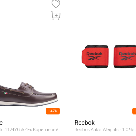
- 47%
e
Reebok
 Int1124Y056 4Fx Коричневый
Reebok Ankle Weights - 1.0 Ч
ина Морской
Взрослый, Унисекс Гантели