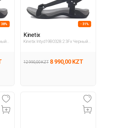
- 38%
- 31%
Kinetix
рный
Kinetix Intyd19B0328.2 3Fx Черный
Женщина Сандалии
T
8 990,00 KZT
12 990,00 KZT