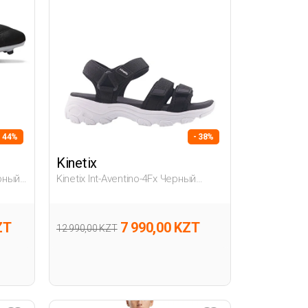
- 44%
- 38%
Kinetix
ерный
Kinetix Int-Aventino-4Fx Черный
Женщина Сандалии
ZT
7 990,00 KZT
12 990,00 KZT