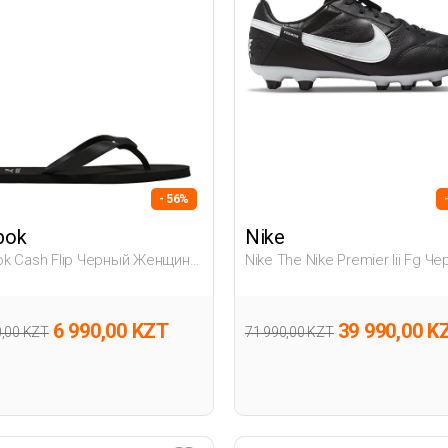
- 56%
bok
Nike
k Cash Flip Черный Женщина
Nike The Nike Premier Iii Fg Ч
ки-Вьетнамки
Мужчина Футбольные Шипы
6 990,00 KZT
39 990,00 K
0,00 KZT
71 990,00 KZT