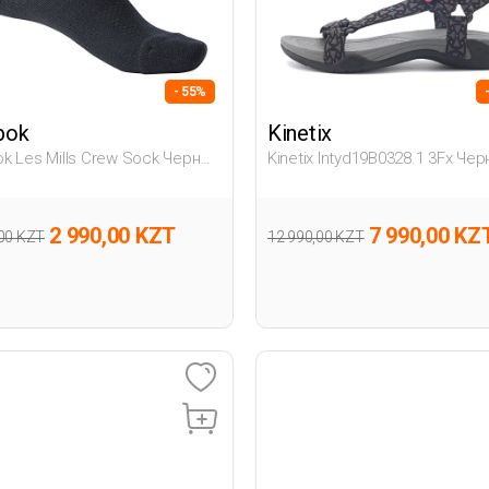
- 55%
bok
Kinetix
k Les Mills Crew Sock Черный
Kinetix Intyd19B0328.1 3Fx Че
лый, Унисекс Носки
Женщина Сандалии
2 990,00 KZT
7 990,00 KZ
,00 KZT
12 990,00 KZT