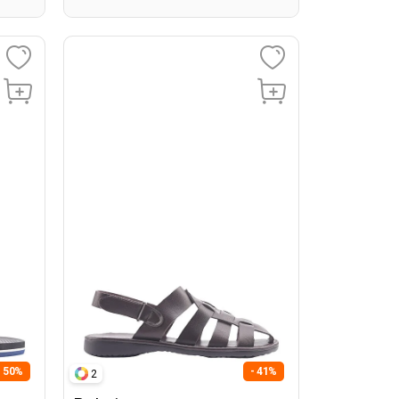
- 50%
- 41%
2