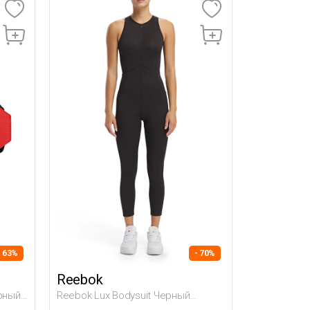
- 63%
- 70%
Reebok
ерный
Reebok Lux Bodysuit Черный
Женщина Спортивный Костюм