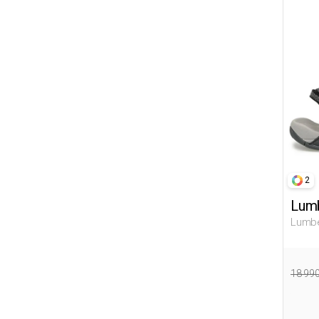
29-30
2XS
31-32
36-39
38-39
40-44
5/8
9/12
STD
2
XXL
Lumb
Lumbe
Женщ
18 99