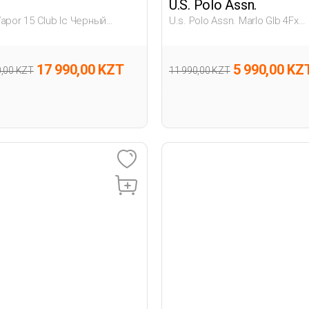
U.S. Polo Assn.
Vapor 15 Club Ic Черный
U.s. Polo Assn. Marlo Glb 4Fx
ина Футбольное Ковровое
Черный Мужчина Пантолеты
17 990,00 KZT
5 990,00 KZ
0,00 KZT
11 990,00 KZT