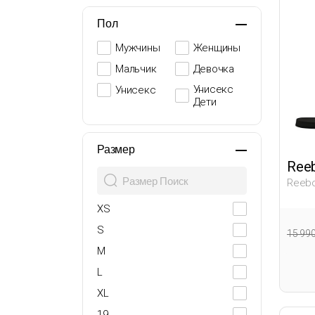
Пол
Мужчины
Женщины
Мальчик
Девочка
Унисекс
Унисекс
Дети
Размер
Ree
Reebo
Тапоч
XS
S
15 99
M
L
XL
19