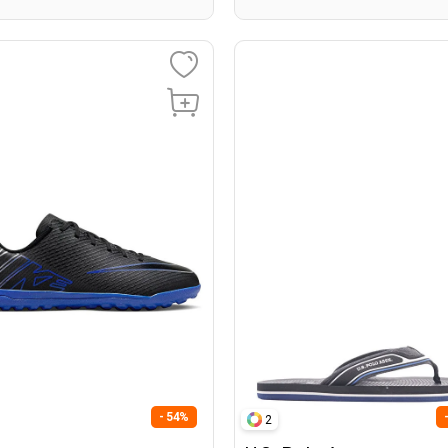
- 54%
2