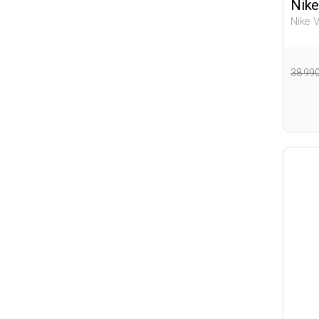
Nike
Nike 
Мужч
Поле
38 99