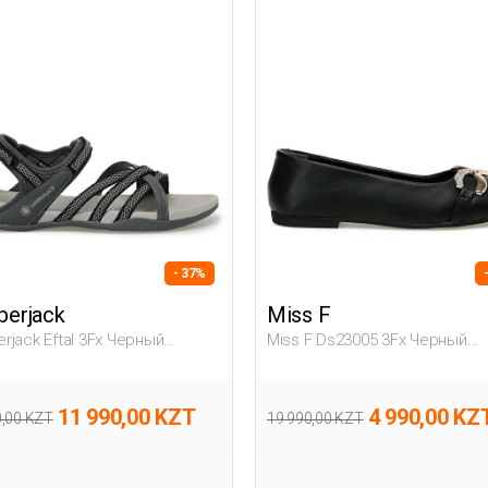
- 37%
erjack
Miss F
rjack Eftal 3Fx Черный
Miss F Ds23005 3Fx Черный
ина Сандалии
Женщина Балетки
11 990,00 KZT
4 990,00 KZ
0,00 KZT
19 990,00 KZT