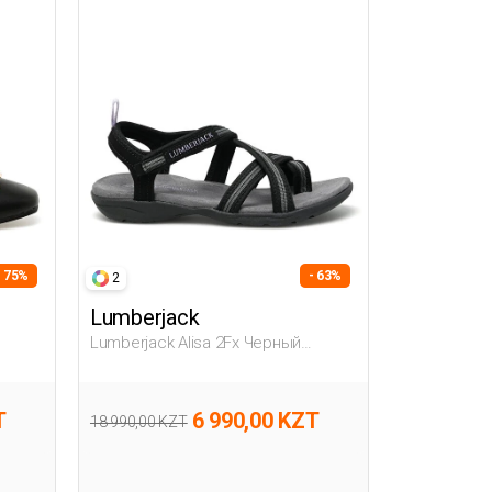
- 75%
- 63%
2
Lumberjack
Lumberjack Alisa 2Fx Черный
Женщина Сандалии
T
6 990,00 KZT
18 990,00 KZT