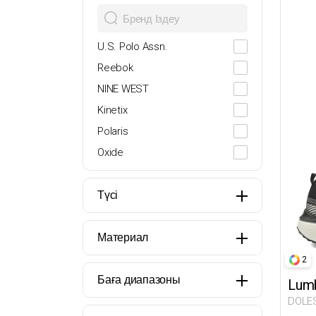
28
29
U.S. Polo Assn.
30
Reebok
31
NINE WEST
32
Kinetix
33
Polaris
34
Oxide
35
Lumberjack
36
Butigo
Түсі
37
Travel Soft
38
Miss F
Материал
39
Flexall
2
39.5
İNCİ
Баға диапазоны
Lumb
40
DOCKERS
DOLES
41