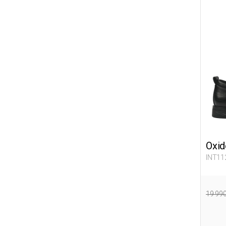
Oxid
INT11
19 99