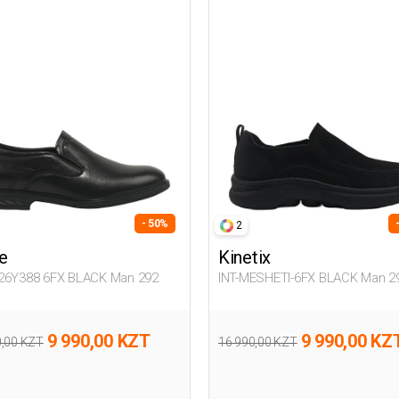
- 50%
2
e
Kinetix
26Y388 6FX BLACK Man 292
INT-MESHETI-6FX BLACK Man 2
9 990,00 KZT
9 990,00 KZ
0,00 KZT
16 990,00 KZT