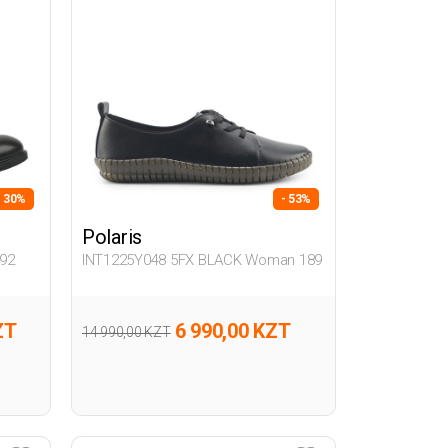
- 30%
- 53%
Polaris
92
INT1225Y048 5FX BLACK Woman 189
ZT
6 990,00 KZT
14 990,00 KZT