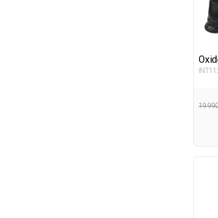
Oxid
INT11
19 99