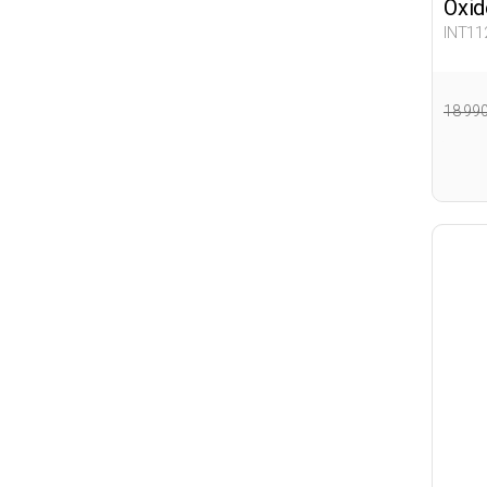
Oxid
INT11
18 99