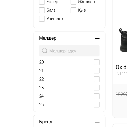
Ерлер
Әйелдер
Бала
Қыз
Унисекс
Мөлшер
20
Oxid
21
INT11
22
23
19 99
24
25
26
27
Бренд