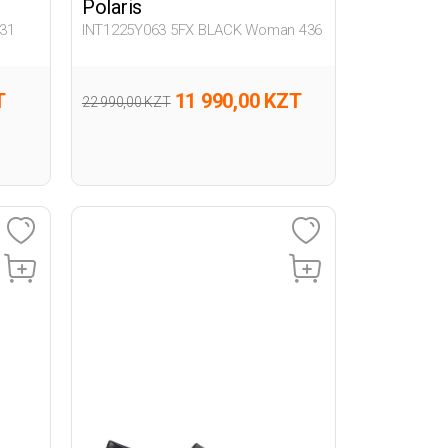
Polaris
31
INT1225Y063 5FX BLACK Woman 436
T
11 990,00 KZT
22 990,00 KZT