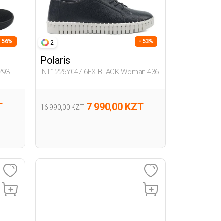
- 56%
- 53%
2
Polaris
293
INT1226Y047 6FX BLACK Woman 436
T
7 990,00 KZT
16 990,00 KZT