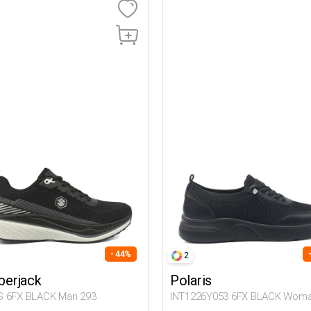
- 44%
2
erjack
Polaris
 6FX BLACK Man 293
INT1226Y053 6FX BLACK Woma