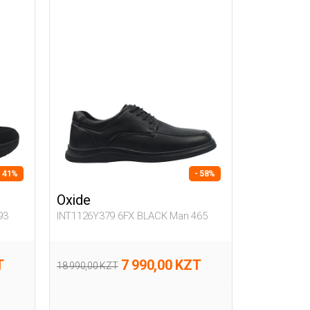
- 41%
- 58%
Oxide
93
INT1126Y379 6FX BLACK Man 465
T
7 990,00 KZT
18 990,00 KZT