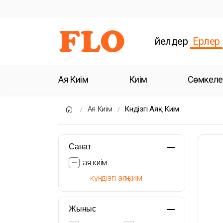
Әйелдер
Ерлер
Аяқ Киім
Киім
Сөмкеле
Аяқ Киім
Күндізгі Аяқ Киім
Санат
аяқ киім
күндізгі аяқ киім
Жыныс