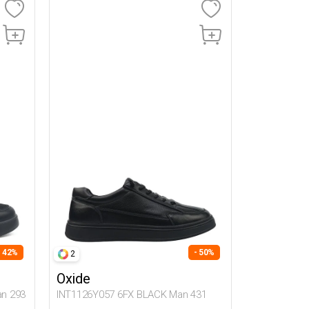
- 42%
- 50%
2
Oxide
n 293
INT1126Y057 6FX BLACK Man 431