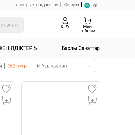
Тапсырысты қадағалау
Жәрдем
KK
Менің
КІРУ
себетім
ЖЕҢІЛДІКТЕР %
Барлық Санаттар
м
362
тауар