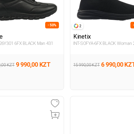
- 50%
2
e
Kinetix
26Y301 6FX BLACK Man 431
INT-SOFYA-6FX BLACK Woman 
9 990,00 KZT
6 990,00 KZ
0,00 KZT
15 990,00 KZT