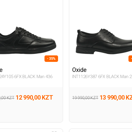
- 35%
e
Oxide
24Y105 6FX BLACK Man 436
INT1126Y387 6FX BLACK Man 2
12 990,00 KZT
13 990,00 K
0,00 KZT
19 990,00 KZT