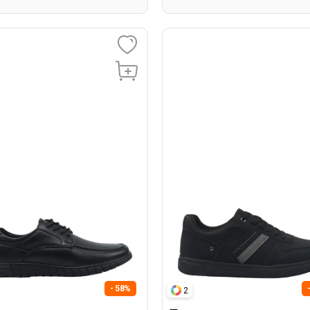
- 58%
2