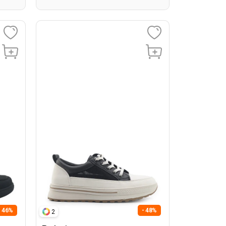
- 46%
- 48%
2