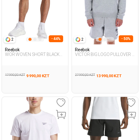
- 44%
- 50%
2
2
Reebok
Reebok
WOR WOVEN SHORT BLACK
VICTOR BIG LOGO PULLOVER L
Man 337
GRAY MEL Man 449
17 990,00 KZT
27 990,00 KZT
9 990,00 KZT
13 990,00 KZT