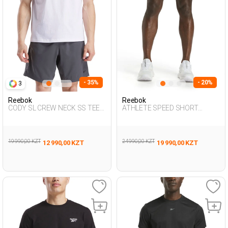
- 35%
- 20%
3
Reebok
Reebok
CODY SL CREW NECK SS TEE
ATHLETE SPEED SHORT
WHITE Man 054
BLACK Man 337
19 990,00 KZT
24 990,00 KZT
12 990,00 KZT
19 990,00 KZT