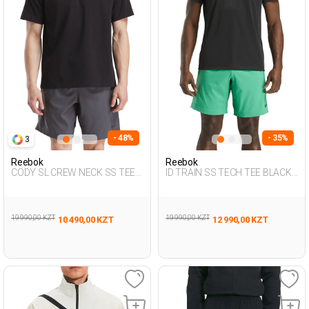
- 48%
- 35%
3
Reebok
Reebok
CODY SL CREW NECK SS TEE
ID TRAIN SS TECH TEE BLACK
BLACK Man 054
Man 054
19 990,00 KZT
19 990,00 KZT
10 490,00 KZT
12 990,00 KZT