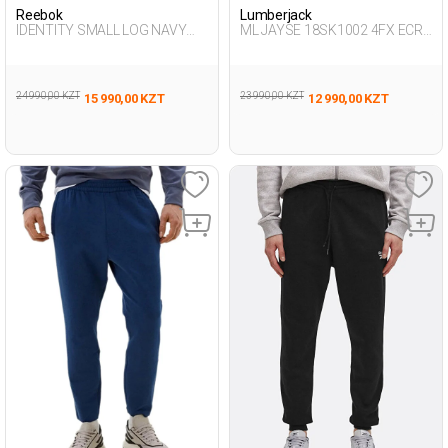
Reebok
Lumberjack
IDENTITY SMALL LOG NAVY
ML JAYSE 18SK1002 4FX ECRU
BLUE Man 063
Man 124
24 990,00 KZT
23 990,00 KZT
15 990,00 KZT
12 990,00 KZT