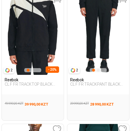
- 20%
2
2
Reebok
Reebok
CL F FR TRACKTOP BLACK
CL F FR TRACKPANT BLACK
Man 124
Man 063
49 990,00 KZT
29 990,00 KZT
39 990,00 KZT
28 990,00 KZT