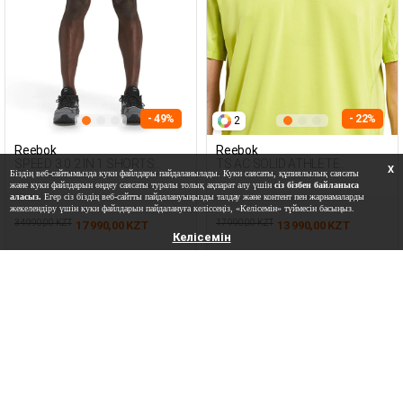
- 49%
- 22%
2
Reebok
Reebok
SPEED 3.0 2 IN 1 SHORTS
TS AC SOLID ATHLETE
X
Біздің веб-сайтымызда куки файлдары пайдаланылады. Куки саясаты, құпиялылық саясаты
BORDEAUX Man 337
YELLOW Man 054
және куки файлдарын өңдеу саясаты туралы толық ақпарат алу үшін
сіз бізбен байланыса
аласыз.
Егер сіз біздің веб-сайтты пайдалануыңызды талдау және контент пен жарнамаларды
жекелендіру үшін куки файлдарын пайдалануға келіссеңіз, «Келісемін» түймесін басыңыз.
34 990,00 KZT
17 990,00 KZT
17 990,00 KZT
13 990,00 KZT
Келісемін