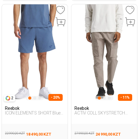
- 20%
- 11%
2
Reebok
Reebok
ICON ELEMENTS SHORT Blue
ACTIV COLL SKYSTRETCH
Man 337
WOV SAND. Man 058
22 990,00 KZT
27 990,00 KZT
18 490,00 KZT
24 990,00 KZT