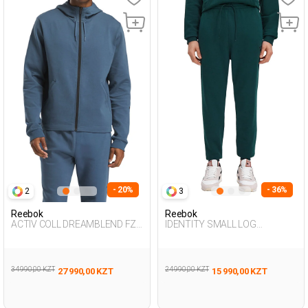
- 20%
- 36%
2
3
Reebok
Reebok
ACTIV COLL DREAMBLEND FZ
IDENTITY SMALL LOG
NAVY BLUE Man 124
EMERALD GREEN Man 063
34 990,00 KZT
24 990,00 KZT
27 990,00 KZT
15 990,00 KZT