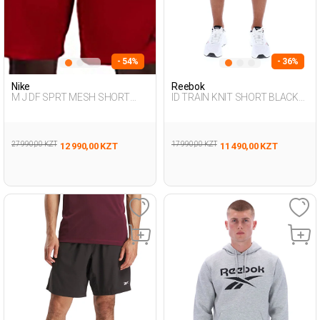
- 54%
- 36%
Nike
Reebok
M J DF SPRT MESH SHORT
ID TRAIN KNIT SHORT BLACK
RED Man 053
Man 337
27 990,00 KZT
17 990,00 KZT
12 990,00 KZT
11 490,00 KZT