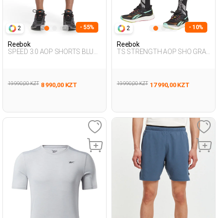
- 55%
- 10%
2
2
Reebok
Reebok
SPEED 3.0 AOP SHORTS BLUE
TS STRENGTH AOP SHO GRAY
Man 337
Man 337
19 990,00 KZT
19 990,00 KZT
8 990,00 KZT
17 990,00 KZT