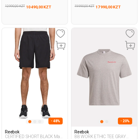
12 990,00 KZT
19 990,00 KZT
10 490,00 KZT
17 990,00 KZT
- 48%
- 20%
Reebok
Reebok
CERTIFIED SHORT BLACK Man
BB WORK ETHIC TEE GRAY