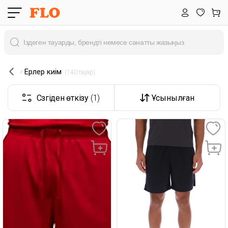
Ерлер киім
 (140 тауар) 
Сүзгіден өткізу
(1)
Ұсынылған