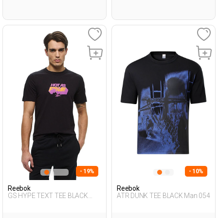
- 19%
- 10%
Reebok
Reebok
GS HYPE TEXT TEE BLACK
ATR DUNK TEE BLACK Man 054
Man 054