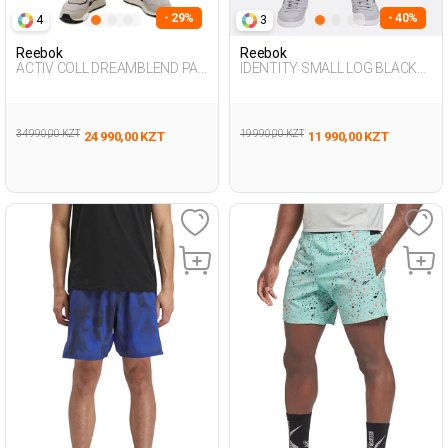
- 29%
- 40%
4
3
Reebok
Reebok
ACTIV COLL DREAMBLEND PAN
IDENTITY SMALL LOG BLACK
L NAVY BLUE Man 063
Man 063
34 990,00 KZT
19 990,00 KZT
24 990,00 KZT
11 990,00 KZT