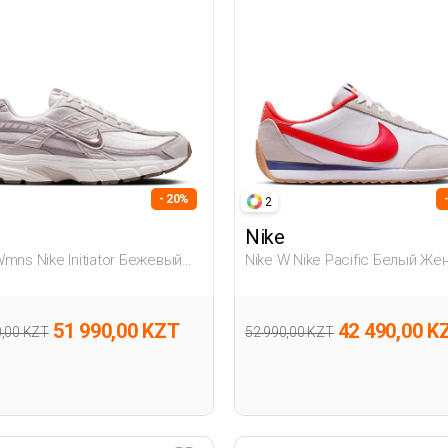
- 20%
2
Nike
Wmns Nike Initiator Бежевый
Nike W Nike Pacific Белый Ж
ина Полуботинки
Полуботинки
51 990,00 KZT
42 490,00 K
0,00 KZT
52 990,00 KZT