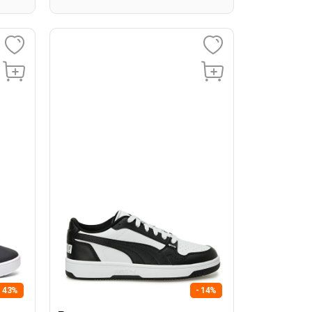
- 43%
- 14%