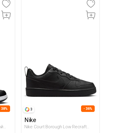
- 38%
- 36%
3
Nike
ый
Nike Court Borough Low Recraft
Черный Подросток, Мальч.