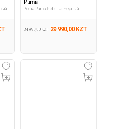
Puma
рный
Puma Puma Reb-L Jr Черный
Подросток Полуботинки
ZT
29 990,00 KZT
34 990,00 KZT