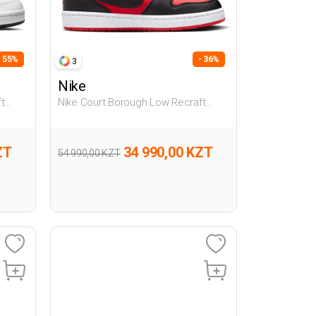
- 55%
- 36%
3
Nike
t
Nike Court Borough Low Recraft
ки
Красный Подросток Полуботинки
ZT
34 990,00 KZT
54 990,00 KZT