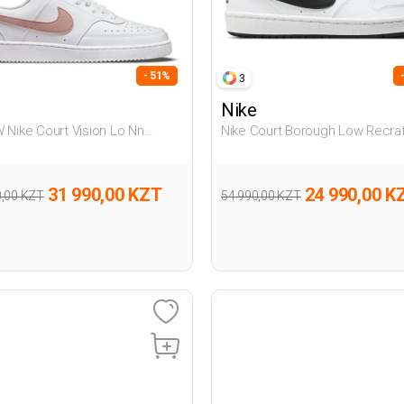
- 51%
3
Nike
 Nike Court Vision Lo Nn
Nike Court Borough Low Recraf
й Женщина Полуботинки
Белый Подросток Полуботин
31 990,00 KZT
24 990,00 K
0,00 KZT
54 990,00 KZT