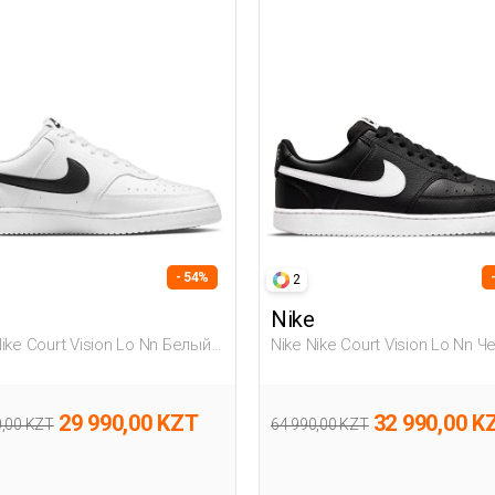
- 54%
2
Nike
Nike Court Vision Lo Nn Белый
Nike Nike Court Vision Lo Nn 
на Полуботинки
Мужчина Полуботинки
29 990,00 KZT
32 990,00 K
0,00 KZT
64 990,00 KZT