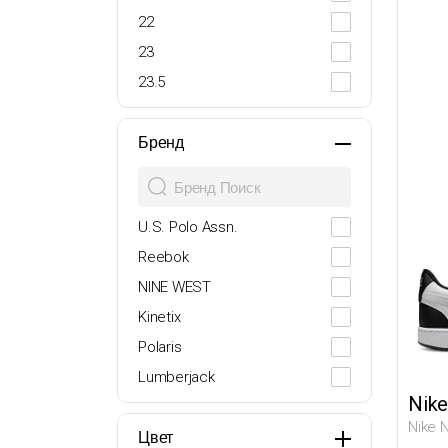
22
23
23.5
24
25
Бренд
26
27
U.S. Polo Assn.
27-28
Reebok
28
NINE WEST
29
Kinetix
29.5
Polaris
30
Lumberjack
30.5
Nike
Butigo
31
Nike 
adidas
Цвет
32
Мужчи