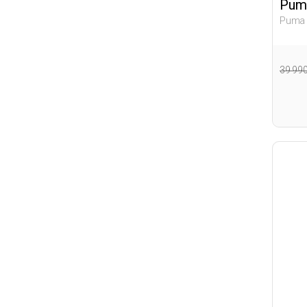
Pum
Puma
Полуб
39 99