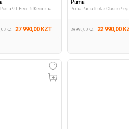
a
Puma
 Puma 9-T Белый Женщина
Puma Puma Rickie Classic Че
отинки
Мужчина Полуботинки
27 990,00 KZT
22 990,00 K
0,00 KZT
39 990,00 KZT