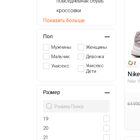
повседневная обувь
кроссовки
сандалии
Показать больше
ботинки
Пол
Обувь на Каблуке
Мужчины
Женщины
Мальчик
Девочка
2
Унисекс
Унисекс
Дети
Nike
Nike 
Женщ
Размер
64 99
19
20
21