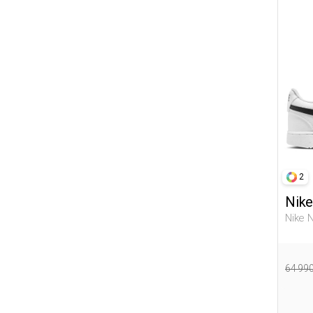
25-26
28-29
29-30
31-32
32-33
36-37
38-39
40-41
2
42-43
Nike
Nike 
Мужчи
64 99