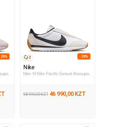
- 20%
- 20%
2
Nike
енщина
Nike W Nike Pacific Белый Женщина
Полуботинки
ZT
46 990,00 KZT
58 990,00 KZT