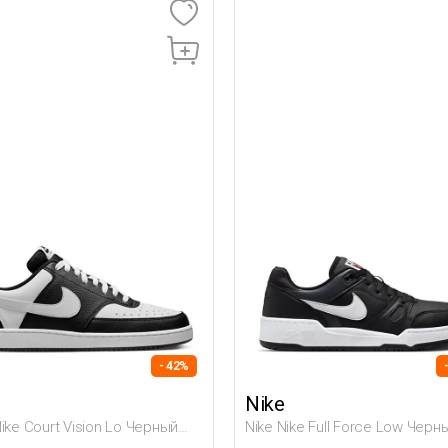
- 42%
Nike
Nike Court Vision Lo Черный
Nike Nike Full Force Low Черн
на Полуботинки
Мужчина Полуботинки