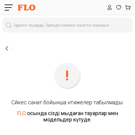
Сәйкес санат бойынша нәтижелер табылмады.
FLO
осында сізді мыңдаған тауарлар мен
модельдер күтуде.