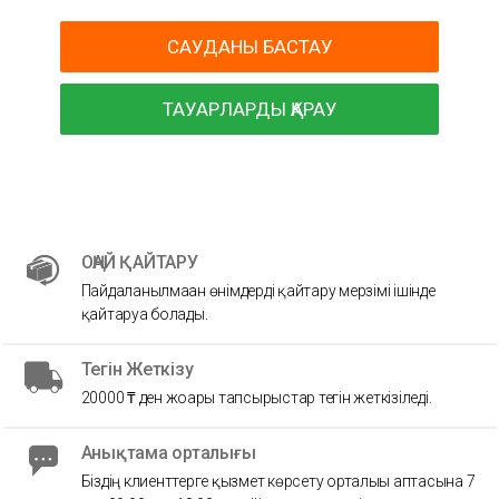
САУДАНЫ БАСТАУ
ТАУАРЛАРДЫ ҚАРАУ
ОҢАЙ ҚАЙТАРУ
Пайдаланылмаған өнімдерді қайтару мерзімі ішінде
қайтаруға болады.
Тегін Жеткізу
20000 ₸ ден жоғары тапсырыстар тегін жеткізіледі.
Анықтама орталығы
Біздің клиенттерге қызмет көрсету орталығы аптасына 7