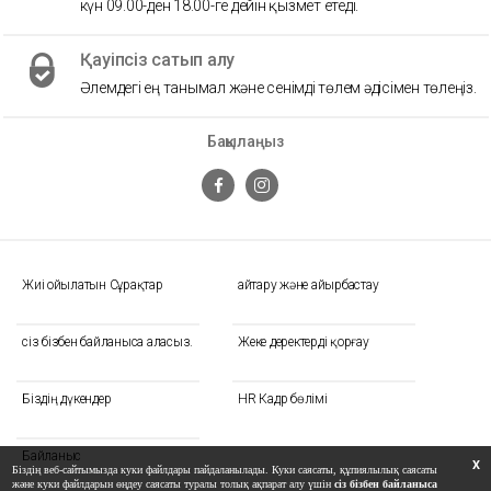
күн 09.00-ден 18.00-ге дейін қызмет етеді.
Қауіпсіз сатып алу
Әлемдегі ең танымал және сенімді төлем әдісімен төлеңіз.
Бақылаңыз
Жиі Қойылатын Сұрақтар
Қайтару және айырбастау
сіз бізбен байланыса аласыз.
Жеке деректерді қорғау
Біздің дүкендер
HR Кадр бөлімі
Байланыс
X
Біздің веб-сайтымызда куки файлдары пайдаланылады. Куки саясаты, құпиялылық саясаты
және куки файлдарын өңдеу саясаты туралы толық ақпарат алу үшін
сіз бізбен байланыса