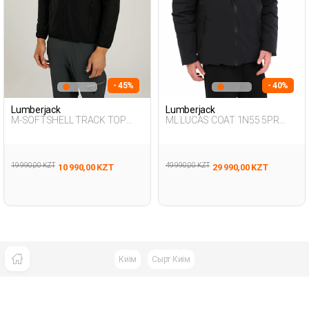
- 45%
- 40%
Lumberjack
Lumberjack
M-SOFTSHELL TRACK TOP
ML LUCAS COAT 1N55 5PR
2PR BLACK Man 706
BLACK Man 057
19 990,00 KZT
49 990,00 KZT
10 990,00 KZT
29 990,00 KZT
Киім
Сырт Киім