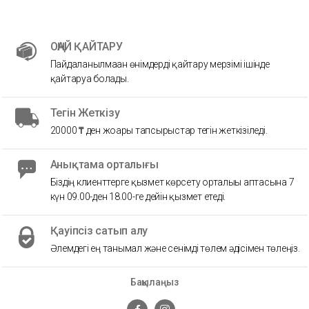
ОҢАЙ ҚАЙТАРУ
Пайдаланылмаған өнімдерді қайтару мерзімі ішінде
қайтаруға болады.
Тегін Жеткізу
20000 ₸ ден жоғары тапсырыстар тегін жеткізіледі.
Анықтама орталығы
Біздің клиенттерге қызмет көрсету орталығы аптасына 7
күн 09.00-ден 18.00-ге дейін қызмет етеді.
Қауіпсіз сатып алу
Әлемдегі ең танымал және сенімді төлем әдісімен төлеңіз.
Бақылаңыз