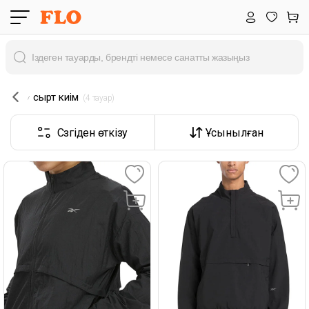
сырт киім
 (4 тауар) 
Сүзгіден өткізу
Ұсынылған