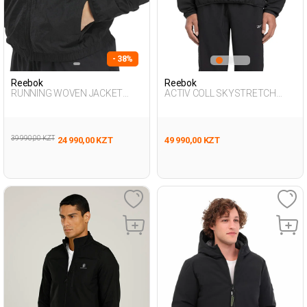
- 38%
Reebok
Reebok
RUNNING WOVEN JACKET
ACTIV COLL SKYSTRETCH
BLACK Woman 710
WOV BLACK Man 710
39 990,00 KZT
24 990,00 KZT
49 990,00 KZT