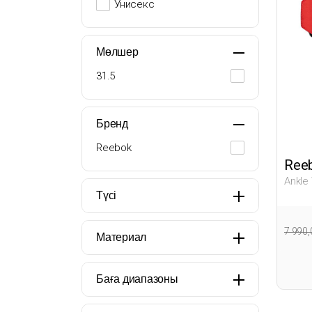
Унисекс
Мөлшер
31.5
Бренд
Reebok
Ree
Ankle
677
Түсі
7 990
Материал
Баға диапазоны