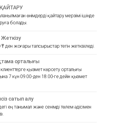
 ҚАЙТАРУ
ланылмаған өнімдерді қайтару мерзімі ішінде
руға болады.
н Жеткізу
 ₸ ден жоғары тапсырыстар тегін жеткізіледі.
тама орталығы
ң клиенттерге қызмет көрсету орталығы
ына 7 күн 09.00-ден 18.00-ге дейін қызмет
псіз сатып алу
егі ең танымал және сенімді төлем әдісімен
з.