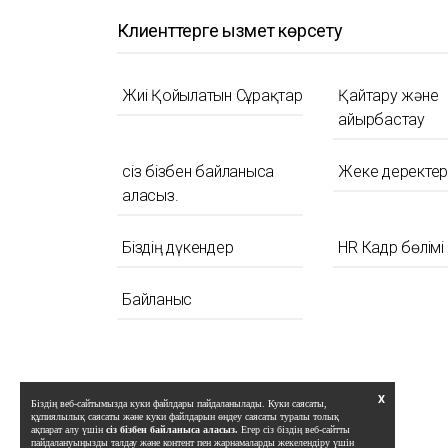
Клиенттерге қызмет көрсету
Жиі Қойылатын Сұрақтар
Қайтару және
айырбастау
сіз бізбен байланыса
Жеке деректер
аласыз.
Біздің дүкендер
HR Кадр бөлімі
Байланыс
X
Біздің веб-сайтымызда куки файлдары пайдаланылады. Куки саясаты,
құпиялылық саясаты және куки файлдарын өңдеу саясаты туралы толық
ақпарат алу үшін
сіз бізбен байланыса аласыз.
Егер сіз біздің веб-сайтты
пайдалануыңызды талдау және контент пен жарнамаларды жекелендіру үшін