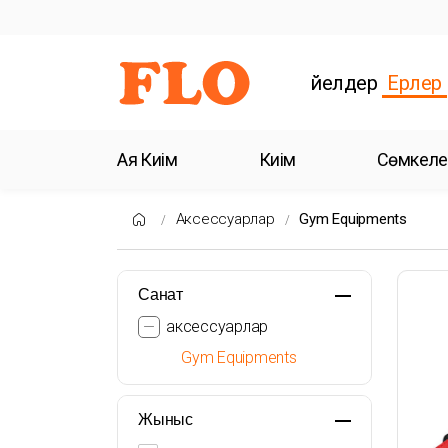
Әйелдер
Ерлер
Аяқ Киім
Киім
Сөмкеле
Аксессуарлар
Gym Equipments
Санат
аксессуарлар
Gym Equipments
Жыныс