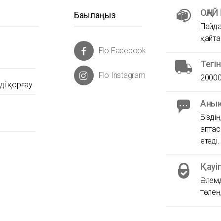
ОҢАЙ
Бақылаңыз
Пайда
қайта
Flo Facebook
Тегі
Flo Instagram
20000
ді қорғау
Анық
Бізді
аптас
етеді.
Қауі
Әлемд
төлеңі