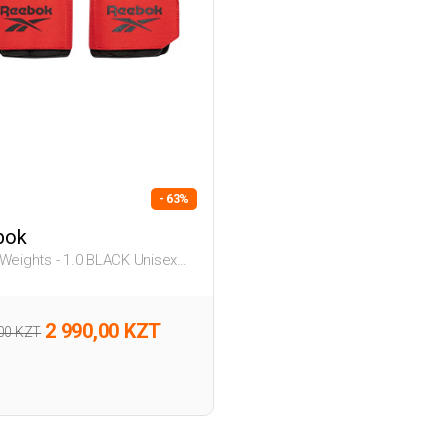
- 63%
bok
 Weights - 1.0 BLACK Unisex
2 990,00 KZT
,00 KZT