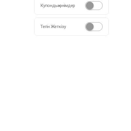
Купондық өнімдер
Тегін Жеткізу