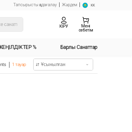
Тапсырысты қадағалау
Жәрдем
KK
Менің
КІРУ
себетім
ЖЕҢІЛДІКТЕР %
Барлық Санаттар
nts
1
тауар