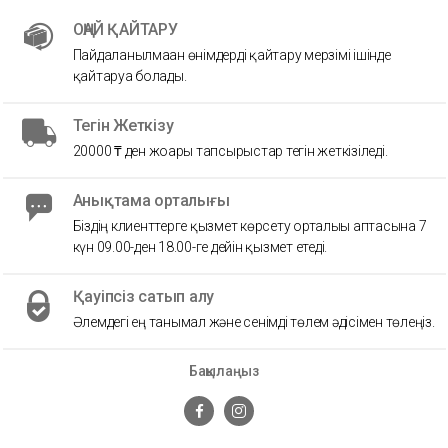
ОҢАЙ ҚАЙТАРУ
Пайдаланылмаған өнімдерді қайтару мерзімі ішінде
қайтаруға болады.
Тегін Жеткізу
20000 ₸ ден жоғары тапсырыстар тегін жеткізіледі.
Анықтама орталығы
Біздің клиенттерге қызмет көрсету орталығы аптасына 7
күн 09.00-ден 18.00-ге дейін қызмет етеді.
Қауіпсіз сатып алу
Әлемдегі ең танымал және сенімді төлем әдісімен төлеңіз.
Бақылаңыз