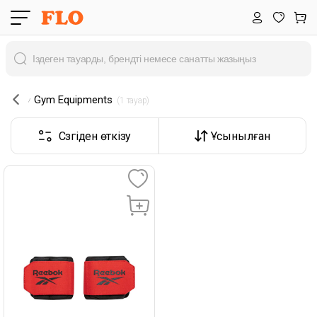
Gym Equipments
 (1 тауар) 
Сүзгіден өткізу
Ұсынылған