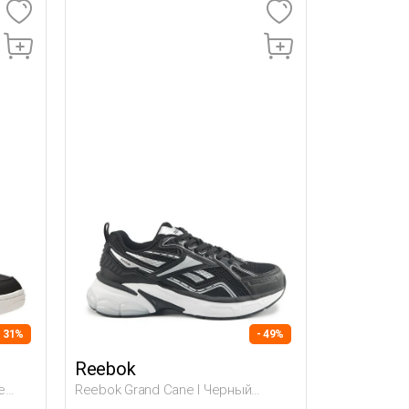
- 31%
- 49%
Reebok
e
Reebok Grand Cane I Черный
ки
Женщина Полуботинки