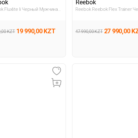
bok
Reebok
k Fluxlite Ii Черный Мужчина
Reebok Reebok Flex Trainer Ч
 Для Тренинга
Взрослый, Унисекс Обувь Дл
Тренинга
19 990,00 KZT
27 990,00 K
0,00 KZT
47 990,00 KZT