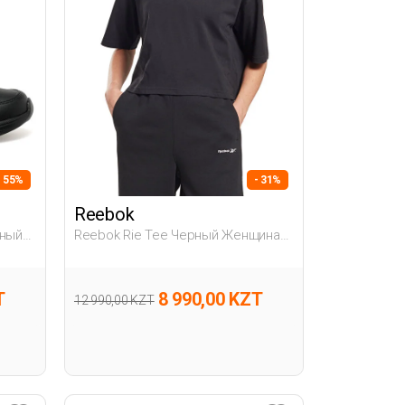
- 55%
- 31%
Reebok
рный
Reebok Rie Tee Черный Женщина
Футболка
T
8 990,00 KZT
12 990,00 KZT