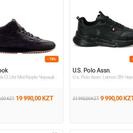
- 76%
bok
U.S. Polo Assn.
k Cl Lthr Mid Ripple Черный
U.s. Polo Assn. Lemon 2Pr Че
на Полуботинки
Женщина Полуботинки
19 990,00 KZT
9 990,00 KZ
0,00 KZT
21 990,00 KZT