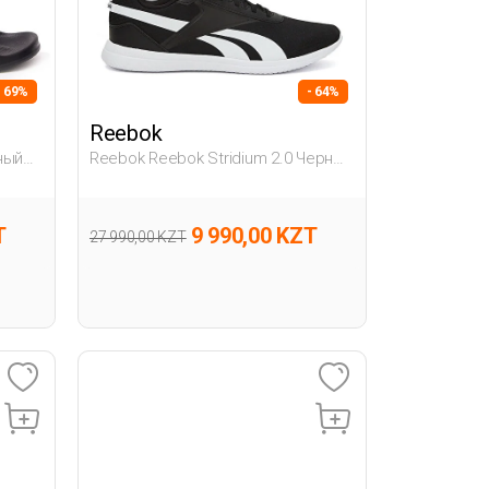
- 69%
- 64%
Reebok
ный
Reebok Reebok Stridium 2.0 Черный
ты
Мужчина Обувь Для Ходьбы
T
9 990,00 KZT
27 990,00 KZT