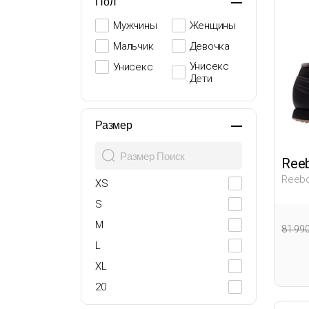
Пол
Мужчины
Женщины
Мальчик
Девочка
Унисекс
Унисекс
Дети
Размер
Ree
Reebo
XS
Мужчи
S
M
81 99
L
XL
20
21