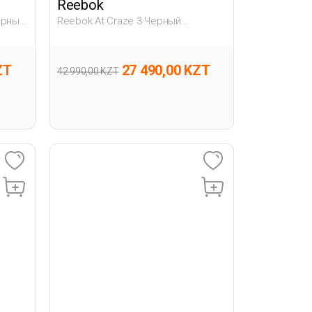
Reebok
ерный
Reebok At Craze 3 Черный
я
Взрослый, Унисекс Обувь Для Бега
ZT
27 490,00 KZT
42 990,00 KZT