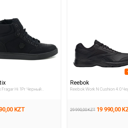
tix
Reebok
x Fragar Hi 1Pr Черный
Reebok Work N Cushion 4.0 Ч
на Ботинки
Мужчина Спортивная Обувь
90,00 KZT
19 990,00 K
29 990,00 KZT