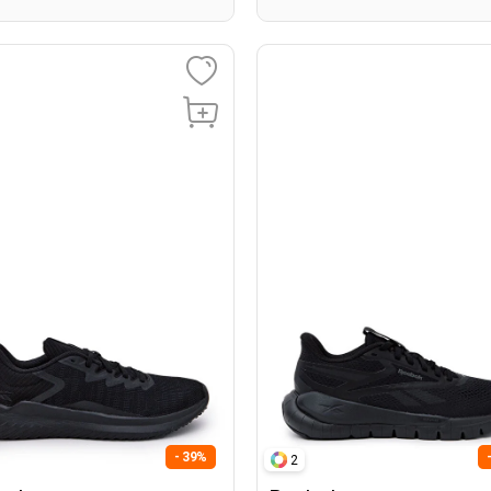
- 39%
2