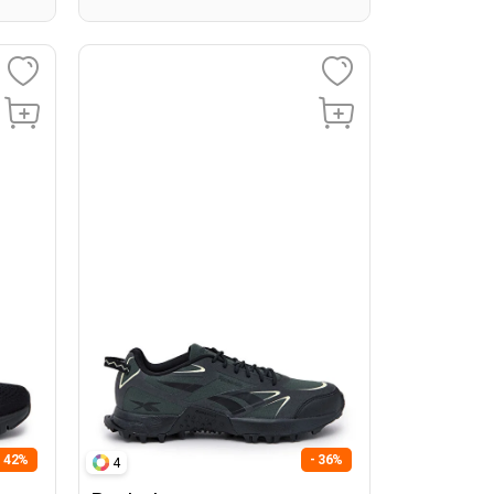
- 42%
- 36%
4