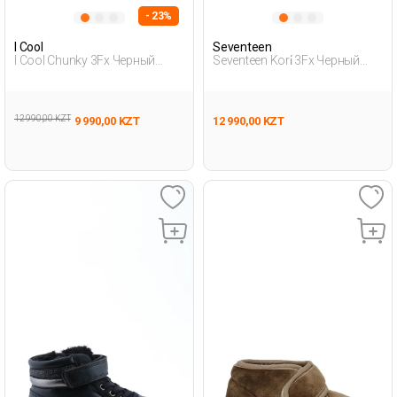
- 23%
I Cool
Seventeen
I Cool Chunky 3Fx Черный
Seventeen Kori̇ 3Fx Черный
Девочка Обувь Для Бега
Девочка Кроссовки
12 990,00 KZT
9 990,00 KZT
12 990,00 KZT