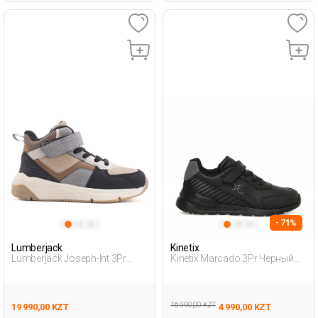
- 71%
Lumberjack
Kinetix
Lumberjack Joseph-Int 3Pr
Kinetix Marcado 3Pr Черный
Коричневый Дошкольник,
Мальчик Обувь Для Бега
Мальч. Спортивная Обувь
16 990,00 KZT
19 990,00 KZT
4 990,00 KZT