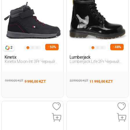
- 50%
- 48%
2
Kinetix
Lumberjack
Kinetix Moon-Int 3Pr Черный
Lumberjack Life 2Pr Черный
Мальчик Спортивная Обувь
Дошкольник, Девоч.
Байкерские Ботинки
19 990,00 KZT
22 990,00 KZT
9 990,00 KZT
11 990,00 KZT