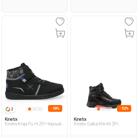
- 38%
- 52%
2
Kinetix
Kinetix
Kinetix Kreja Pu Hi 2Pr Черный
Kinetix Galba-Krk-Int 2Pr
Мальчик Ботинки
Черный Мальчик Спортивная
Обувь