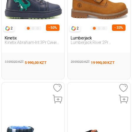
- 50%
- 33%
2
2
Kinetix
Lumberjack
Kinetix Abraham-Int 3Pr Синий
Lumberjack River 2Pr
Младенец, Мальч. Ботинки
Коричневый 008 Мальчик
Рабочие Ботинки
11 990,00 KZT
29 990,00 KZT
5 990,00 KZT
19 990,00 KZT