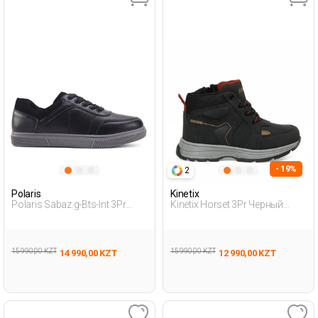
- 19%
2
Polaris
Kinetix
Polaris Sabaz.g-Bts-Int 3Pr
Kinetix Horset 3Pr Черный
Черный Подросток, Мальч.
Дошкольник, Мальч. Ботинки
Повседневные Кроссовки
15 990,00 KZT
15 990,00 KZT
14 990,00 KZT
12 990,00 KZT