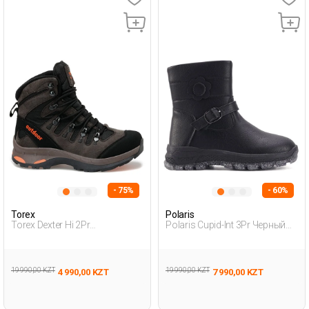
- 75%
- 60%
Torex
Polaris
Torex Dexter Hi 2Pr
Polaris Cupid-Int 3Pr Черный
Коричневый Подросток,
Дошкольник, Девоч.
Мальч. Ботинки
Повседневные Ботинки
19 990,00 KZT
19 990,00 KZT
4 990,00 KZT
7 990,00 KZT