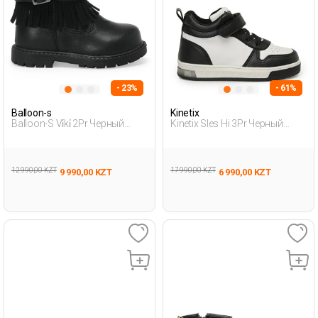
- 23%
- 61%
Balloon-s
Kinetix
Balloon-S Vi̇ki̇ 2Pr Черный
Kinetix Sles Hi 3Pr Черный
Младенец, Девоч. Байкерские
Дошкольник, Мальч. Ботинки
Ботинки
12 990,00 KZT
17 990,00 KZT
9 990,00 KZT
6 990,00 KZT