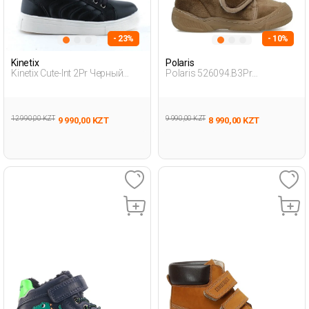
- 23%
- 10%
Kinetix
Polaris
Kinetix Cute-Int 2Pr Черный
Polaris 526094.B3Pr
Дошкольник, Девоч. Ботинки
Коричневый Младенец,
Мальч. Снузи
12 990,00 KZT
9 990,00 KZT
9 990,00 KZT
8 990,00 KZT