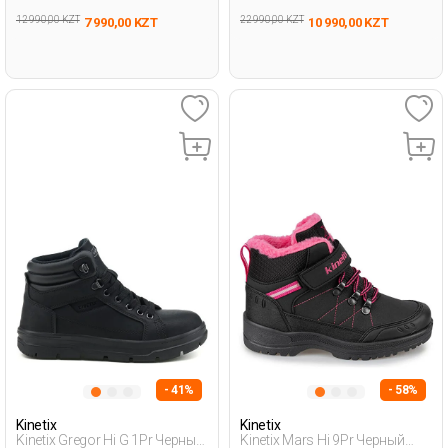
12 990,00 KZT
22 990,00 KZT
7 990,00 KZT
10 990,00 KZT
- 41%
- 58%
Kinetix
Kinetix
Kinetix Gregor Hi G 1Pr Черный
Kinetix Mars Hi 9Pr Черный