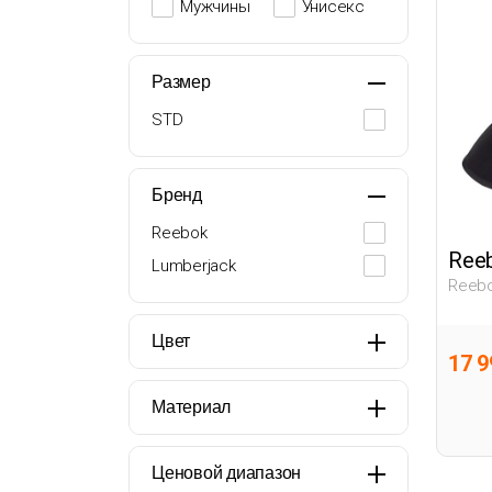
Мужчины
Унисекс
Размер
STD
Бренд
Reebok
Ree
Lumberjack
Reebo
Черны
Пана
Цвет
17 9
Материал
Ценовой диапазон