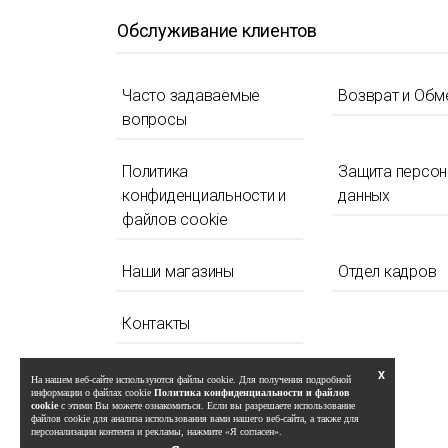
Обслуживание клиентов
Часто задаваемые
Возврат и Обм
вопросы
Политика
Защита персо
конфиденциальности и
данных
файлов cookie
Наши магазины
Отдел кадров
Контакты
X
На нашем веб-сайте используются файлы cookie. Для получения подробной
информации о файлах cookie
Политика конфиденциальности и файлов
cookie
с этими Вы можете ознакомиться. Если вы разрешаете использование
файлов cookie для анализа использования вами нашего веб-сайта, а также для
персонализации контента и рекламы, нажмите «Я согласен».