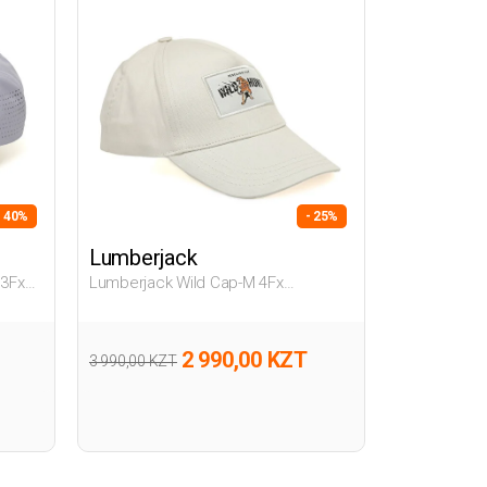
- 40%
- 25%
Lumberjack
 3Fx
Lumberjack Wild Cap-M 4Fx
Бежевый Мужчина Шапка Кепка
2 990,00 KZT
3 990,00 KZT