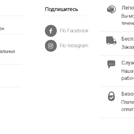
Легк
Подпишитесь
Вы мо
течен
ен
Flo Facebook
Бесп
Flo Instagram
Заказ
нальных
Служ
Наша 
рабоч
Безо
Плати
оплат