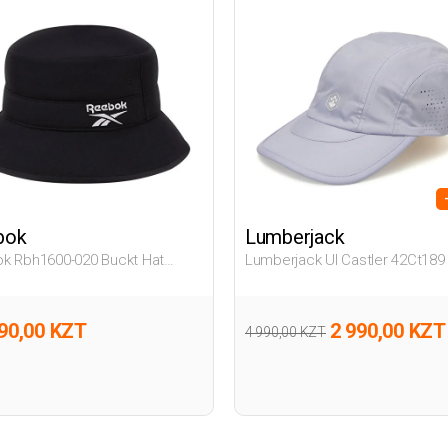
bok
Lumberjack
k Rbh1600-020 Buckt Hat
Lumberjack Ul Castler 42Ct189
й Взрослый, Унисекс
Фиолетовый 008 Взрослый,
ма
Унисекс Шапка
90,00 KZT
2 990,00 KZT
4 990,00 KZT