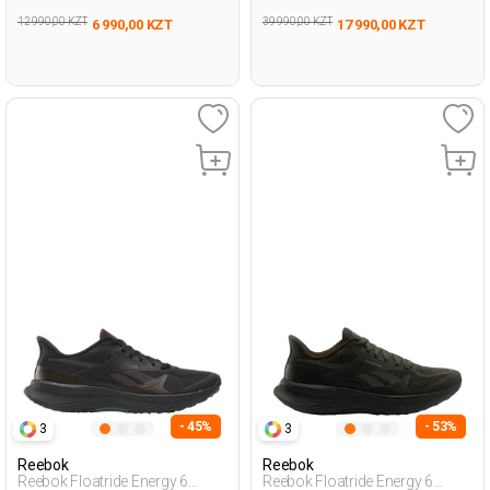
12 990,00 KZT
39 990,00 KZT
6 990,00 KZT
17 990,00 KZT
- 45%
- 53%
3
3
Reebok
Reebok
Reebok Floatride Energy 6
Reebok Floatride Energy 6