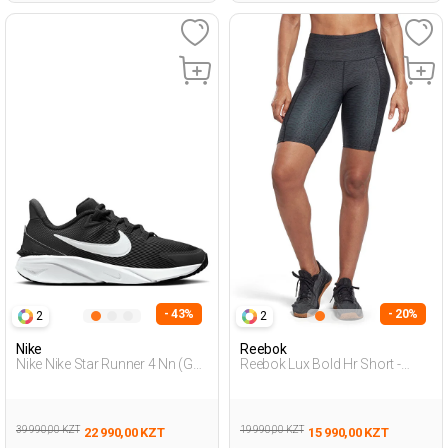
- 43%
- 20%
2
2
Nike
Reebok
Nike Nike Star Runner 4 Nn (Gs
Reebok Lux Bold Hr Short -
Черный Подросток Обувь Для
Черный Женщина Шорты
Бега
39 990,00 KZT
19 990,00 KZT
22 990,00 KZT
15 990,00 KZT