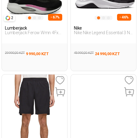
- 67%
- 46%
2
Lumberjack
Nike
Lumberjack Ferow Wmn 4Fx
Nike Nike Legend Essential 3 N
Черный Женщина Обувь Для
Черный Женщина Обувь Для
Бега
Бега
29 990,00 KZT
45 990,00 KZT
9 990,00 KZT
24 990,00 KZT