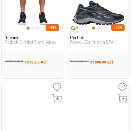
- 48%
- 45%
2
Reebok
Reebok
Reebok Certified Short Черный
Reebok Zig Kinetica 2.5X
Мужчина Шорты
Черный Взрослый, Унисекс
Обувь Для Бега
24 990,00 KZT
57 990,00 KZT
12 990,00 KZT
31 990,00 KZT