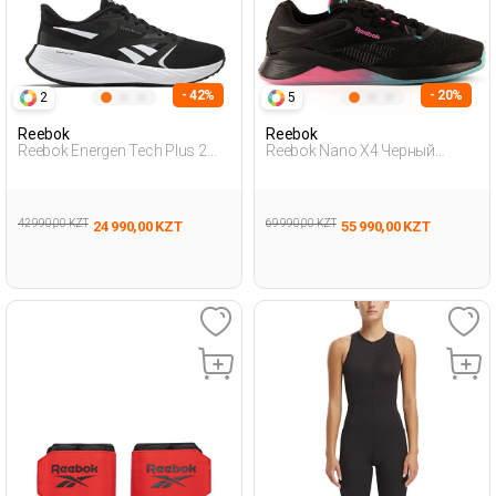
- 42%
- 20%
2
5
Reebok
Reebok
Reebok Energen Tech Plus 2
Reebok Nano X4 Черный
Черный Женщина Обувь Для
Взрослый, Унисекс Обувь
Бега
Для Тренинга
42 990,00 KZT
69 990,00 KZT
24 990,00 KZT
55 990,00 KZT