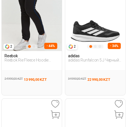
- 44%
- 34%
2
2
Reebok
adidas
Reebok Rie Fleece Hoodie
adidas Runfalcon 5 J Черный
Черный Женщина
Женщина Обувь Для Бега
Спортивные Брюки
24 990,00 KZT
34 990,00 KZT
13 990,00 KZT
22 990,00 KZT