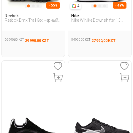
- 55%
- 49%
4
Reebok
Nike
Reebok Dmx Trail Gtx Черный
Nike W Nike Downshifter 13
Взрослый, Унисекс Обувь
Черный Женщина Обувь Для
Для Ходьбы
Бега
66 990,00 KZT
54 990,00 KZT
29 990,00 KZT
27 990,00 KZT