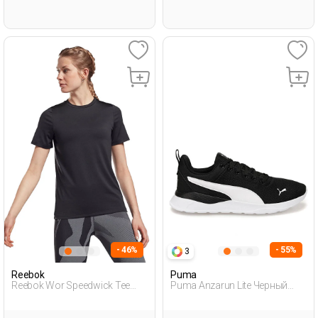
- 46%
- 55%
3
Reebok
Puma
Reebok Wor Speedwick Tee
Puma Anzarun Lite Черный
Черный Женщина Футболка
Мужчина Обувь Для Бега