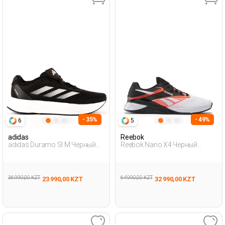
- 35%
- 49%
6
5
adidas
Reebok
adidas Duramo Sl M Черный
Reebok Nano X4 Черный
Мужчина Обувь Для Бега
Взрослый, Унисекс Обувь
Для Тренинга
36 990,00 KZT
64 990,00 KZT
23 990,00 KZT
32 990,00 KZT