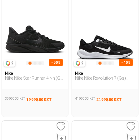
- 50%
- 40%
2
2
Nike
Nike
Nike Nike Star Runner 4 Nn (Gs
Nike Nike Revolution 7 (Gs)
Черный Подросток, Мальч.
Черный Подросток Обувь Для
Обувь Для Бега
Бега
39 990,00 KZT
41 990,00 KZT
19 990,00 KZT
24 990,00 KZT