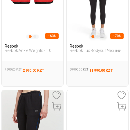
- 63%
- 70%
Reebok
Reebok
Reebok Ankle Weights - 1.0
Reebok Lux Bodysuit Черный
Черный Взрослый, Унисекс
Женщина Спортивный
Гантели
Костюм
7 990,00 KZT
39 990,00 KZT
2 990,00 KZT
11 990,00 KZT