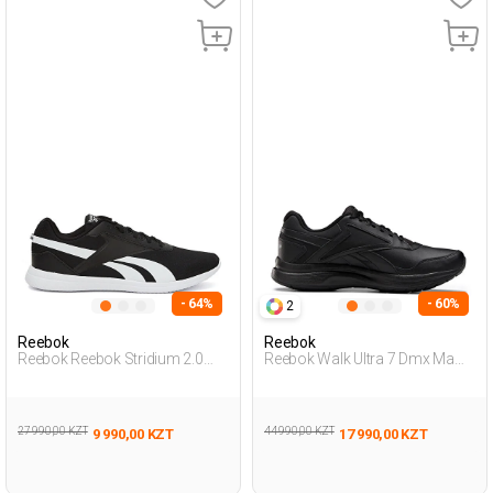
- 64%
- 60%
2
Reebok
Reebok
Reebok Reebok Stridium 2.0
Reebok Walk Ultra 7 Dmx Ma
Черный Мужчина Обувь Для
Черный Мужчина Спортивная
Ходьбы
Обувь
27 990,00 KZT
44 990,00 KZT
9 990,00 KZT
17 990,00 KZT