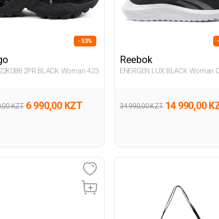
- 53%
go
Reebok
22K088 2PR BLACK Woman 423
ENERGEN LUX BLACK Woman 0
6 990,00 KZT
14 990,00 K
0,00 KZT
34 990,00 KZT