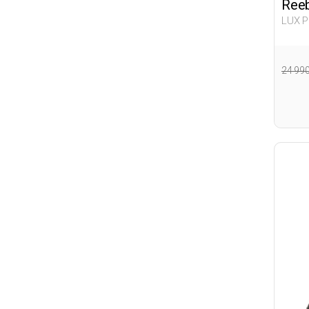
Ree
LUX P
Woma
24 99