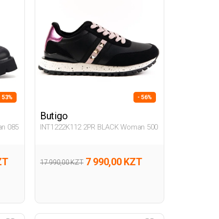
- 53%
- 56%
Butigo
n 085
INT1222K112 2PR BLACK Woman 500
ZT
7 990,00 KZT
17 990,00 KZT