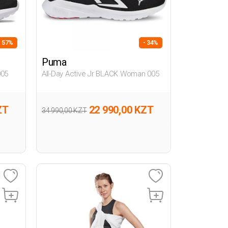
- 57%
- 34%
Puma
05
All-Day Active Jr BLACK Woman 005
ZT
22 990,00 KZT
34 990,00 KZT