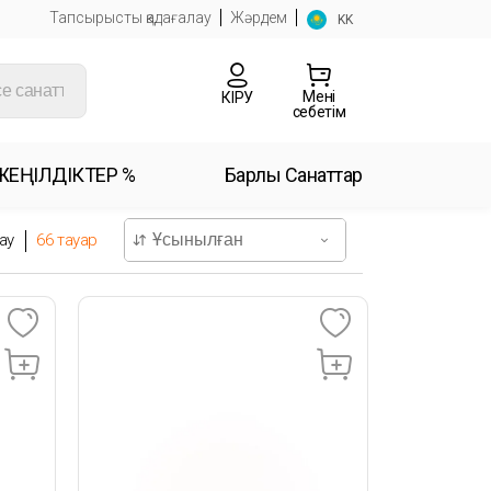
Тапсырысты қадағалау
Жәрдем
KK
Менің
КІРУ
себетім
ЖЕҢІЛДІКТЕР %
Барлық Санаттар
ay
66
тауар