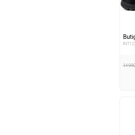
Buti
INT12
14 99