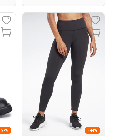
- 57%
- 44%