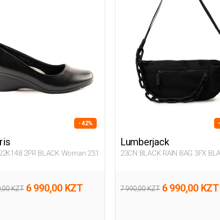
- 42%
ris
Lumberjack
22K148 2PR BLACK Woman 231
23CN BLACK RAIN BAG 3FX BL
Woman 015
6 990,00 KZT
6 990,00 KZT
0,00 KZT
7 990,00 KZT