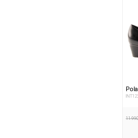
Pola
INT12
11 99