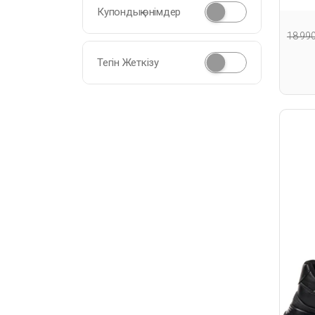
Купондық өнімдер
18 99
Тегін Жеткізу