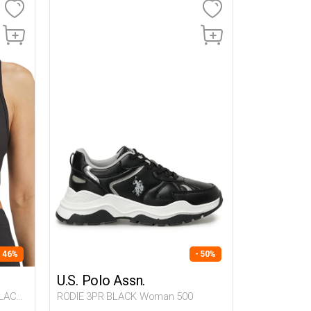
- 46%
- 50%
U.S. Polo Assn.
BLACK
RODIE 3PR BLACK Woman 500