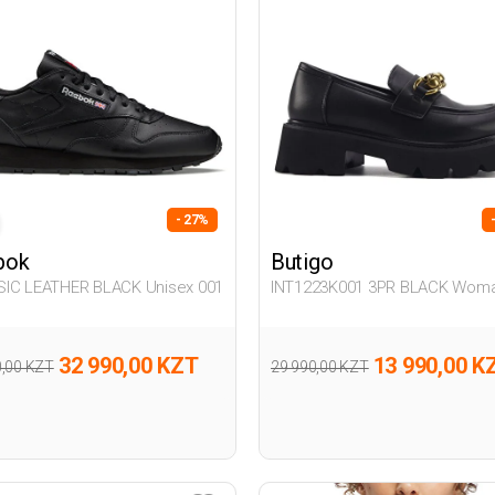
- 27%
bok
Butigo
IC LEATHER BLACK Unisex 001
INT1223K001 3PR BLACK Woma
32 990,00 KZT
13 990,00 K
0,00 KZT
29 990,00 KZT