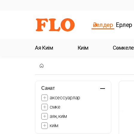
Әйелдер
Ерлер
Аяқ Киім
Киім
Сөмкеле
Санат
аксессуарлар
сөмке
аяқ киім
киім