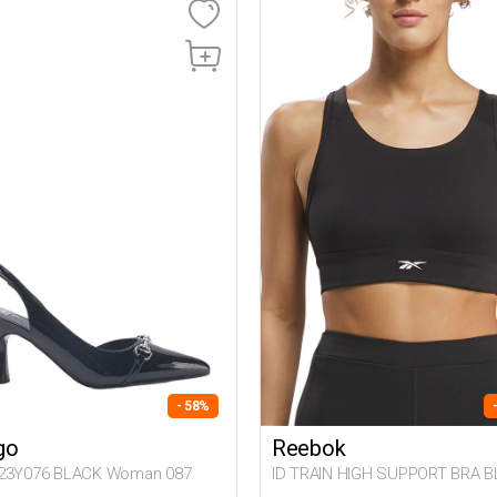
- 58%
go
Reebok
23Y076 BLACK Woman 087
ID TRAIN HIGH SUPPORT BRA 
Woman 297