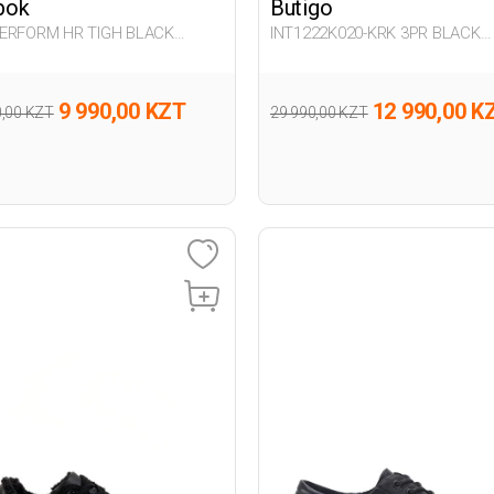
bok
Butigo
ERFORM HR TIGH BLACK
INT1222K020-KRK 3PR BLACK
n 062
Woman 296
9 990,00 KZT
12 990,00 K
0,00 KZT
29 990,00 KZT