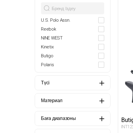
36.5
37
U.S. Polo Assn.
37.5
Reebok
38
NINE WEST
38.5
Kinetix
39
Butigo
40
Polaris
2XS
Puma
36-37
Lumberjack
Түсі
38-39
Miss F
40-41
adidas
Материал
STD
Nike
PROSHOT
Баға диапазоны
Buti
INT12
Travel Soft