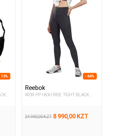
- 13%
- 64%
Reebok
ACK
WOR PP HIGH RISE TIGHT BLACK
Woman 062
8 990,00 KZT
24 990,00 KZT