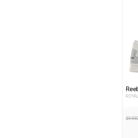
Ree
ROYAL
39 99