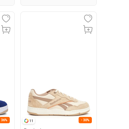
- 36%
- 30%
11