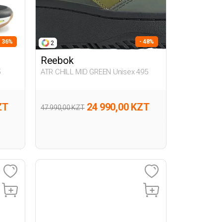
- 36%
- 48%
2
Reebok
5
ATR CHILL MID GREEN Unisex 495
ZT
24 990,00 KZT
47 990,00 KZT