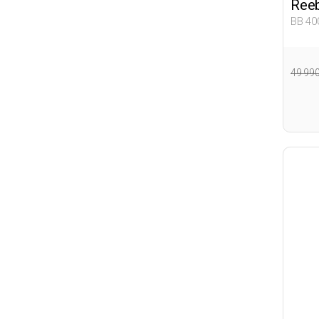
Ree
BB 40
49 99