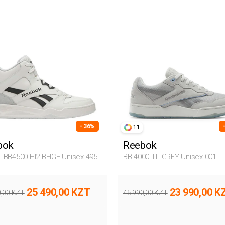
- 36%
11
bok
Reebok
 BB4500 HI2 BEIGE Unisex 495
BB 4000 II L GREY Unisex 001
25 490,00 KZT
23 990,00 K
0,00 KZT
45 990,00 KZT