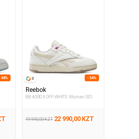
- 48%
- 54%
3
Reebok
BB 4000 II OFF-WHITE Woman 001
ZT
22 990,00 KZT
49 990,00 KZT