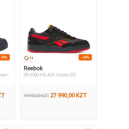
- 34%
- 44%
11
Reebok
nisex
BB 4000 II BLACK Unisex 001
ZT
27 990,00 KZT
49 990,00 KZT