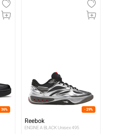
- 36%
- 29%
Reebok
ENGINE A BLACK Unisex 495