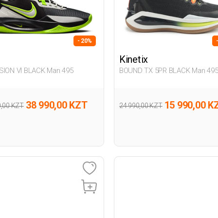
- 20%
Kinetix
SION VI BLACK Man 495
BOUND TX 5PR BLACK Man 49
38 990,00 KZT
15 990,00 K
0,00 KZT
24 990,00 KZT