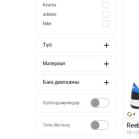
38
Kinetix
39
adidas
40
Nike
40.5
41
Түсі
42
42.5
Материал
43
44
Баға диапазоны
44.5
45
Купондық өнімдер
4
Ree
Тегін Жеткізу
BB 10