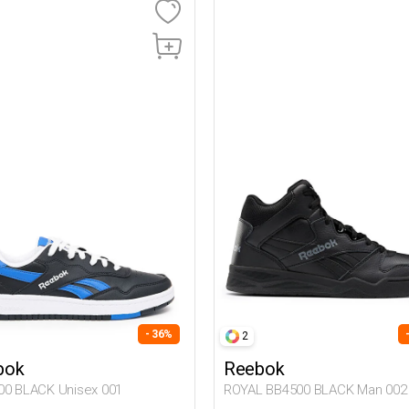
- 36%
2
bok
Reebok
00 BLACK Unisex 001
ROYAL BB4500 BLACK Man 002