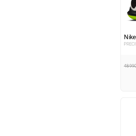
Nike
PRECI
48 99