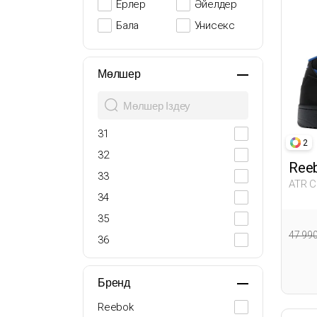
Ерлер
Әйелдер
Бала
Унисекс
Мөлшер
31
2
32
Ree
33
ATR C
34
35
47 99
36
36.5
37
Бренд
37.5
Reebok