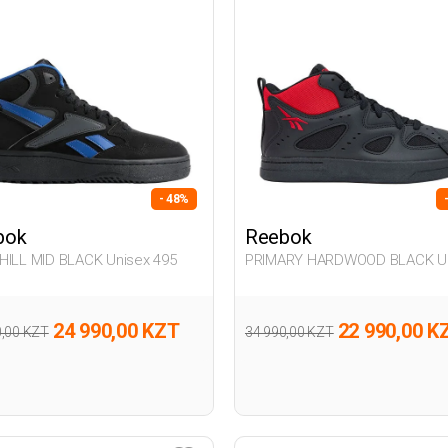
- 48%
bok
Reebok
HILL MID BLACK Unisex 495
PRIMARY HARDWOOD BLACK U
495
24 990,00 KZT
22 990,00 K
0,00 KZT
34 990,00 KZT