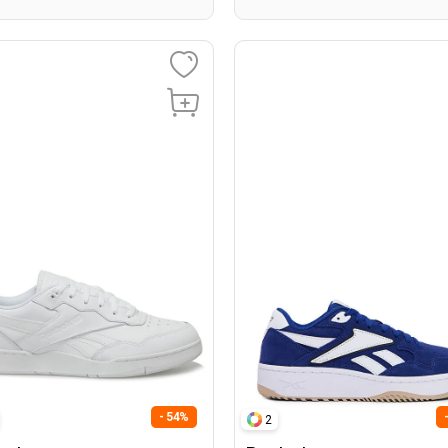
- 54%
2