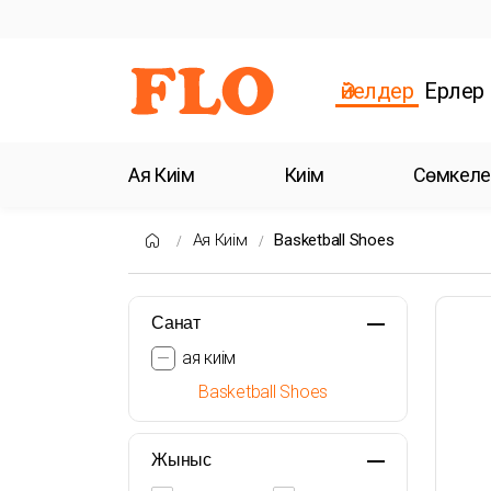
Әйелдер
Ерлер
Аяқ Киім
Киім
Сөмкеле
Аяқ Киім
Basketball Shoes
Санат
аяқ киім
Basketball Shoes
Жыныс