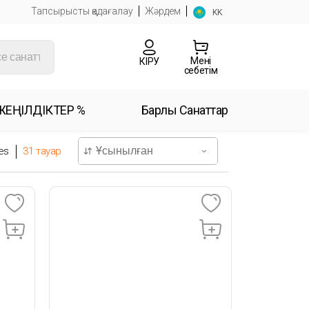
Тапсырысты қадағалау
Жәрдем
KK
Менің
КІРУ
себетім
ЖЕҢІЛДІКТЕР %
Барлық Санаттар
es
31
тауар